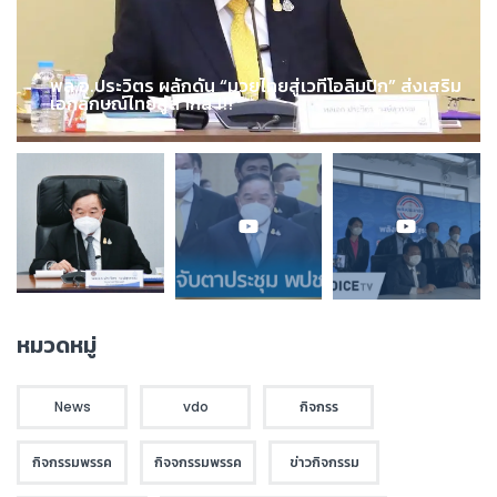
พล.อ.ประวิตร ผลักดัน “มวยไทยสู่เวทีโอลิมปิก” ส่งเสริม
เอกลักษณ์ไทยสู่สากล !!!
หมวดหมู่
News
vdo
กิจกรร
กิจกรรมพรรค
กิจจกรรมพรรค
ข่าวกิจกรรม