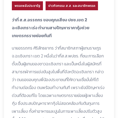
พรรคพลังประชารัฐ
ข่าวกิจกรรม ส.ส. และสมาชิกพรรค
ว่าที่ ส.ส.อรรถกร ขอบคุณเสียง ปชช.เขต 2
ฉะเชิงเทรา เร่ง ทำงานสางปัญหาราคากุ้งช่วย
เกษตรกรรายย่อยทันที
นายอรรถกร ศิริลัทธยากร ว่าที่สมาชิกสภาผู้แทนราษฎร
จ.ฉะเชิงเทรา เขต 2 หนึ่งในว่าที่ส.ส.พปชร. ที่ชนะการเลือก
ตั้งเป็นผู้แทนของชาวฉะเชิงเทรา และเป็นหนึ่งในผู้สมัครที่
สามารถฝ่าการแข่งขันสูงในพื้นที่จังหวัดฉะเชิงเทรา กล่าว
ว่า ตนขอขอบคุณพี่น้องประชาชนที่ให้ความเชื่อมั่นให้ได้
ทำงานต่อเนื่อง ตนพร้อมทำงานทันที เพราะยังมีปัญหาเร่ง
ด่วนที่ต้องแก้ไข โดยเฉพาะเกษตรกรรายย่อยผู้เพาะเลี้ยง
กุ้ง ซึ่งประสบปัญหาราคากุ้งไม่สอดคล้องกับต้นทุนการ
เพาะเลี้ยง ทั้งค่าอาหารและปูนในการเพาะเลี้ยงปรับตัวสูง