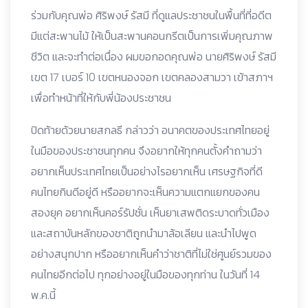
ร่วมกับคุณพ่อ ศิริพงษ์ รัสมี ที่ดูแลประชาชนในพื้นที่ที่อดีต
มีแต่สะพานไม้ ให้เป็นสะพานคอนกรีตเป็นการเพิ่มคุณภาพ
ชีวิต และจะทำต่อเนื่อง ผมขอกอดคุณพ่อ นายศิริพงษ์ รัสมี
เขต 17 เบอร์ 10 เขตหนองจอก เขตคลองสามวา เข้าสภาฯ
เพื่อทำหน้าที่ให้กับพี่น้องประชาชน
ปิดท้ายด้วยนายสกลธี กล่าวว่า อนาคตของประเทศไทยอยู่
ในมือของประชาชนทุกคน จึงอยากให้ทุกคนตั้งคำถามว่า
อยากเห็นประเทศไทยเป็นอย่างไรอยากเห็น เศรษฐกิจที่ดี
คนไทยกินดีอยู่ดี หรืออยากจะเห็นความแตกแยกของคน
สองยุค อยากเห็นคอร์รัปชั่น เห็นยาเสพติดระบาดทั่วเมือง
และสถาบันหลักของชาติถูกนำมาล้อเลียน และนำไปพูด
อย่างสนุกปาก หรืออยากเห็นคำว่าชาติที่ไม่ใช่ศูนย์รวมของ
คนไทยอีกต่อไป ทุกอย่างอยู่ในมือของทุกท่าน ในวันที่ 14
พ.ค.นี้