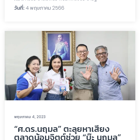
วันที่:
4 พฤษภาคม 2566
พฤษภาคม 4, 2023
“ศ.ดร.นฤมล” ตะลุยหาเสียง
ตลาดน้อมจิตต์ช่วย “บ๊ะ นฤมล”