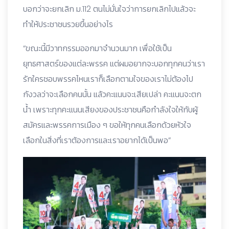
บอกว่าจะยกเลิก ม.112 ตนไม่มั่นใจว่าการยกเลิกไปแล้วจะ
ทำให้ประชาชนรวยขึ้นอย่างไร
“ขณะนี้มีวาทกรรมออกมาจำนวนมาก เพื่อใช้เป็น
ยุทธศาสตร์ของแต่ละพรรค แต่ผมอยากจะบอกทุกคนว่าเรา
รักใครชอบพรรคไหนเราก็เลือกตามใจของเราไม่ต้องไป
กังวลว่าจะเลือกคนนั้น แล้วคะแนนจะเสียเปล่า คะแนนจะตก
น้ำ เพราะทุกคะแนนเสียงของประชาชนคือกำลังใจให้กับผู้
สมัครและพรรคการเมือง ๆ ขอให้ทุกคนเลือกด้วยหัวใจ
เลือกในสิ่งที่เราต้องการและเราอยากได้เป็นพอ”