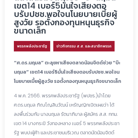
เขต14 เบอร์5มั่นใจเสียงตอ
บรับปชช.พอใจนโนยบายเบี้ยผู้
สูงวัย รอตั้งกองทุนหนุนธุรกิจ
ขนาดเล็ก
พรรคพลังประชารัฐ
ข่าวกิจกรรม ส.ส. และสมาชิกพรรค
“ศ.ดร.นฤมล” ตะลุยหาเสียงตลาดน้อมจิตต์ช่วย “บ๊ะ
นฤมล” เขต14 เบอร์5มั่นใจเสียงตอบรับปชช.พอใจน
โนยบายเบี้ยผู้สูงวัย รอตั้งกองทุนหนุนธุรกิจขนาดเล็ก
4 พ.ค. 2566. พรรคพลังประชารัฐ (พปชร.)นำโดย
ศ.ดร.นฤมล ภิณโญสินวัฒน์ เหรัญญิกเปิดเผยว่า ได้
ลงพื้นร่วมกับ นางนฤมล รัตนาภิบาล ผู้สมัคร ส.ส. กทม.
เขต 14 บางกระปิ วังทองหลาง เบอร์ 5 พรรคพลังประชา
รัฐ พบปะผู้ค้า และประชาชนบริเวณ ตลาดนัดน้อมจิตต์