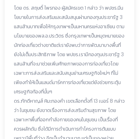
โดย ดร. สฤษดิ์ ไพรทอง ผู้สมัครเขต 1 กล่าว ว่า พปชร.มีน
โยบายในการส่งเสริมและสนับสนุนผ่านกองทุนประชารัฐ 3
แสนล้านบาทเพื่อให้กรุงเทพฯเป็นมหานครแห่งอาเซียน ตาม
นโยบายของพล.อ.ประวิตร ซึ่งกรุงเทพฯเป็นหมุดหมายของ
นักท่องเที่ยวต่างชาติแต่เรายังพบว่าการพัฒนาบางพื้นที่
ยังไม่เต็มประสิทธิภาพ โดย พปชร.เรามีกองทุนประชารัฐ 3
แสนล้านที่จะมาช่วยเพิ่มศักยภาพของการท่องเที่ยวโดย
เฉพาะการส่งเสริมและสนับสนุนย่านเศรษฐกิจใหม่ๆ ที่ไม่
เพียงทำให้เป็นแลนด์มาร์คการท่องเที่ยวแต่ยังช่วยกระตุ้น
เศรษฐกิจท้องที่นั้นๆ
ดร.ภักดีหาญส์ หิมะทองคำ เขตเลือกตั้งที่ 13 เบอร์ 8 กล่าว
ว่า ในชุมชน ยังขาดเรื่องการส่งเสริมด้านสุขภาพ โดย
เฉพาะหาพื้นที่ออกกำลังกายของคนในชุมชน เป็นเรื่องที่
ควรผลักดัน ซึ่งได้มีการดำเนินการทำโครงการต้นแบบ
เพราะมีพื้นที่ว่าง อีกเป็นจำนวนมาก แต่เป็นของหน่วย