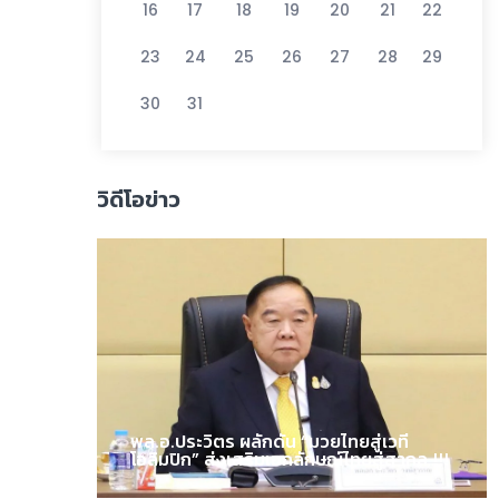
16
17
18
19
20
21
22
23
24
25
26
27
28
29
30
31
วิดีโอข่าว
พล.อ.ประวิตร ผลักดัน “มวยไทยสู่เวที
โอลิมปิก” ส่งเสริมเอกลักษณ์ไทยสู่สากล !!!