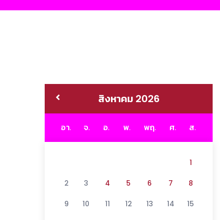
สิงหาคม 2026
อา.
จ.
อ.
พ.
พฤ.
ศ.
ส.
1
2
3
4
5
6
7
8
9
10
11
12
13
14
15