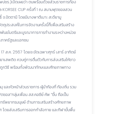
(พปชร.)เปิดเผยว่า ตนพร้อมด้วยส่วนราชการท้อง
ฟุตซอล KORSEE CUP ครั้งที่ 1 ณ สนามฟุตซอลสวน
 จ.ปัตตานี โดยมีนางพาตีเมาะ สะดียามู
วัตถุประสงค์ในการจัดงานครั้งนี้ก็เพื่อเสริมสร้าง
งสัมพันธไมตรีและบูรณาการการทำงานระหว่างหน่วย
กรภาครัฐและเอกชน
 ถึง 17 ส.ค. 2567 โดยจะจัดเฉพาะศุกร์ เสาร์ อาทิตย์
สพติด ควบคู่การตื่นตัวกับการส่งเสริมให้ชาว
ถูกวิธี พร้อมทั้งพัฒนาทักษะและศักยภาพทาง
มุ และหัวหน้าส่วนราชการ ผู้นำท้องที่ ท้องถิ่น รวม
ฟุตซอล“กลุ่มเพื่อน สส.คอซีย์ คัพ ”ขึ้น ถือเป็น
ทรัพยากรมนุษย์ ด้านการเสริมสร้างศักยภาพ
โดยส่งเสริมการออกกำลังกาย และกีฬาขั้นพื้น