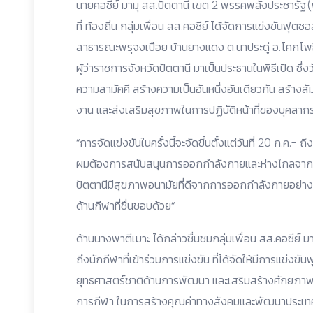
นายคอซีย์ มามุ สส.ปัตตานี เขต 2 พรรคพลังประชารัฐ
ที่ ท้องถิ่น กลุ่มเพื่อน สส.คอซีย์ ได้จัดการแข่งขัน
สาธารณะพรุจงเปือย บ้านยางแดง ต.นาประดู่ อ.โคกโพธิ์
ผู้ว่าราชการจังหวัดปัตตานี มาเป็นประธานในพิธีเปิด ซึ่ง
ความสามัคคี สร้างความเป็นอันหนึ่งอันเดียวกัน สร้า
งาน และส่งเสริมสุขภาพในการปฏิบัติหน้าที่ของบุคลา
“การจัดแข่งขันในครั้งนี้จะจัดขึ้นตั้งแต่วันที่ 20 ก.ค.-
ผมต้องการสนับสนุนการออกกำลังกายและห่างไกลจากยาเ
ปัตตานีมีสุขภาพอนามัยที่ดีจากการออกกำลังกายอย่าง
ด้านกีฬาที่ชื่นชอบด้วย“
ด้านนางพาตีเมาะ ได้กล่าวชื่นชมกลุ่มเพื่อน สส.คอซีย์ มา
ถึงนักกีฬาที่เข้าร่วมการแข่งขัน ที่ได้จัดให้มีการแข่งขัน
ยุทธศาสตร์ชาติด้านการพัฒนา และเสริมสร้างศักยภาพ
การกีฬา ในการสร้างคุณค่าทางสังคมและพัฒนาประเทศ 