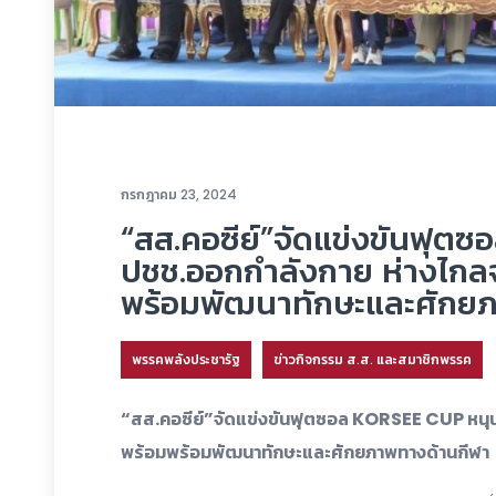
กรกฎาคม 23, 2024
“สส.คอซีย์”จัดแข่งขันฟุต
ปชช.ออกกำลังกาย ห่างไกล
พร้อมพัฒนาทักษะและศักย
พรรคพลังประชารัฐ
ข่าวกิจกรรม ส.ส. และสมาชิกพรรค
“สส.คอซีย์”จัดแข่งขันฟุตซอล KORSEE CUP หนุ
พร้อมพร้อมพัฒนาทักษะและศักยภาพทางด้านกีฬา