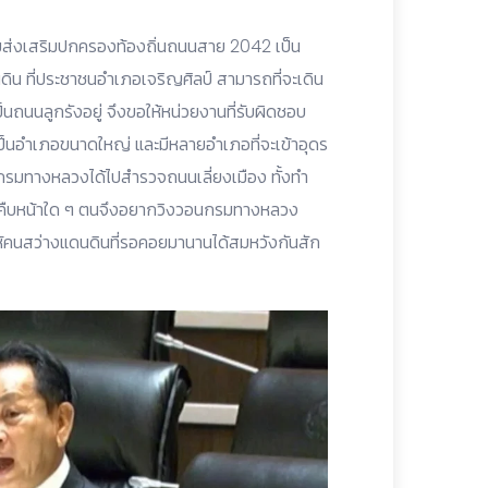
มส่งเสริมปกครองท้องถิ่นถนนสาย 2042 เป็น
ิน ที่ประชาชนอำเภอเจริญศิลป์ สามารถที่จะเดิน
็นถนนลูกรังอยู่ จึงขอให้หน่วยงานที่รับผิดชอบ
ป็นอำเภอขนาดใหญ่ และมีหลายอำเภอที่จะเข้าอุดร
รมทางหลวงได้ไปสำรวจถนนเลี่ยงเมือง ทั้งทำ
ความคืบหน้าใด ๆ ตนจึงอยากวิงวอนกรมทางหลวง
ทำให้คนสว่างแดนดินที่รอคอยมานานได้สมหวังกันสัก