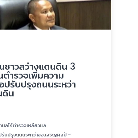
ทนชาวสว่างแดนดิน 3
นตำรวจเพิ่มความ
อปรับปรุงถนนระหว่า
นดิน
ตำบลไร้ตำรวจเหลียวแล
ับปรุงถนนระหว่างอ.เจริญศิลป์ –