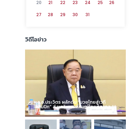
20
21
22
23
24
25
26
27
28
29
30
31
วิดีโอข่าว
พล.อ.ประวิตร ผลักดัน “มวยไทยสู่เวที
โอลิมปิก” ส่งเสริมเอกลักษณ์ไทยสู่สากล !!!