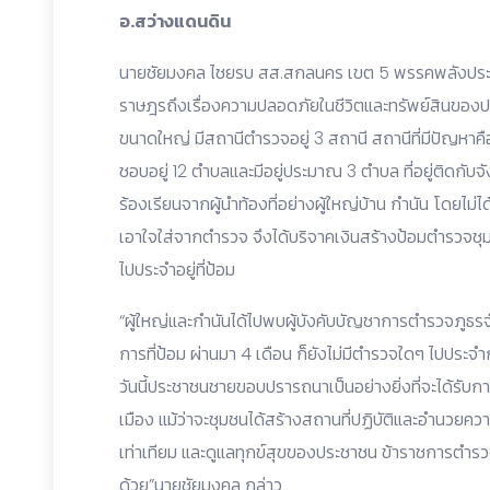
อ.สว่างแดนดิน
นายชัยมงคล ไชยรบ สส.สกลนคร เขต 5 พรรคพลังประชาร
ราษฎรถึงเรื่องความปลอดภัยในชีวิตและทรัพย์สินของ
ขนาดใหญ่ มีสถานีตำรวจอยู่ 3 สถานี สถานีที่มีปัญหาคื
ชอบอยู่ 12 ตำบลและมีอยู่ประมาณ 3 ตำบล ที่อยู่ติดกับจัง
ร้องเรียนจากผู้นำท้องที่อย่างผู้ใหญ่บ้าน กำนัน โดยไม่
เอาใจใส่จากตำรวจ จึงได้บริจาคเงินสร้างป้อมตำรวจชุม
ไปประจำอยู่ที่ป้อม
“ผู้ใหญ่และกำนันได้ไปพบผู้บังคับบัญชาการตำรวจภูธรจ
การที่ป้อม ผ่านมา 4 เดือน ก็ยังไม่มีตำรวจใดๆ ไปประจำ
วันนี้ประชาชนชายขอบปรารถนาเป็นอย่างยิ่งที่จะได้รับกา
เมือง แม้ว่าจะชุมชนได้สร้างสถานที่ปฏิบัติและอำนวยควา
เท่าเทียม และดูแลทุกข์สุขของประชาชน ข้าราชการตำรวจ
ด้วย”นายชัยมงคล กล่าว