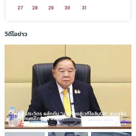
27
28
29
30
31
วิดีโอข่าว
พล.อ.ประวิตร ผลักดัน “มวยไทยสู่เวทีโอลิมปิก” ส่งเสริม
เอกลักษณ์ไทยสู่สากล !!!