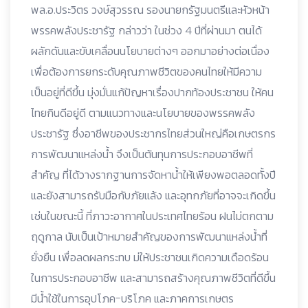
พล.อ.ประวิตร วงษ์สุวรรณ รองนายกรัฐมนตรีและหัวหน้า
พรรคพลังประชารัฐ กล่าวว่า ในช่วง 4 ปีที่ผ่านมา ตนได้
ผลักดันและขับเคลื่อนนโยบายต่างๆ ออกมาอย่างต่อเนื่อง
เพื่อต้องการยกระดับคุณภาพชีวิตของคนไทยให้มีความ
เป็นอยู่ที่ดีขึ้น มุ่งมั่นแก้ปัญหาเรื่องปากท้องประชาชน ให้คน
ไทยกินดีอยู่ดี ตามแนวทางและนโยบายของพรรคพลัง
ประชารัฐ ซึ่งอาชีพของประชากรไทยส่วนใหญ่คือเกษตรกร
การพัฒนาแหล่งน้ำ จึงเป็นต้นทุนการประกอบอาชีพที่
สำคัญ ที่ได้วางรากฐานการจัดหาน้ำให้เพียงพอตลอดทั้งปี
และยังสามารถรับมือกับภัยแล้ง และอุทกภัยที่อาจจะเกิดขึ้น
เช่นในขณะนี้ ที่ภาวะอากาศในประเทศไทยร้อน ฝนไม่ตกตาม
ฤดูกาล นับเป็นเป้าหมายสำคัญของการพัฒนาแหล่งน้ำที่
ยั่งยืน เพื่อลดผลกระทบ ม่ให้ประชาชนเกิดความเดือดร้อน
ในการประกอบอาชีพ และสามารถสร้างคุณภาพชีวิตที่ดีขึ้น
มีน้ำใช้ในการอุปโภค-บริโภค และภาคการเกษตร