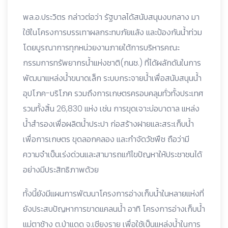
พล.อ.ประวิตร กล่าวต่อว่า รัฐบาลได้สนับสนุนงบกลาง มา
ใช้ในโครงการบรรเทาผลกระทบภัยแล้ง และป้องกันน้ำท่วม
โดยบูรณาการทุกหน่วยงานภายใต้การบริหารคณะ
กรรมการทรัพยากรน้ำแห่งชาติ(กนช.) ที่ได้ผลักดันในการ
พัฒนาแหล่งน้ำขนาดเล็ก ระบบกระจายน้ำเพื่อสนับสนุนน้ำ
อุปโภค-บริโภค รวมถึงการเกษตรครอบคลุมทั่วทั้งประเทศ
รวมทั้งสิ้น 26,830 แห่ง เช่น การขุดเจาะบ่อบาดาล แหล่ง
น้ำสำรองเพื่อผลิตน้ำประปา ก่อสร้างฝายและสระเก็บน้ำ
เพื่อการเกษตร ขุดลอกคลอง และกำจัดวัชพืช ถือว่ามี
ความจำเป็นเร่งด่วนและสามารถแก้ไขปัญหาให้ประชาชนได้
อย่างมีประสิทธิภาพด้วย
ทั้งนี้ยังมีแผนการพัฒนาโครงการอ่างเก็บน้ำในหลายแห่งที่
ยังประสบปัญหาการขาดแคลนน้ำ อาทิ โครงการอ่างเก็บน้ำ
แม่ตาช้าง ต.ป่าแดด จ.เชียงราย เพื่อใช้เป็นแหล่งน้ำในการ