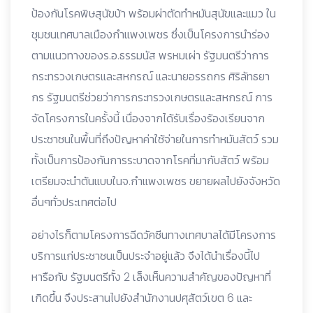
ป้องกันโรคพิษสุนัขบ้า พร้อมผ่าตัดทำหมันสุนัขและแมว ใน
ชุมชนเทศบาลเมืองกำแพงเพชร ซึ่งเป็นโครงการนำร่อง
ตามแนวทางของร.อ.ธรรมนัส พรหมเผ่า รัฐมนตรีว่าการ
กระทรวงเกษตรและสหกรณ์ และนายอรรถกร ศิริลัทธยา
กร รัฐมนตรีช่วยว่าการกระทรวงเกษตรและสหกรณ์ การ
จัดโครงการในครั้งนี้ เนื่องจากได้รับเรื่องร้องเรียนจาก
ประชาชนในพื้นที่ถึงปัญหาค่าใช้จ่ายในการทำหมันสัตว์ รวม
ทั้งเป็นการป้องกันการระบาดจากโรคที่มากับสัตว์ พร้อม
เตรียมจะนำต้นแบบในจ.กำแพงเพชร ขยายผลไปยังจังหวัด
อื่นๆทั่วประเทศต่อไป
อย่างไรก็ตามโครงการฉีดวัคซีนทางเทศบาลได้มีโครงการ
บริการแก่ประชาชนเป็นประจำอยู่แล้ว จึงได้นำเรื่องนี้ไป
หารือกับ รัฐมนตรีทั้ง 2 เล็งเห็นความสำคัญของปัญหาที่
เกิดขึ้น จึงประสานไปยังสำนักงานปศุสัตว์เขต 6 และ