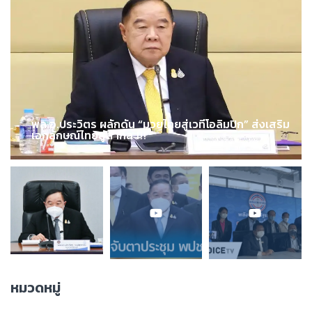
พล.อ.ประวิตร ผลักดัน “มวยไทยสู่เวทีโอลิมปิก” ส่งเสริม
เอกลักษณ์ไทยสู่สากล !!!
หมวดหมู่