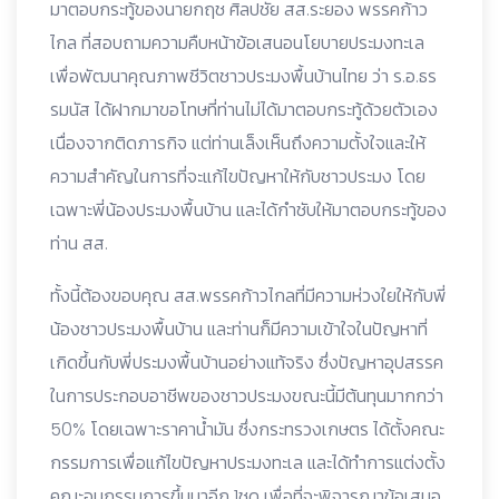
มาตอบกระทู้ของนายกฤช
ศิลปชัย สส.ระยอง พรรคก้าว
ไกล ที่สอบถามความคืบหน้าข้อเสนอนโยบายประมงทะเล
เพื่อพัฒนาคุณภาพชีวิตชาวประมงพื้นบ้านไทย ว่า ร.อ.ธร
รมนัส ได้ฝากมาขอโทษที่ท่านไม่ได้มาตอบกระทู้ด้วยตัวเอง
เนื่องจากติดภารกิจ แต่ท่านเล็งเห็นถึงความตั้งใจและให้
ความสำคัญในการที่จะแก้ไขปัญหาให้กับชาวประมง โดย
เฉพาะพี่น้องประมงพื้นบ้าน และได้กำชับให้มาตอบกระทู้ของ
ท่าน สส.
ทั้งนี้ต้องขอบคุณ สส.พรรคก้าวไกลที่มีความห่วงใยให้กับพี่
น้องชาวประมงพื้นบ้าน และท่านก็มีความเข้าใจในปัญหาที่
เกิดขึ้นกับพี่ประมงพื้นบ้านอย่างแท้จริง ซึ่งปัญหาอุปสรรค
ในการประกอบอาชีพของชาวประมงขณะนี้มีต้นทุนมากกว่า
50% โดยเฉพาะราคาน้ำมัน ซึ่งกระทรวงเกษตร ได้ตั้งคณะ
กรรมการเพื่อแก้ไขปัญหาประมงทะเล และได้ทำการแต่งตั้ง
คณะอนุกรรมการขึ้นมาอีก 1ชุด เพื่อที่จะพิจารณาข้อเสนอ