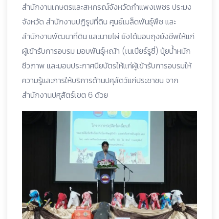
สำนักงานเกษตรและสหกรณ์จังหวัดกำแพงเพชร ประมง
จังหวัด สำนักงานปฏิรูปที่ดิน ศูนย์เมล็ดพันธุ์พืช และ
สำนักงานพัฒนาที่ดิน และนายไผ่ ยังได้มอบถุงยังชีพให้แก่
ผู้เข้ารับการอบรม มอบพันธุ์หญ้า (เนเปียร์รูซี่) ปุ๋ยน้ำหมัก
ชีวภาพ และมอบประกาศนียบัตรให้แก่ผู้เข้ารับการอบรมให้
ความรู้และการให้บริการด้านปศุสัตว์แก่ประชาชน จาก
สำนักงานปศุสัตร์เขต 6 ด้วย