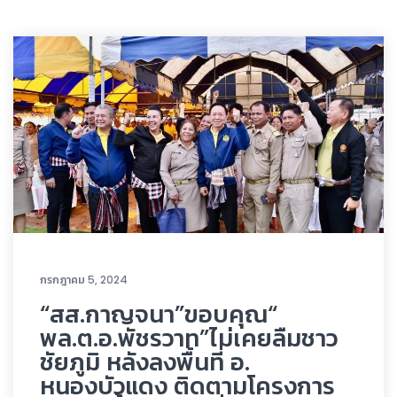
กรกฎาคม 5, 2024
“สส.กาญจนา”ขอบคุณ“
พล.ต.อ.พัชรวาท”ไม่เคยลืมชาว
ชัยภูมิ หลังลงพื้นที่ อ.
หนองบัวแดง ติดตามโครงการ