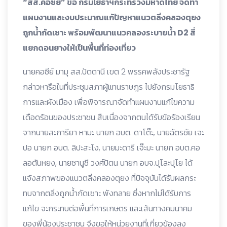
“สส.คอซีย์” ขอ กรมโยธาฯกระทรวงมหาดไทย จัดทำ
แผนงานและงบประมาณแก้ปัญหาแนวตลิ่งคลองตุยง
ถูกน้ำกัดเซาะ พร้อมพัฒนาแนวคลองระบายน้ำ D2 สี่
แยกดอนยางให้เป็นพื้นที่ท่องเที่ยว
นายคอซีย์ มามุ สส.ปัตตานี เขต 2 พรรคพลังประชารัฐ
กล่าวหารือในที่ประชุมสภาผู้แทนราษฎร ไปยังกรมโยธาธิ
การและผังเมือง เพื่อพิจารณาจัดทำแผนงานแก้ไขความ
เดือดร้อนของประชาชน สืบเนื่องจากตนได้รับข้อร้องเรียน
จากนายสะการียา หามะ นายก อบต. ดาโต๊ะ, นายฉัตรชัย เจะ
ปอ นายก อบต.
ลิปะสะโง, นายมะดารี เจ๊ะมะ นายก อบต.คอ
ลอตันหยง, นายซานูซี วงศ์ปัตน นายก อบจ.ปุโละปุโย ได้
แจ้งสภาพของแนวตลิ่งคลองตุยง ที่ปัจจุบันได้รับผลกระ
ทบจากตลิ่งถูกน้ำกัดเซาะ พังทลาย ซึ่งหากไม่ได้รับการ
แก้ไข จะกระทบต่อพื้นที่การเกษตร และเส้นทางคมนาคม
ของพี่น้องประชาชน จึงขอให้หน่วยงานที่เกี่ยวข้องลง