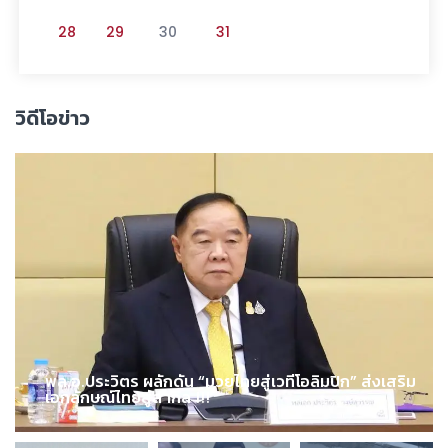
28
29
30
31
วิดีโอข่าว
พล.อ.ประวิตร ผลักดัน “มวยไทยสู่เวทีโอลิมปิก” ส่งเสริม
เอกลักษณ์ไทยสู่สากล !!!