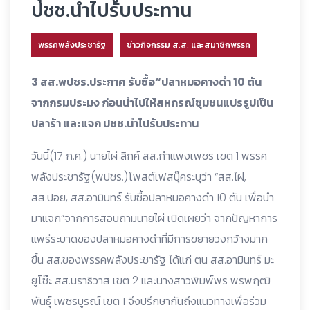
ปชช.นำไปรับประทาน
พรรคพลังประชารัฐ
ข่าวกิจกรรม ส.ส. และสมาชิกพรรค
3 สส.พปชร.ประกาศ รับซื้อ“ปลาหมอคางดำ 10 ตัน
จากกรมประมง ก่อนนำไปให้สหกรณ์ชุมชนแปรรูปเป็น
ปลาร้า และแจก ปชช.นำไปรับประทาน
วันนี้(17 ก.ค.) นายไผ่ ลิกค์ สส.กำแพงเพชร เขต 1 พรรค
พลังประชารัฐ(พปชร.)โพสต์เฟสบุ๊คระบุว่า “สส.ไผ่,
สส.ปอย, สส.อามินทร์ รับซื้อปลาหมอคางดำ 10 ตัน เพื่อนำ
มาแจก“จากการสอบถามนายไผ่ เปิดเผยว่า จากปัญหาการ
แพร่ระบาดของปลาหมอคางดำที่มีการขยายวงกว้างมาก
ขึ้น สส.ของพรรค
พลังประชารัฐ ได้แก่ ตน สส.อามินทร์ มะ
ยูโซ๊ะ สส.นราธิวาส เขต 2 และนางสาวพิมพ์พร พรพฤฒิ
พันธุ์ เพชรบูรณ์ เขต 1 จึงปรึกษากันถึงแนวทางเพื่อร่วม