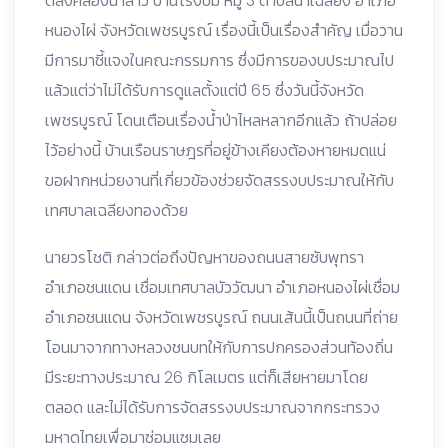
ตลิ่งคลองนาลาว บ้านโรงบ่ม หมู่ 3 ตำบลนาเฉลียง อำเภอ
หนองไผ่ จังหวัดเพชรบูรณ์ เรื่องนี้เป็นเรื่องสำคัญ เมื่อวาน
มีการมาชี้แจงในคณะกรรมการ ซึ่งมีการของบประมาณไป
แล้วแต่ว่าไม่ได้รับการดูแลตั้งแต่ปี 65 ซึ่งวันนี้จังหวัด
เพชรบูรณ์ โดนเตือนเรื่องน้ำป่าไหลหลากอีกแล้ว ถ้าปล่อย
ไว้อย่างนี้ บ้านเรือนราษฎรที่อยู่ข้างเคียงต้องหายหมดแน่
ขอฝากหน่วยงานที่เกี่ยวข้องช่วยจัดสรรงบประมาณให้กับ
เทศบาลเฉลียงทองด้วย
นายวรโชติ กล่าวต่อถึงปัญหาของถนนสายซับพุทรา
อำเภอชนแดน เชื่อมเทศบาลบัววัฒนา อำเภอหนองไผ่เชื่อม
อำเภอชนแดน จังหวัดเพชรบูรณ์ ถนนเส้นนี้เป็นถนนที่ถ่าย
โอนมาจากทางหลวงชนบทให้กับการปกครองส่วนท้องถิ่น
มีระยะทางประมาณ 26 กิโลเมตร แต่ก็เสียหายมาโดย
ตลอด และไม่ได้รับการจัดสรรงบประมาณจากกระทรวง
มหาดไทยเพื่อมาซ่อมแซมเลย