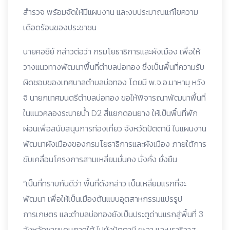
สำรวจ พร้อมจัดให้มีแผนงาน และงบประมาณแก้ไขความ
เดือดร้อนของประชาชน
นายคอซีย์ กล่าวต่อว่า กรมโยธาธิการและผังเมือง เพื่อให้
วางแนวทางพัฒนาพื้นที่ตำบลบ่อทอง ซึ่งเป็นพื้นที่ความรับ
ผิดชอบของเทศบาลตำบลบ่อทอง โดยมี พ.จ.อ.มาหามุ หวัง
จิ นายกเทศมนตรีตำบลบ่อทอง ขอให้พิจารณาพัฒนาพื้นที่
ในแนวคลองระบายน้ำ D2 สี่แยกดอนยาง ให้เป็นพื้นที่พัก
ผ่อนเพื่อสนับสนุนการท่องเที่ยว จังหวัดปัตตานี ในแผนงาน
พัฒนาผังเมืองของกรมโยธาธิการและผังเมือง ภายใต้การ
ขับเคลื่อนโครงการสามเหลี่ยมมั่นคง มั่งคั่ง ยั่งยืน
“เป็นที่ทราบกันดีว่า พื้นที่ดังกล่าว เป็นเหลี่ยมแรกที่จะ
พัฒนา เพื่อให้เป็นเมืองต้นแบบอุตสาหกรรมแปรรูป
การเกษตร และตำบลบ่อทองยังเป็นประตูด่านแรกสู่พื้นที่ 3
จังหวัดชายแดนภาคใต้ ไปยังปัตตานี ยะลา และนราธิวาส