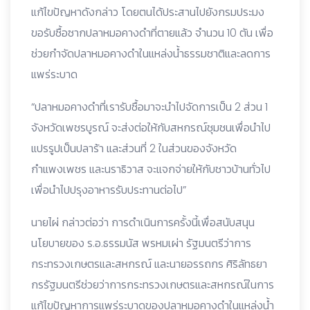
แก้ไขปัญหาดังกล่าว โดยตนได้ประสานไปยังกรมประมง
ขอรับซื้อซากปลาหมอคางดำที่ตายแล้ว จำนวน 10 ตัน เพื่อ
ช่วยกำจัดปลาหมอคางดำในแหล่งน้ำธรรมชาติและลดการ
แพร่ระบาด
“ปลาหมอคางดำที่เรารับซื้อมาจะนำไปจัดการเป็น 2 ส่วน 1
จังหวัดเพชรบูรณ์ จะส่งต่อให้กับสหกรณ์ชุมชนเพื่อนำไป
แปรรูปเป็นปลาร้า และส่วนที่ 2 ในส่วนของจังหวัด
กำแพงเพชร และนราธิวาส จะแจกจ่ายให้กับชาวบ้านทั่วไป
เพื่อนำไปปรุงอาหารรับประทานต่อไป”
นายไผ่ กล่าวต่อว่า การดำเนินการครั้งนี้เพื่อสนับสนุน
นโยบายของ ร.อ.ธรรมนัส พรหมเผ่า รัฐมนตรีว่าการ
กระทรวงเกษตรและสหกรณ์ และนายอรรถกร ศิริลัทธยา
กรรัฐมนตรีช่วยว่าการกระทรวงเกษตรและสหกรณ์ในการ
แก้ไขปัญหาการแพร่ระบาดของปลาหมอคางดำในแหล่งน้ำ