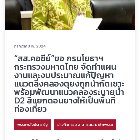
กรกฎาคม 18, 2024
“สส.คอซีย์”ขอ กรมโยธาฯ
กระทรวงมหาดไทย จัดทำแผน
งานและงบประมาณแก้ปัญหา
แนวตลิ่งคลองตุยงถูกน้ำกัดเซาะ
พร้อมพัฒนาแนวคลองระบายน้ำ
D2 สี่แยกดอนยางให้เป็นพื้นที่
ท่องเที่ยว
พรรคพลังประชารัฐ
ข่าวกิจกรรม ส.ส. และสมาชิกพรรค