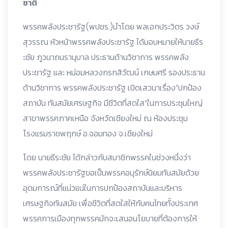
ชาติ
พรรคพลังประชารัฐ(พปชร.)นำโดย พลเอกประวิตร วงษ์
สุวรรณ หัวหน้าพรรคพลังประชารัฐ ได้มอบหมายให้นายธีร
ะชัย ภูวนาถนรานุบาล ประธานด้านวิชาการ พรรคพลัง
ประชารัฐ และ หม่อมหลวง
กรกสิวัฒน์ เกษมศรี รองประธาน
ด้านวิชาการ พรรคพลังประชารัฐ เปิดเสวนาเรื่อง”ปกป้อง
สถาบัน ทันสมัยเศรษฐกิจ มีชีวิตที่สดใส”ในการประชุมใหญ่
สาขาพรรคภาคเหนือ จังหวัดเชียงใหม่ ณ ห้องประชุม
โรงแรมราชพฤกษ์ อ.จอมทอง จ.เชียงใหม่
โดย นายธีระชัย ได้กล่าวกับสมาชิกพรรคในช่วงหนึ่งว่า
พรรคพลังประชารัฐขอเป็นพรรคอนุรักษ์นิยมทันสมัยด้วย
อุดมการณ์ที่แน่วแน่ในการปกป้องสถาบันและบริหาร
เศรษฐกิจทันสมัย เพื่อชีวิตที่สดใสให้กับคนไทยทั้งประเทศ
พรรคการเมืองทุกพรรคมักจะเสนอนโยบายที่ต้องการให้