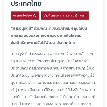
ประเทศไทย
พรรคพลังประชารัฐ
ข่าวกิจกรรม ส.ส. และสมาชิกพรรค
“สส.อนุรัตน์” ร่วมคณะ กมธ.คมนาคมฯ ลุยญี่ปุ่น
ศึกษาระบบขนส่งทางบก หวัง นำเทคโนโลยีที่มี
ประสิทธิภาพมาปรับใช้พัฒนาประเทศไทย
นายอนุรัตน์ ตันบรรจง สส.พะเยา เขต 2 พรรคพลังประชา
รัฐ เปิดเผยว่า ตนได้เดินทางไปปฏิบัติหน้าที่ในฐานะรอง
ประธานคณะกรรมาธิการคมนาคม สภาผู้แทนราษฎร ไปยัง
ประเทศญี่ปุ่น เพื่อศึกษาดูงานเทคโนโลยีรถไฟฟ้าความเร็ว
สูง ท่าเรือน้ำลึก และการคมนาคมขนส่งทางบกของประเทศ
ญี่ปุ่น เพราะเป็นประเทศที่มีระบบขนส่งที่มีประสิทธิภาพมาก
และให้บริการทั่วถึงมากที่สุดแห่งหนึ่งในโลก มีตารางเวลาที่
หนาแน่นและตรงเวลา ทั้งยังสะอาด ปลอดภัยและสะดวก