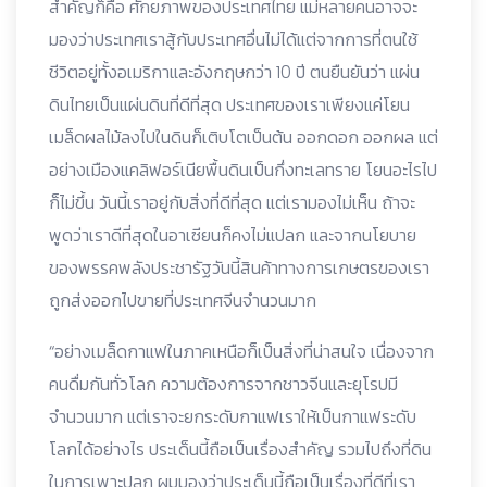
สำคัญก็คือ ศักยภาพของประเทศไทย แม่หลายคนอาจจะ
มองว่าประเทศเราสู้กับประเทศอื่นไม่ได้แต่จากการที่ตนใช้
ชีวิตอยู่ทั้งอเมริกาและอังกฤษกว่า 10 ปี ตนยืนยันว่า แผ่น
ดินไทยเป็นแผ่นดินที่ดีที่สุด ประเทศของเราเพียงแค่โยน
เมล็ดผลไม้ลงไปในดินก็เติบโตเป็นต้น ออกดอก ออกผล แต่
อย่างเมืองแคลิฟอร์เนียพื้นดินเป็นกึ่งทะเลทราย โยนอะไรไป
ก็ไม่ขึ้น วันนี้เราอยู่กับสิ่งที่ดีที่สุด แต่เรามองไม่เห็น ถ้าจะ
พูดว่าเราดีที่สุดในอาเซียนก็คงไม่แปลก และจากนโยบาย
ของพรรคพลังประชารัฐวันนี้สินค้าทางการเกษตรของเรา
ถูกส่งออกไปขายที่ประเทศจีนจำนวนมาก
“อย่างเมล็ดกาแฟในภาคเหนือก็เป็นสิ่งที่น่าสนใจ เนื่องจาก
คนดื่มกันทั่วโลก ความต้องการจากชาวจีนและยุโรปมี
จำนวนมาก แต่เราจะยกระดับกาแฟเราให้เป็นกาแฟระดับ
โลกได้อย่างไร ประเด็นนี้ถือเป็นเรื่องสำคัญ รวมไปถึงที่ดิน
ในการเพาะปลูก ผมมองว่าประเด็นนี้ถือเป็นเรื่องที่ดีที่เรา