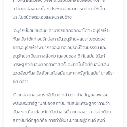
ก้าวหน้าในตัวเอง เพื่อที่จะปรับตัวให้สอดคล้องกับการ
เปลี่ยนแปลงของโลก ประชาชนจะสามารถทำตัวให้เป็น
ประโยชน์ต่อตนเองและคนรอบข้าง
“อนุรักษ์นิยมทันสมัย สามารถแยกออกมาได้”5 อนุรักษ์ 5
ทันสมัย ได้แก่ อนุรักษ์สถาบัน,อนุรักษ์ผลประโยชน์ของ
ชาติ,อนุรักษ์ทรัพยากรของชาติ,อนุรักษ์วัฒนธรรม และ
อนุรักษ์ระเบียบทางสังคม ในส่วนของ 5 ทันสมัย ได้แก่
เศรษฐกิจทันสมัย,วิทยาศาสตร์และเทคโนโลยีทันสมัย,สิ่ง
แวดล้อมทันสมัย,สังคมทันสมัย และภาครัฐทันสมัย” นายธีระ
ชัย กล่าว
ด้านหม่อมหลวงกรกสิวัฒน์ กล่าวว่า คำขวัญของพรรค
พลังประชารัฐ “ปกป้องสถาบัน ทันสมัยเศรษฐกิจ”ถามว่า
มันจะมาเกี่ยวข้องกันได้อย่างไรนั้น ตนมองว่า การปกป้อง
สถาบันที่ดีที่สุดก็คือ การทำให้ประชาชนอยู่ดีกินดี สิ่งที่