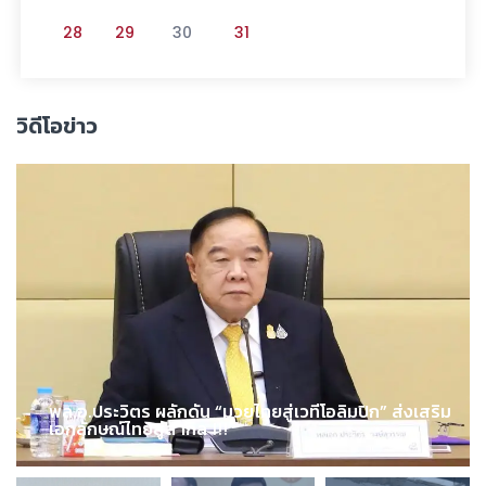
28
29
30
31
วิดีโอข่าว
พล.อ.ประวิตร ผลักดัน “มวยไทยสู่เวทีโอลิมปิก” ส่งเสริม
เอกลักษณ์ไทยสู่สากล !!!