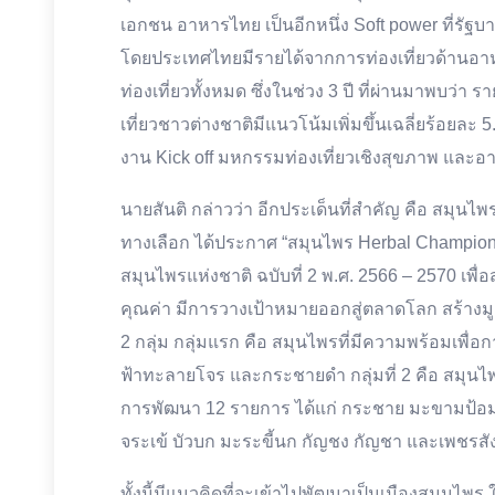
เอกชน อาหารไทย เป็นอีกหนึ่ง Soft power ที่รัฐบาล
โดยประเทศไทยมีรายได้จากการท่องเที่ยวด้านอา
ท่องเที่ยวทั้งหมด ซึ่งในช่วง 3 ปี ที่ผ่านมาพบว่า
เที่ยวชาวต่างชาติมีแนวโน้มเพิ่มขึ้นเฉลี่ยร้อยละ
งาน Kick off มหกรรมท่องเที่ยวเชิงสุขภาพ และอา
นายสันติ กล่าวว่า อีกประเด็นที่สำคัญ คือ สม
ทางเลือก ได้ประกาศ “สมุนไพร Herbal Champion
สมุนไพรแห่งชาติ ฉบับที่ 2 พ.ศ. 2566 – 2570 เ
คุณค่า มีการวางเป้าหมายออกสู่ตลาดโลก สร้างมู
2 กลุ่ม กลุ่มแรก คือ สมุนไพรที่มีความพร้อมเพื่
ฟ้าทะลายโจร และกระชายดำ กลุ่มที่ 2 คือ สมุนไ
การพัฒนา 12 รายการ ได้แก่ กระชาย มะขามป้อม
จระเข้ บัวบก มะระขี้นก กัญชง กัญชา และเพชรส
ทั้งนี้มีแนวคิดที่จะเข้าไปพัฒนาเป็นเมืองสมุนไพร 