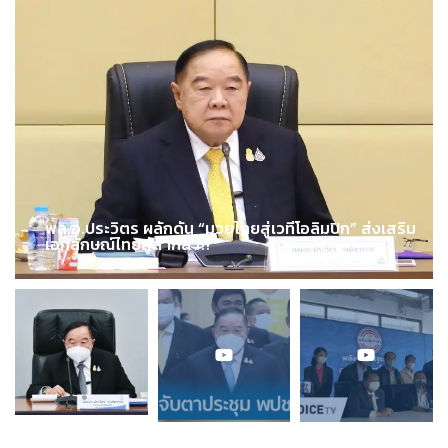
พล.อ.ประวิตร ผลักดัน “มวยไทยสู่เวทีโอลิมปิก” ส่งเสริม
เอกลักษณ์ไทยสู่สากล !!!