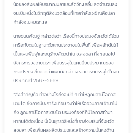
น้อยลงส่งผลให้ปริมาณปลาและสัตว์ทะเลอื่น ลดจำนวนลง
จนเป็นหนึ่งในวิกฤติสิ่งแวดล้อมที่ไทยกำลังเผชิญคือปลา
กำลังจะชหมดทะเล
นายชนนพัฒฐ์ กล่าวต่อว่า เรื่องนี้ทางประมงจังหวัดได้ร่วม
หารือกับตนในฐานะตัวแทนประชาชนในพื้นที่ เพื่อผลักดันให้
เป็นแผนฟื้นฟูและอนุรักษ์สัตว์น้ำใน จ.สงขลา ที่จะเสนอไป
ยังกระทรวงเกษตรฯ เพื่อบรรจุในแผนปีงบประมาณของ
กรมประมง ซึ่งคาดว่าแผนดังกล่าวจะสามารถบรรจุได้ในงบ
ประมาณปี 2567-2568
“สิ่งสำคัญคือ ทำอย่างไรถึงจะมีที่ ๆ ทำให้ลูกปลามีโอกาส
เติบโต ซึ่งการมีปะการังเทียม จะทำให้เรืออวนลากเข้ามาไม่
ถึง ลูกปลามีโอกาสเติบโต ประมงท้องที่ก็มีโอกาสทำมา
หากินได้ต่อเนื่อง นี่เป็นยุทธวิธีหนึ่งที่เราส่งเสริมที่จังหวัด
สงขลา เพื่อเพิ่มผลผลิตประมงและสร้างความมั่นคงด้าน