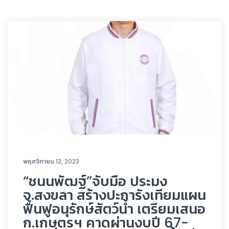
พฤศจิกายน 12, 2023
“ชนนพัฒฐ์”จับมือ ประมง
จ.สงขลา สร้างปะการังเทียมแผน
ฟื้นฟูอนุรักษ์สัตว์น้ำ เตรียมเสนอ
ก.เกษตรฯ คาดผ่านงบปี 67-