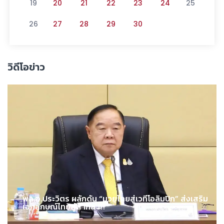
19
20
21
22
23
24
25
26
27
28
29
30
วิดีโอข่าว
พล.อ.ประวิตร ผลักดัน “มวยไทยสู่เวทีโอลิมปิก” ส่งเสริม
เอกลักษณ์ไทยสู่สากล !!!