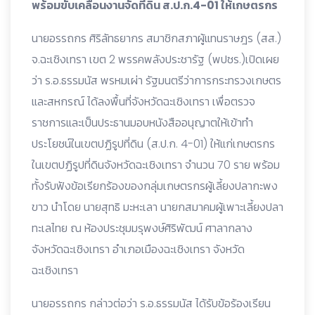
พร้อมขับเคลื่อนงานจัดที่ดิน ส.ป.ก.4-01 ให้เกษตรกร
นายอรรถกร ศิริลัทธยากร สมาชิกสภาผู้แทนราษฎร (สส.)
จ.ฉะเชิงเทรา เขต 2 พรรคพลังประชารัฐ (พปชร.)เปิดเผย
ว่า ร.อ.ธรรมนัส พรหมเผ่า รัฐมนตรีว่าการกระทรวงเกษตร
และสหกรณ์ ได้ลงพื้นที่จังหวัดฉะเชิงเทรา เพื่อตรวจ
ราชการและเป็นประธานมอบหนังสืออนุญาตให้เข้าทำ
ประโยชน์ในเขตปฏิรูปที่ดิน (ส.ป.ก. 4-01) ให้แก่เกษตรกร
ในเขตปฏิรูปที่ดินจังหวัดฉะเชิงเทรา จำนวน 70 ราย พร้อม
ทั้งรับฟังข้อเรียกร้องของกลุ่มเกษตรกรผู้เลี้ยงปลากะพง
ขาว นำโดย นายสุทธิ มะหะเลา นายกสมาคมผู้เพาะเลี้ยงปลา
ทะเลไทย ณ ห้องประชุมมรุพงษ์ศิริพัฒน์ ศาลากลาง
จังหวัดฉะเชิงเทรา อำเภอเมืองฉะเชิงเทรา จังหวัด
ฉะเชิงเทรา
นายอรรถกร กล่าวต่อว่า ร.อ.ธรรมนัส ได้รับข้อร้องเรียน