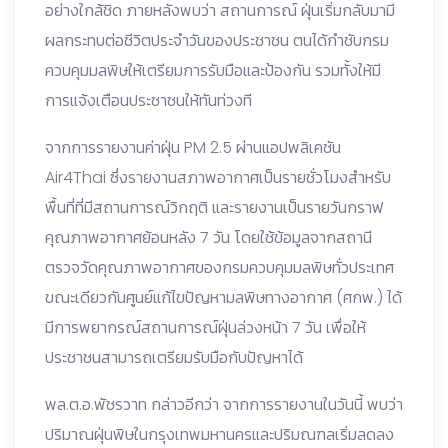
อย่างใกล้ชิด ภายหลังพบว่า สถานการณ์ ฝุ่นเริ่มกลับมามี
ผลกระทบต่อชีวิตประจำวันของประชาชน ตนได้กำชับกรม
ควบคุมมลพิษให้เตรียมการรับมือและป้องกัน รวมทั้งให้มี
การแจ้งเตือนประชาชนให้ทันท่วงที
จากการรายงานค่าฝุ่น PM 2.5 ผ่านแอปพลิเคชัน
Air4Thai ซึ่งรายงานสภาพอากาศเป็นรายชั่วโมงสำหรับ
พื้นที่ที่มีสถานการณ์วิกฤติ และรายงานเป็นรายวันกราฟ
คุณภาพอากาศย้อนหลัง 7 วัน โดยใช้ข้อมูลจากสถานี
ตรวจวัดคุณภาพอากาศของกรมควบคุมมลพิษทั่วประเทศ
ขณะเดียวกันศูนย์แก้ไขปัญหามลพิษทางอากาศ (ศกพ.) ได้
มีการพยากรณ์สถานการณ์ฝุ่นล่วงหน้า 7 วัน เพื่อให้
ประชาชนสามารถเตรียมรับมือกับปัญหาได้
พล.ต.อ.พัชรวาท กล่าวอีกว่า จากการรายงานในวันนี้ พบว่า
ปริมาณฝุ่นพิษในกรุงเทพมหานครและปริมณฑลเริ่มลดลง