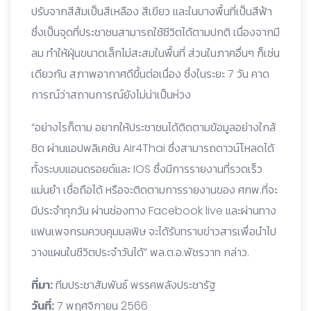
ปรับจากสีส้มเป็นสีเหลือง สีเขียว และในบางพื้นที่เป็นสีฟ้า
ซึ่งเป็นจุดที่ประชาชนสามารถใช้ชีวิตได้ตามปกติ เนื่องจากมี
ลม ทำให้ฝุ่นขนาดเล็กไม่สะสมในพื้นที่ ส่วนในภาคอื่นๆ ก็เช่น
เดียวกัน สภาพอากาศดีขึ้นต่อเนื่อง ซึ่งในระยะ 7 วัน คาด
การณ์ว่าสถานการณ์ยังไม่น่าเป็นห่วง
“อย่างไรก็ตาม อยากให้ประชาชนได้ติดตามข้อมูลอย่างใกล้
ชิด ผ่านแอปพลิเคชัน Air4Thai ซึ่งสามารถดาวน์โหลดได้
ทั้งระบบแอนดรอยด์และ IOS ซึ่งมีการรายงานที่รวดเร็ว
แม่นยำ เชื่อถือได้ หรือจะติดตามการรายงานของ ศกพ.ที่จะ
มีประจำทุกวัน ผ่านช่องทาง Facebook live และผ่านทาง
แฟนเพจกรมควบคุมมลพิษ จะได้รับทราบข่าวสารเพื่อนำไป
วางแผนในชีวิตประจำวันได้” พล.ต.อ.พัชรวาท กล่าว.
ที่มา:
ทีมประชาสัมพันธ์ พรรคพลังประชารัฐ
วันที่:
7 พฤศจิกายน 2566