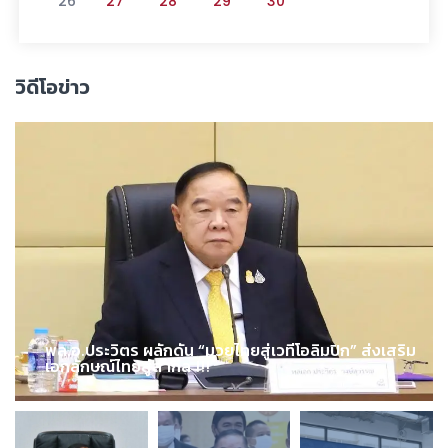
26
27
28
29
30
วิดีโอข่าว
พล.อ.ประวิตร ผลักดัน “มวยไทยสู่เวทีโอลิมปิก” ส่งเสริม
เอกลักษณ์ไทยสู่สากล !!!