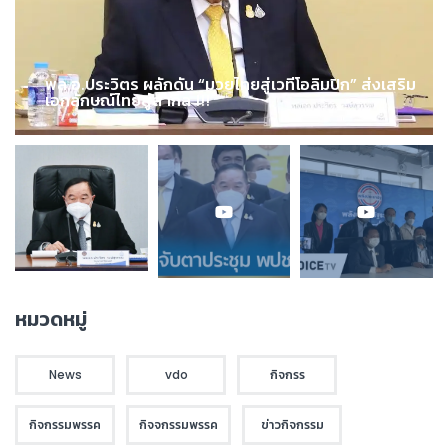
พล.อ.ประวิตร ผลักดัน “มวยไทยสู่เวทีโอลิมปิก” ส่งเสริม
เอกลักษณ์ไทยสู่สากล !!!
หมวดหมู่
News
vdo
กิจกรร
กิจกรรมพรรค
กิจจกรรมพรรค
ข่าวกิจกรรม