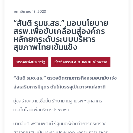
พฤศจิกายน 18, 2023
“สันติ รมช.สธ.” มอบนโยบาย
สรพ.เพื่อขับเคลื่อนสู่องค์กร
หลักยกระดับระบบบริหาร
สุขภาพไทยเข้มแข็ง
พรรคพลังประชารัฐ
ข่าวกิจกรรม ส.ส. และสมาชิกพรรค
“สันติ รมช.สธ.” ตรวจติดตามภารกิจกรมอนามัย เร่ง
ส่งเสริมการมีบุตร ดันให้บรรจุเป็นวาระแห่งชาติ
มุ่งสร้างความเชื่อมั่น รักษามาตฐานรพ.-บุคลากร
เทคโนโลยีเพื่อบริการประชาชน
นายสันติ พร้อมพัฒน์ รัฐมนตรีช่วยว่าการกระทรวง
สาธารณสุข เป็นประธานประชุมคณะกรรมการบริหาร