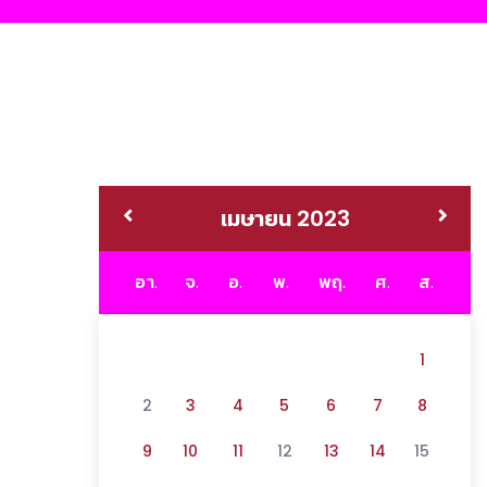
เมษายน 2023
อา.
จ.
อ.
พ.
พฤ.
ศ.
ส.
1
2
3
4
5
6
7
8
9
10
11
12
13
14
15