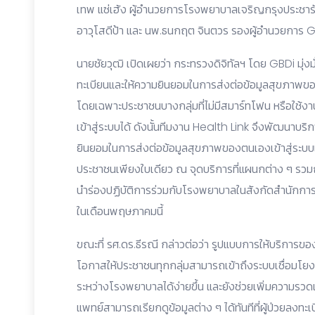
เทพ แซ่เฮ้ง ผู้อำนวยการโรงพยาบาลเจริญกรุงประชารักษ
อาวุโสดีป้า และ นพ.ธนกฤต จินตวร รองผู้อำนวยการ 
นายชัยวุฒิ เปิดเผยว่า กระทรวงดิจิทัลฯ โดย GBDi มุ
ทะเบียนและให้ความยินยอมในการส่งต่อข้อมูลสุขภาพของต
โดยเฉพาะประชาชนบางกลุ่มที่ไม่มีสมาร์ทโฟน หรือใช้งา
เข้าสู่ระบบได้ ดังนั้นทีมงาน Health Link จึงพัฒนาบริ
ยินยอมในการส่งต่อข้อมูลสุขภาพของตนเองเข้าสู่ระบบ
ประชาชนเพียงใบเดียว ณ จุดบริการที่แผนกต่าง ๆ รว
นำร่องปฏิบัติการร่วมกับโรงพยาบาลในสังกัดสำนักการแ
ในเดือนพฤษภาคมนี้
ขณะที่ รศ.ดร.ธีรณี กล่าวต่อว่า รูปแบบการให้บริการของ 
โอกาสให้ประชาชนทุกกลุ่มสามารถเข้าถึงระบบเชื่อมโยง
ระหว่างโรงพยาบาลได้ง่ายขึ้น และยังช่วยเพิ่มความรวดเ
แพทย์สามารถเรียกดูข้อมูลต่าง ๆ ได้ทันทีที่ผู้ป่วยลงทะเ