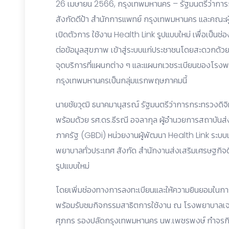
26 เมษายน 2566, กรุงเทพมหานคร – รัฐมนตรีว่าการกร
สังกัดดีป้า สำนักการแพทย์ กรุงเทพมหานคร และคณะผู
เปิดตัวการ ใช้งาน Health Link รูปแบบใหม่ เพื่อเป็น
ต่อข้อมูลสุขภาพ เข้าสู่ระบบแก่ประชาชนโดยสะดวกด้
จุดบริการที่แผนกต่าง ๆ และแผนกเวชระเบียนของโรงพ
กรุงเทพมหานครเป็นกลุ่มแรกพฤษภาคมนี้
นายชัยวุฒิ ธนาคมานุสรณ์ รัฐมนตรีว่าการกระทรวงดิจิท
พร้อมด้วย รศ.ดร.ธีรณี อจลากุล ผู้อำนวยการสถาบันส่
ภาครัฐ (GBDi) หน่วยงานผู้พัฒนา Health Link ระบบเชื
พยาบาลทั่วประเทศ สังกัด สำนักงานส่งเสริมเศรษฐกิจดิจ
รูปแบบใหม่
โดยเพิ่มช่องทางการลงทะเบียนและให้ความยินยอมในการ
พร้อมรับชมกิจกรรมสาธิตการใช้งาน ณ โรงพยาบาลเจริญ
ศุภกร รองปลัดกรุงเทพมหานคร นพ.เพชรพงษ์ กำจรก