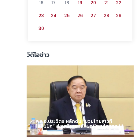
16
17
18
19
20
21
22
23
24
25
26
27
28
29
30
วิดีโอข่าว
พล.อ.ประวิตร ผลักดัน “มวยไทยสู่เวที
โอลิมปิก” ส่งเสริมเอกลักษณ์ไทยสู่สากล !!!