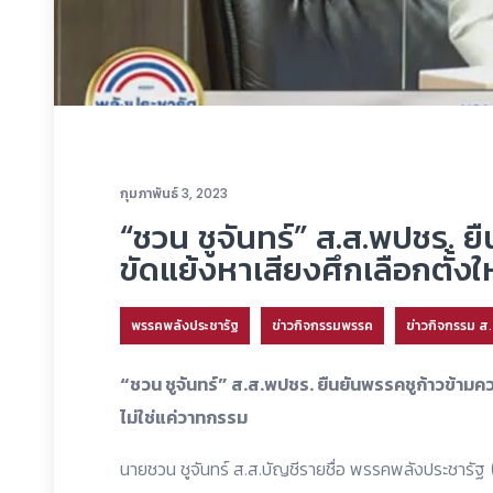
กุมภาพันธ์ 3, 2023
“ชวน ชูจันทร์” ส.ส.พปชร. ย
ขัดแย้งหาเสียงศึกเลือกตั้ง
พรรคพลังประชารัฐ
ข่าวกิจกรรมพรรค
ข่าวกิจกรรม ส
“ชวน ชูจันทร์” ส.ส.พปชร. ยืนยันพรรคชูก้าวข้ามคว
ไม่ใช่แค่วาทกรรม
นายชวน ชูจันทร์ ส.ส.บัญชีรายชื่อ พรรคพลังประชารัฐ