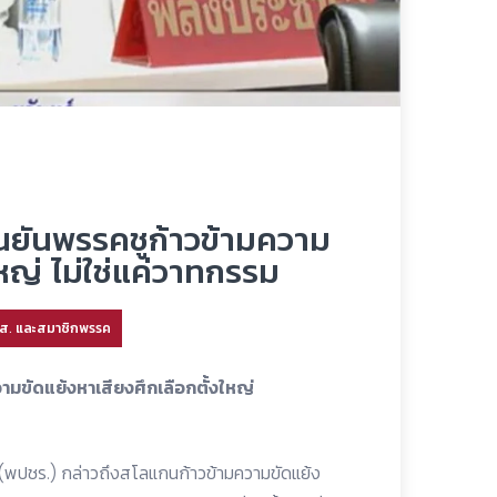
ืนยันพรรคชูก้าวข้ามความ
ใหญ่ ไม่ใช่แค่วาทกรรม
.ส. และสมาชิกพรรค
ามขัดแย้งหาเสียงศึกเลือกตั้งใหญ่
 (พปชร.) กล่าวถึงสโลแกนก้าวข้ามความขัดแย้ง