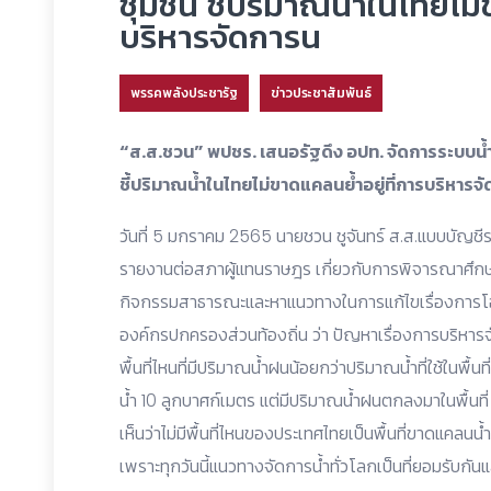
ชุมชน ชี้ปริมาณน้ำในไทยไม่
บริหารจัดการน
พรรคพลังประชารัฐ
ข่าวประชาสัมพันธ์
“ส.ส.ชวน” พปชร. เสนอรัฐดึง อปท. จัดการระบบน้
ชี้ปริมาณน้ำในไทยไม่ขาดแคลนย้ำอยู่ที่การบริหารจ
วันที่ 5 มกราคม 2565 นายชวน ชูจันทร์ ส.ส.แบบบัญชี
รายงานต่อสภาผู้แทนราษฎร เกี่ยวกับการพิจารณาศึ
กิจกรรมสาธารณะและหาแนวทางในการแก้ไขเรื่องการโอ
องค์กรปกครองส่วนท้องถิ่น ว่า ปัญหาเรื่องการบริหารจ
พื้นที่ไหนที่มีปริมาณน้ำฝนน้อยกว่าปริมาณน้ำที่ใช้ในพื้นที่
น้ำ 10 ลูกบาศก์เมตร แต่มีปริมาณน้ำฝนตกลงมาในพื้นที่ 1
เห็นว่าไม่มีพื้นที่ไหนของประเทศไทยเป็นพื้นที่ขาดแคลนน
เพราะทุกวันนี้แนวทางจัดการน้ำทั่วโลกเป็นที่ยอมรับกัน