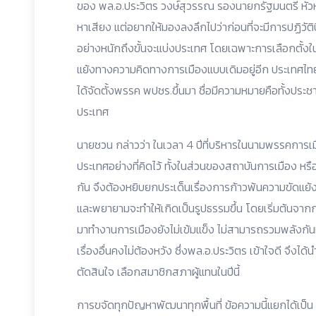
ของ พล.อ.ประวิตร วงษ์สุวรรณ รองนายกรัฐมนตรี หัวหน้
หาเสียง แต่อยากให้มองลงลึกไปว่าก่อนที่จะมีการปฏิวั
อย่างหนักถึงขั้นจะแบ่งประเทศ โดยเฉพาะการเลือกตั้งใ
แย้งทางความคิดทางการเมืองแบบเดิมอยู่อีก ประเทศไท
ได้จัดตั้งพรรค พปชร.ขึ้นมา ชื่อมีความหมายคือทั้งประ
ประเทศ
นายชวน กล่าวว่า ในเวลา 4 ปีที่บริหารในนามพรรคการเมื
ประเทศอย่างที่คิดไว้ ทั้งในส่วนของสถาบันการเมือง 
กัน จึงต้องหยิบยกประเด็นเรื่องการก้าวพ้นความขัดแย้ง
และพยายามจะทำให้เกิดเป็นรูปธรรมขึ้น โดยเริ่มต้นจากก
มาทำงานการเมืองยังไม่เข้มแข็ง ไม่สามารถรวมพลังกัน
เรื่องอื่นคงไม่ต้องหวัง ซึ่งพล.อ.ประวิตร เข้าใจดี จึงได
ตัดสินใจ เลือกสมาชิกสภาผู้แทนในปีนี้
การขจัดทุกปัญหาพัฒนาทุกพื้นที่ ข้อความนี้แยกได้เป็น 2 