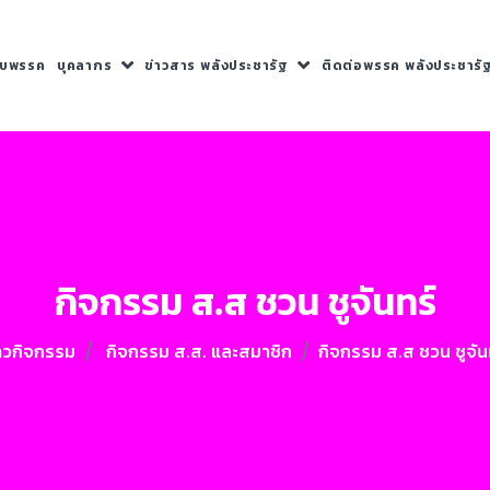
กับพรรค
บุคลากร
ข่าวสาร พลังประชารัฐ
ติดต่อพรรค พลังประชารั
กิจกรรม ส.ส ชวน ชูจันทร์
าวกิจกรรม
กิจกรรม ส.ส. และสมาชิก
กิจกรรม ส.ส ชวน ชูจัน