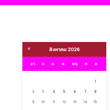
สิงหาคม 2026
อา.
จ.
อ.
พ.
พฤ.
ศ.
ส.
1
2
3
4
5
6
7
8
9
10
11
12
13
14
15