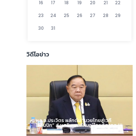
16
17
18
19
20
21
22
23
24
25
26
27
28
29
30
31
วิดีโอข่าว
พล.อ.ประวิตร ผลักดัน “มวยไทยสู่เวที
โอลิมปิก” ส่งเสริมเอกลักษณ์ไทยสู่สากล !!!