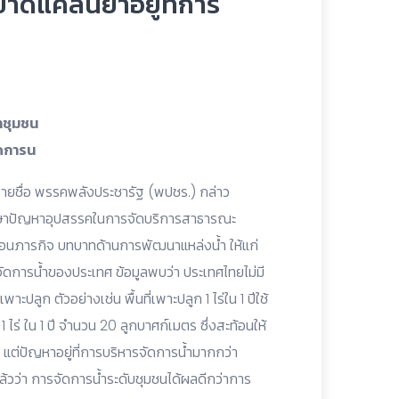
ขาดแคลนย้ำอยู่ที่การ
ำชุมชน
ัดการน
รายชื่อ พรรคพลังประชารัฐ (พปชร.) กล่าว
กษาปัญหาอุปสรรคในการจัดบริการสาธารณะ
นภารกิจ บทบาทด้านการพัฒนาแหล่งน้ำ ให้แก่
ัดการน้ำของประเทศ ข้อมูลพบว่า ประเทศไทยไม่มี
เพาะปลูก ตัวอย่างเช่น พื้นที่เพาะปลูก 1 ไร่ใน 1 ปีใช้
 ไร่ ใน 1 ปี จำนวน 20 ลูกบาศก์เมตร ซึ่งสะท้อนให้
้ำ แต่ปัญหาอยู่ที่การบริหารจัดการน้ำมากกว่า
แล้วว่า การจัดการน้ำระดับชุมชนได้ผลดีกว่าการ