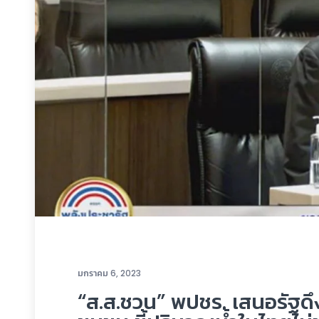
มกราคม 6, 2023
“ส.ส.ชวน” พปชร. เสนอรัฐดึ