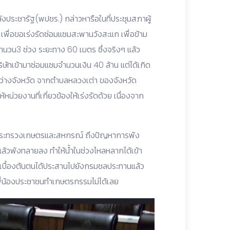
ประชารัฐ(พปชร.) กล่าวหารือในที่ประชุมสภาผู้
อขอเร่งรัดซ่อมแซมสะพานวังสะแก เพื่อข้าม
ำนวน3 ช่วง ระยะทาง 60 เมตร ซึ่งจริงๆ แล้ว
ัทเข้ามาซ่อมแซมจำนวนเงิน 40 ล้าน แต่ได้เกิด
หว่างจังหวัด จากตำบลหลวงเต่า ของจังหวัด
น่วยงานที่เกี่ยวข้องให้เร่งรัดด้วย เนื่องจาก
นกระทรวงเกษตรและสหกรณ์ ถึงปัญหาการพัง
แล้วพังทลายลง ทำให้น้ำในช่วงไหลหลากได้เข้า
 เบื้องต้นตนได้ประสานไปยังกรมชลประทานแล้ว
พี่น้องประชาชนทำเกษตรกรรมไม่ได้เลย