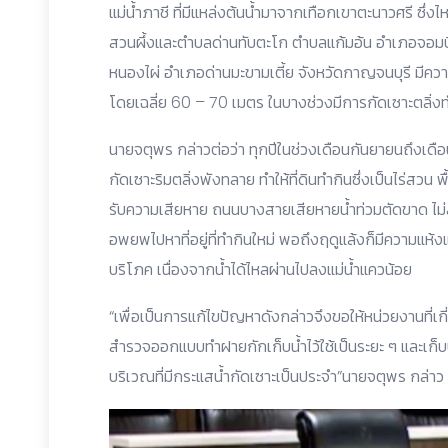
แม่น้ำภาชี ที่มีแหล่งต้นน้ำมาจากเทือกเขาตะนาวศรี ซ
สวนผึ้งและตำบลด่านทับตะโก ตำบลแก้มอ้น อำเภอจอมบึง
หนองไผ่ อำเภอด่านมะขามเตี้ย จังหวัดกาญจนบุรี มี
โดยเฉลี่ย 60 – 70 เมตร ในบางช่วงมีการกัดเซาะตลิ่งท
นายจตุพร กล่าวต่อว่า ทุกปีในช่วงเดือนกันยายนถึงเดื
กัดเซาะริมตลิ่งพังทลาย ทำให้ที่ดินทำกินซึ่งเป็นไร่สวน พ
รับความเสียหาย ถนนบางสายเสียหายน้ำท่วมตัดขาด ไม่
อพยพไปหาที่อยู่ที่ทำกินใหม่ พอถึงฤดูแล้งก็มีความแห้
บริโภค เนื่องจากน้ำได้ไหลผ่านไปลงแม่น้ำแควน้อย
“เพื่อเป็นการแก้ไขปัญหาดังกล่าวจึงขอให้หน่วยงานที่เ
สำรวจออกแบบทำฝายกักเก็บน้ำไว้ใช้เป็นระยะ ๆ และเก็บน้ำ
บริเวณที่มีกระแสน้ำกัดเซาะเป็นประจำ”นายจตุพร กล่าว