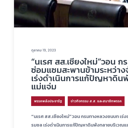
ตุลาคม 19, 2023
“นเรศ สส.เชียงใหม่”วอน 
ซ่อมแซมสะพานข้ามระหว่าง
เร่งดำเนินการแก้ปัญหาดิน
แม่แจ่ม
พรรคพลังประชารัฐ
ข่าวกิจกรรม ส.ส. และสมาชิกพรรค
“นเรศ สส.เชียงใหม่”วอน กรมทางหลวงชนบท เร่งซ
รมชล เร่งดำเนินการแก้ปัญหาดินพังทลายบริเวณแม่