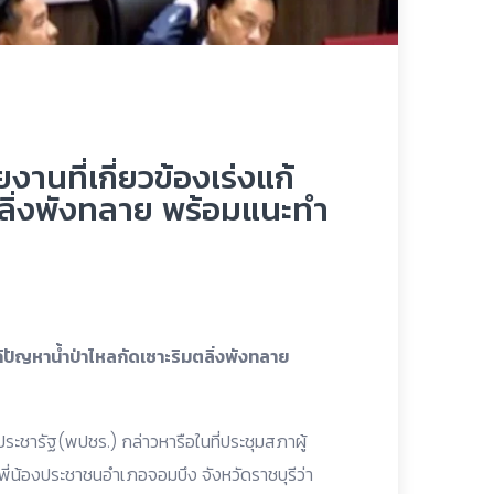
านที่เกี่ยวข้องเร่งแก้
ลิ่งพังทลาย พร้อมแนะทำ
ก้ปัญหาน้ำป่าไหลกัดเซาะริมตลิ่งพังทลาย
ระชารัฐ(พปชร.) กล่าวหารือในที่ประชุมสภาผู้
พี่น้องประชาชนอำเภอจอมบึง จังหวัดราชบุรีว่า