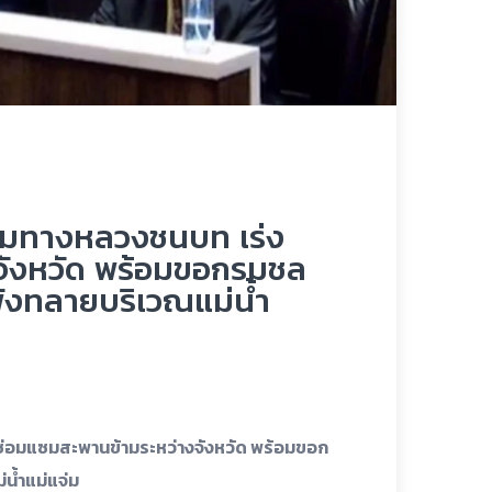
กรมทางหลวงชนบท เร่ง
จังหวัด พร้อมขอกรมชล
พังทลายบริเวณแม่น้ำ
่อมแซมสะพานข้ามระหว่างจังหวัด พร้อมขอก
น้ำแม่แจ่ม