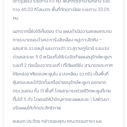
เซาะรุนแรง ระยะทาง 11.11 กม. พื้นที่กัดเซาะปานกลาง ระยะ
ทาง 45.03 กิโลเมตร พื้นที่กัดเซาะน้อย ระยะทาง 33.05
กม.
นอกจากนี้ยังได้เห็นชอบ ร่าง แผนดำเนินงานลดผลกระทบ
การระบาดของโรคปะการังสีเหลือง หมู่เกาะสัตหีบ –
แสมสาร จว.ชลบุรี และเกาะเต่า จว.สุราษฎร์ธานี ระยะเร่ง
ด่วนและระยะ 5 ปี พร้อมทั้งให้เร่งจัดทำแผนอนุรักษ์พะยูนฯ
ระยะที่ 2 ต่อเนื่องจากระยะที่ 1 ที่ได้ผลดียิ่ง สามารถประกาศ
ให้แหล่งอาศัยของพะยูนใน อ.ปะเหลียน จว.ตรัง เป็นพื้นที่
คุ้มครองและได้จัดตั้งเครือข่ายอนุรักษ์พะยูนฯ ออกลาด
ตระเวนครบ ทั้ง 13 พื้นที่ โดยสามารถช่วยชีวิตพะยูนที่เกย
ตื้นได้ 5 ตัว โดยขอให้นำปัญหาของแผนระยะ 1 ไปพัฒนา
ปรับแผนให้เกิดประสิทธิภาพ
พลเอก ประวิตร กล่าวขอบคุณ คณะกรรมการฯ และ