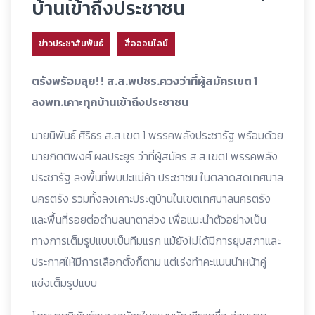
บ้านเข้าถึงประชาชน
ข่าวประชาสัมพันธ์
สื่อออนไลน์
ตรังพร้อมลุย!! ส.ส.พปชร.ควงว่าที่ผู้สมัครเขต 1
ลงพท.เคาะทุกบ้านเข้าถึงประชาชน
นายนิพันธ์ ศิริธร ส.ส.เขต 1 พรรคพลังประชารัฐ พร้อมด้วย
นายกิตติพงศ์ ผลประยูร ว่าที่ผู้สมัคร ส.ส.เขต1 พรรคพลัง
ประชารัฐ ลงพื้นที่พบปะแม่ค้า ประชาชน ในตลาดสดเทศบาล
นครตรัง รวมทั้งลงเคาะประตูบ้านในเขตเทศบาลนครตรัง
และพื้นที่รอยต่อตำบลนาตาล่วง เพื่อแนะนำตัวอย่างเป็น
ทางการเต็มรูปแบบเป็นทีมแรก แม้ยังไม่ได้มีการยุบสภาและ
ประกาศให้มีการเลือกตั้งก็ตาม แต่เร่งทำคะแนนนำหน้าคู่
แข่งเต็มรูปแบบ