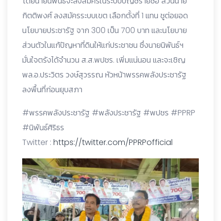
โดยนายนิพันธ์จะลงสมัครในระบบบัญชีรายชื่อ ส่วนนาย
กิตติพงศ์ ลงสมัครระบบเขต เลือกตั้งที่ 1 แทน ชูต่อยอด
นโยบายประชารัฐ จาก 300 เป็น 700 บาท และนโยบาย
ส่วนตัวในแก้ปัญหาที่ดินให้แก่ประชาชน ซึ่งนายนิพันธ์ฯ
มั่นใจตรังได้จำนวน ส.ส.พปชร. เพิ่มแน่นอน และจะเชิญ
พล.อ.ประวิตร วงษ์สุวรรณ หัวหน้าพรรคพลังประชารัฐ
ลงพื้นที่ก่อนยุบสภา
#พรรคพลังประชารัฐ #พลังประชารัฐ #พปชร #PPRP
#นิพันธ์ศิริธร
Twitter :
https://twitter.com/PPRPofficial