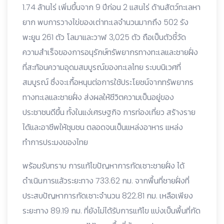
1.74 ล้านไร่ เพิ่มขึ้นจาก 9 ปีก่อน 2 แสนไร่ ด้านสัตว์ทะเลหา
ยาก พบการวางไข่ของเต่าทะเลจำนวนมากถึง 502 รัง
พะยูน 261 ตัว โลมาและวาฬ 3,025 ตัว ถือเป็นตัวชี้วัด
ความสำเร็จของการอนุรักษ์ทรัพยากรทางทะเลและชายฝั่ง
ที่สะท้อนความอุดมสมบูรณ์ของทะเลไทย ระบบนิเวศที่
สมบูรณ์ ซึ่งจะเกื้อหนุนต่อการใช้ประโยชน์จากทรัพยากร
ทางทะเลและชายฝั่ง ส่งผลให้ชีวิตความเป็นอยู่ของ
ประชาชนดีขึ้น ทั้งในแง่เศรษฐกิจ การท่องเที่ยว สร้างราย
ได้และอาชีพให้ชุมชน ตลอดจนเป็นแหล่งอาหาร แหล่ง
ทำการประมงของไทย
พร้อมรับทราบ การแก้ไขปัญหาการกัดเซาะชายฝั่ง ได้
ดำเนินการแล้วระยะทาง 733.62 กม. จากพื้นที่ชายฝั่งที่
ประสบปัญหาการกัดเซาะจำนวน 822.81 กม. เหลือเพียง
ระยะทาง 89.19 กม. ที่ยังไม่ได้รับการแก้ไข แบ่งเป็นพื้นที่กัด