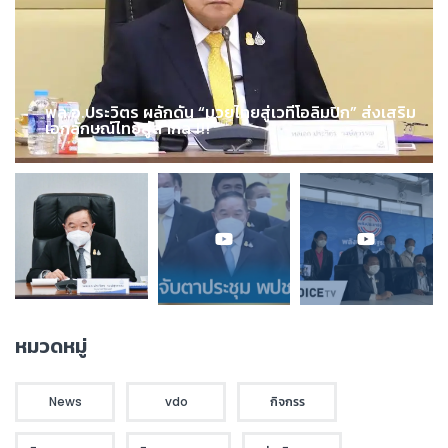
พล.อ.ประวิตร ผลักดัน “มวยไทยสู่เวทีโอลิมปิก” ส่งเสริม
เอกลักษณ์ไทยสู่สากล !!!
หมวดหมู่
News
vdo
กิจกรร