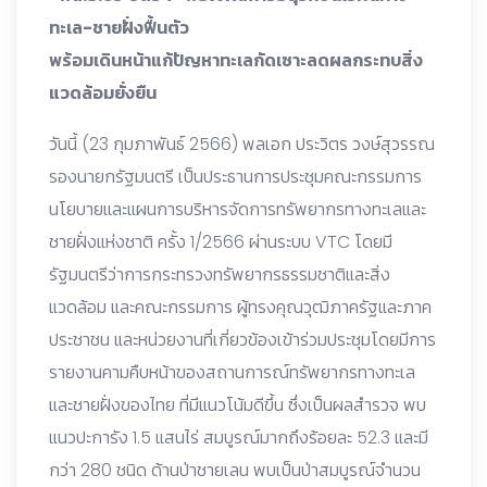
ทะเล-ชายฝั่งฟื้นตัว
พร้อมเดินหน้าแก้ปัญหาทะเลกัดเซาะลดผลกระทบสิ่ง
แวดล้อมยั่งยืน
วันนี้ (23 กุมภาพันธ์ 2566) พลเอก ประวิตร วงษ์สุวรรณ
รองนายกรัฐมนตรี เป็นประธานการประชุมคณะกรรมการ
นโยบายและแผนการบริหารจัดการทรัพยากรทางทะเลและ
ชายฝั่งแห่งชาติ ครั้ง 1/2566 ผ่านระบบ VTC โดยมี
รัฐมนตรีว่าการกระทรวงทรัพยากรธรรมชาติและสิ่ง
แวดล้อม และคณะกรรมการ ผู้ทรงคุณวุฒิภาครัฐและภาค
ประชาชน และหน่วยงานที่เกี่ยวข้องเข้าร่วมประชุมโดยมีการ
รายงานคามคืบหน้าของสถานการณ์ทรัพยากรทางทะเล
และชายฝั่งของไทย ที่มีแนวโน้มดีขึ้น ซึ่งเป็นผลสำรวจ พบ
แนวปะการัง 1.5 แสนไร่ สมบูรณ์มากถึงร้อยละ 52.3 และมี
กว่า 280 ชนิด ด้านป่าชายเลน พบเป็นป่าสมบูรณ์จำนวน