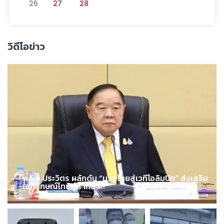
26
27
28
วิดีโอข่าว
พล.อ.ประวิตร ผลักดัน “มวยไทยสู่เวทีโอลิมปิก” ส่งเสริม
เอกลักษณ์ไทยสู่สากล !!!