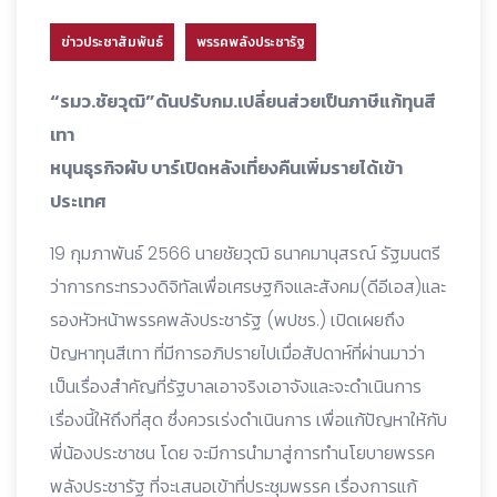
ข่าวประชาสัมพันธ์
พรรคพลังประชารัฐ
“รมว.ชัยวุฒิ”ดันปรับกม.เปลี่ยนส่วยเป็นภาษีแก้ทุนสี
เทา
หนุนธุรกิจผับ บาร์เปิดหลังเที่ยงคืนเพิ่มรายได้เข้า
ประเทศ
19 กุมภาพันธ์ 2566 นายชัยวุฒิ ธนาคมานุสรณ์ รัฐมนตรี
ว่าการกระทรวงดิจิทัลเพื่อเศรษฐกิจและสังคม(ดีอีเอส)และ
รองหัวหน้าพรรคพลังประชารัฐ (พปชร.) เปิดเผยถึง
ปัญหาทุนสีเทา ที่มีการอภิปรายไปเมื่อสัปดาห์ที่ผ่านมาว่า
เป็นเรื่องสําคัญที่รัฐบาลเอาจริงเอาจังและจะดําเนินการ
เรื่องนี้ให้ถึงที่สุด ซึ่งควรเร่งดําเนินการ เพื่อแก้ปัญหาให้กับ
พี่น้องประชาชน โดย จะมีการนำมาสู่การทำนโยบายพรรค
พลังประชารัฐ ที่จะเสนอเข้าที่ประชุมพรรค เรื่องการแก้