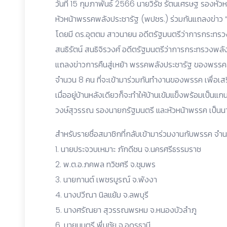
วันที่ 15 กุมภาพันธ์ 2566 นายวิรัช รัตนเศรษฐ รองหัว
หัวหน้าพรรคพลังประชารัฐ (พปชร.) ร่วมกันแถลงข่าว
โดยมี ดร.อุตตม สาวนายน อดีตรัฐมนตรีว่าการกระท
สนธิรัตน์ สนธิจิรวงศ์ อดีตรัฐมนตรีว่าการกระทรวงพลั
แถลงข่าวการคืนสู่เหย้า พรรคพลังประชารัฐ ของพรร
จำนวน 8 คน ที่จะเข้ามาร่วมกันทำงานของพรรค เพื่อเสร
เมื่ออยู่บ้านหลังเดียวก็จะทำให้บ้านเข้มแข็งพร้อมเป็นแก
วงษ์สุวรรณ รองนายกรัฐมนตรี และหัวหน้าพรรค เป็นนา
สำหรับรายชื่อสมาชิกที่กลับเข้ามาร่วมงานกับพรรค จ
1. นายประจวบเหมาะ ภักดีชน จ.นครศรีธรรมราช
2. พ.ต.อ.ภคพล ทวิชศรี จ.ชุมพร
3. นายกานต์ เพชรบูรณ์ จ.พังงา
4. นางปวีณา นิลแย้ม จ.ลพบุรี
5. นางศรัณยา สุวรรณพรหม จ.หนองบัวลำภู
6. นายมนตรี พึ่มชัย จ.อุดรธานี