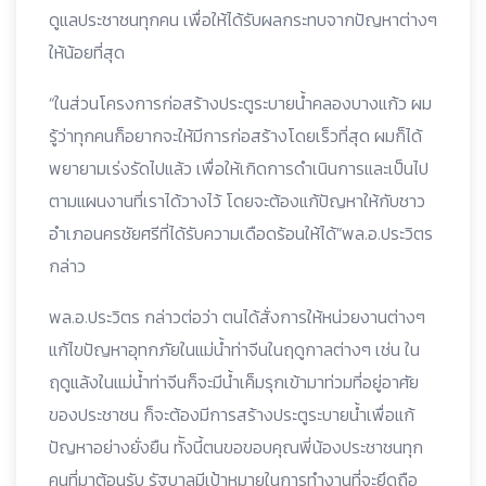
ดูแลประชาชนทุกคน เพื่อให้ได้รับผลกระทบจากปัญหาต่างๆ
ให้น้อยที่สุด
“ในส่วนโครงการก่อสร้างประตูระบายน้ำคลองบางแก้ว ผม
รู้ว่าทุกคนก็อยากจะให้มีการก่อสร้างโดยเร็วที่สุด ผมก็ได้
พยายามเร่งรัดไปแล้ว เพื่อให้เกิดการดำเนินการและเป็นไป
ตามแผนงานที่เราได้วางไว้ โดยจะต้องแก้ปัญหาให้กับชาว
อำเภอนครชัยศรีที่ได้รับความเดือดร้อนให้ได้”พล.อ.ประวิตร
กล่าว
พล.อ.ประวิตร กล่าวต่อว่า ตนได้สั่งการให้หน่วยงานต่างๆ
แก้ไขปัญหาอุทกภัยในแม่น้ำท่าจีนในฤดูกาลต่างๆ เช่น ใน
ฤดูแล้งในแม่น้ำท่าจีนก็จะมีน้ำเค็มรุกเข้ามาท่วมที่อยู่อาศัย
ของประชาชน ก็จะต้องมีการสร้างประตูระบายน้ำเพื่อแก้
ปัญหาอย่างยั่งยืน ทัังนี้ตนขอขอบคุณพี่น้องประชาชนทุก
คนที่มาต้อนรับ รัฐบาลมีเป้าหมายในการทำงานที่จะยึดถือ