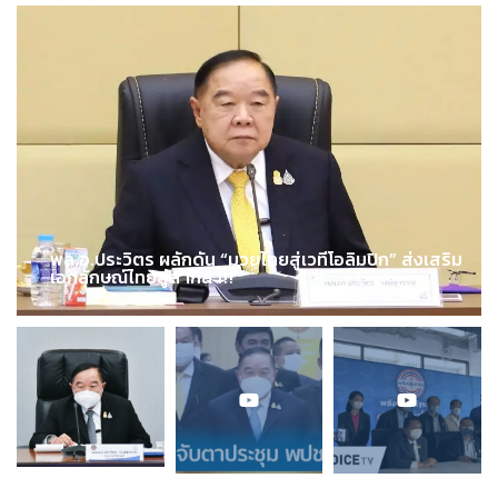
พล.อ.ประวิตร ผลักดัน “มวยไทยสู่เวทีโอลิมปิก” ส่งเสริม
เอกลักษณ์ไทยสู่สากล !!!