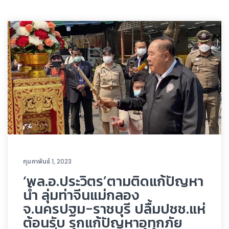
กุมภาพันธ์ 1, 2023
‘พล.อ.ประวิตร’ตามติดแก้ปัญหา
น้ำ ลุ่มท่าจีนแม่กลอง
จ.นครปฐม-ราชบุรี ปลื้มปชช.แห่
ต้อนรับ รุกแก้ปัญหาอุทุกภัย