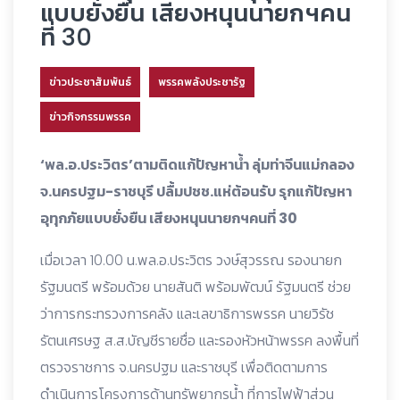
แบบยั่งยืน เสียงหนุนนายกฯคน
ที่ 30
ข่าวประชาสัมพันธ์
พรรคพลังประชารัฐ
ข่าวกิจกรรมพรรค
‘พล.อ.ประวิตร’ตามติดแก้ปัญหาน้ำ ลุ่มท่าจีนแม่กลอง
จ.นครปฐม-ราชบุรี ปลื้มปชช.แห่ต้อนรับ รุกแก้ปัญหา
อุทุกภัยแบบยั่งยืน เสียงหนุนนายกฯคนที่ 30
เมื่อเวลา 10.00 น.พล.อ.ประวิตร วงษ์สุวรรณ รองนายก
รัฐมนตรี พร้อมด้วย นายสันติ พร้อมพัฒน์ รัฐมนตรี ช่วย
ว่าการกระทรวงการคลัง และเลขาธิการพรรค นายวิรัช
รัตนเศรษฐ ส.ส.บัญชีรายชื่อ และรองหัวหน้าพรรค ลงพื้นที่
ตรวจราชการ จ.นครปฐม และราชบุรี เพื่อติดตามการ
ดำเนินการโครงการด้านทรัพยากรน้ำ ที่การไฟฟ้าส่วน