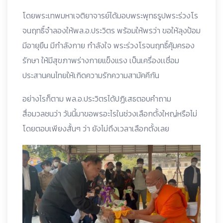
โดยพระเทพมหาเจติยาจารย์ได้มอบพระพุทธรูปพระร่วงโร
จนฤทธิ์จำลองให้พล.อ.ประวิตร พร้อมให้พรว่า ขอให้ลุงป้อม
มีอายุยืน มีกำลังกาย กำลังใจ พระร่วงโรจนฤทธิ์คุ้มครอง
รักษา ให้มีสุขภาพร่างกายแข็งแรง เป็นเครื่องเเชื่อม
ประสานคนไทยให้เกิดความรักความสามัคคีกัน
อย่างไรก็ตาม พล.อ.ประวิตรได้ปฏิเสธตอบคำถาม
สื่อมวลชนว่า วันนี้มาขอพรอะไรในช่วงเลือกตั้งใหญ่หรือไม่
โดยตอบเพียงสั้นๆ ว่า ยังไม่ถึงเวลาเลือกตั้งเลย