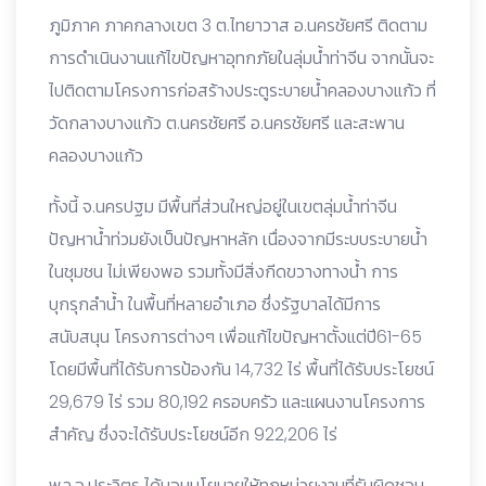
ภูมิภาค ภาคกลางเขต 3 ต.ไทยาวาส อ.นครชัยศรี ติดตาม
การดำเนินงานแก้ไขปัญหาอุทกภัยในลุ่มน้ำท่าจีน จากนั้นจะ
ไปติดตามโครงการก่อสร้างประตูระบายน้ำคลองบางแก้ว ที่
วัดกลางบางแก้ว ต.นครชัยศรี อ.นครชัยศรี และสะพาน
คลองบางแก้ว
ทั้งนี้ จ.นครปฐม มีพื้นที่ส่วนใหญ่อยู่ในเขตลุ่มน้ำท่าจีน
ปัญหาน้ำท่วมยังเป็นปัญหาหลัก เนื่องจากมีระบบระบายน้ำ
ในชุมชน ไม่เพียงพอ รวมทั้งมีสิ่งกีดขวางทางน้ำ การ
บุกรุกลำน้ำ ในพื้นที่หลายอำเภอ ซึ่งรัฐบาลได้มีการ
สนับสนุน โครงการต่างๆ เพื่อแก้ไขปัญหาตั้งแต่ปี61-65
โดยมีพื้นที่ได้รับการป้องกัน 14,732 ไร่ พื้นที่ได้รับประโยชน์
29,679 ไร่ รวม 80,192 ครอบครัว และแผนงานโครงการ
สำคัญ ซึ่งจะได้รับประโยชน์อีก 922,206 ไร่
พล.อ.ประวิตร ได้มอบนโยบายให้ทุกหน่วยงานที่รับผิดชอบ