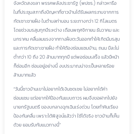
จังหวัดสงขลา พรรคพลังประชารัฐ (พปชร.) กล่าวหารือ
ในที่ประชุมสภาถึงปัญหาที่ชาวบ้านได้รับผลกระทบจากการ
กัดเซาะชายฝั่ง ในตำบลท่าบอน ระยะทางกว่า 12 กิโลเมตร
โดยช่วงมรสุมทุกปีระหว่าง เดือนพฤศจิกายน ธันวาคม และ
มกราคม คลื่นลมแรงจากทางฝั่งตะวันออกทำให้เกิดมีมรสุม
และการกัดเซาะชายฝั่ง ทำให้ต้องซ่อมแซมบ้าน, ถนน ปีละไม่
ต่ำกว่า 10 ถึง 20 ล้านบาททุกปี แต่พอซ่อมเสร็จ แล้วปีหน้า
ก็ซ่อมอีก ซ่อมอยู่อย่างนี้ งบประมาณน่าจะเป็นหลายร้อย
ล้านบาทแล้ว
“วันนี้ชาวบ้านเขาไม่อยากได้เงินชดเชย ไม่อยากได้ค่า
ซ่อมแซม แต่อยากให้ป้องกันแบบถาวร ผมจึงขอฝากไปยัง
นายกรัฐมนตรี ของบกลางฉุกเฉินเร่งด่วน โดยทำหินเรียง
ป้องกันคลื่น เพราะได้พิสูจน์แล้วว่า ใช้ได้จริง ชาวบ้านก็เห็น
ด้วย ยอมรับกับแนวทางนี้”