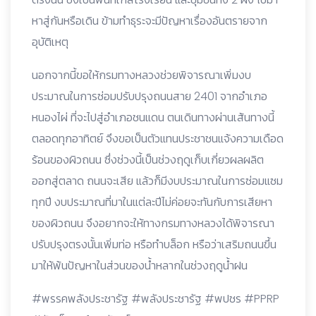
หาสู่กันหรือเดิน ข้ามทำธุระจะมีปัญหาเรื่องอันตรายจาก
อุบัติเหตุ
นอกจากนี้ขอให้กรมทางหลวงช่วยพิจารณาเพิ่มงบ
ประมาณในการซ่อมปรับปรุงถนนสาย 2401 จากอำเภอ
หนองไผ่ ที่จะไปสู่อำเภอชนแดน ตนเดินทางผ่านเส้นทางนี้
ตลอดทุกอาทิตย์ จึงขอเป็นตัวแทนประชาชนแจ้งความเดือด
ร้อนของผิวถนน ซึ่งช่วงนี้เป็นช่วงฤดูเก็บเกี่ยวผลผลิต
ออกสู่ตลาด ถนนจะเสีย แล้วก็มีงบประมาณในการซ่อมแซม
ทุกปี งบประมาณที่มาในแต่ละปีไม่ค่อยจะทันกับการเสียหา
ของผิวถนน จึงอยากจะให้ทางกรมทางหลวงได้พิจารณา
ปรับปรุงตรงนั้นเพิ่มท่อ หรือทำบล็อก หรือว่าเสริมถนนขึ้น
มาให้พ้นปัญหาในส่วนของน้ำหลากในช่วงฤดูน้ำฝน
#พรรคพลังประชารัฐ #พลังประชารัฐ #พปชร #PPRP