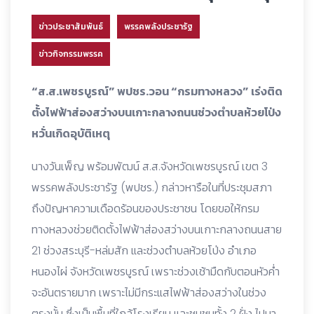
ข่าวประชาสัมพันธ์
พรรคพลังประชารัฐ
ข่าวกิจกรรมพรรค
“ส.ส.เพชรบูรณ์” พปชร.วอน “กรมทางหลวง” เร่งติด
ตั้งไฟฟ้าส่องสว่างบนเกาะกลางถนนช่วงตำบลห้วยโป่ง
หวั่นเกิดอุบัติเหตุ
นางวันเพ็ญ พร้อมพัฒน์ ส.ส.จังหวัดเพชรบูรณ์ เขต 3
พรรคพลังประชารัฐ (พปชร.) กล่าวหารือในที่ประชุมสภา
ถึงปัญหาความเดือดร้อนของประชาชน โดยขอให้กรม
ทางหลวงช่วยติดตั้งไฟฟ้าส่องสว่างบนเกาะกลางถนนสาย
21 ช่วงสระบุรี-หล่มสัก และช่วงตำบลห้วยโป่ง อำเภอ
หนองไผ่ จังหวัดเพชรบูรณ์ เพราะช่วงเช้ามืดกับตอนหัวค่ำ
จะอันตรายมาก เพราะไม่มีกระแสไฟฟ้าส่องสว่างในช่วง
ตรงนั้น ซึ่งเป็นพื้นที่ใกล้โรงเรียน และชุมชนทั้ง 2 ฝั่ง ไปมา