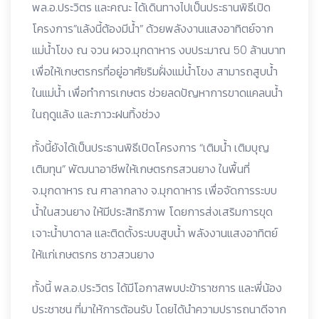
พล.อ.ประวิตร และคณะ ได้เดินทางไปเป็นประธานพิธีเปิด
โครงการ”แล้งนี้ต้องมีน้ำ” ด้วยพลังงานแสงอาทิตย์จาก
แม่น้ำโขง ณ จวน ผวจ.มุกดาหาร งบประมาณ 50 ล้านบาท
เพื่อให้เกษตรกรที่อยู่อาศัยริมฝั่งแม่น้ำโขง สามารถสูบน้ำ
ในแม่น้ำ เพื่อทำการเกษตร ช่วยลดปัญหาการขาดแคลนน้ำ
ในฤดูแล้ง และภาวะฝนทิ้งช่วง
ทั้งนี้ยังได้เป็นประธานพิธีเปิดโครงการ “เติมน้ำ เติมบุญ
เติมทุน” พัฒนาอาชีพให้เกษตรกรสวนยาง ในพื้นที่
จ.มุกดาหาร ณ ศาลากลาง จ.มุกดาหาร เพื่อจัดการระบบ
น้ำในสวนยาง ให้มีประสิทธิภาพ โดยการส่งเสริมการขุด
เจาะน้ำบาดาล และติดตั้งระบบสูบน้ำ พลังงานแสงอาทิตย์
ให้แก่เกษตรกร ชาวสวนยาง
ทั้งนี้ พล.อ.ประวิตร ได้มีโอกาสพบปะข้าราชการ และพี่น้อง
ประชาชน ที่มาให้การต้อนรับ โดยได้นำความปรารถนาดีจาก