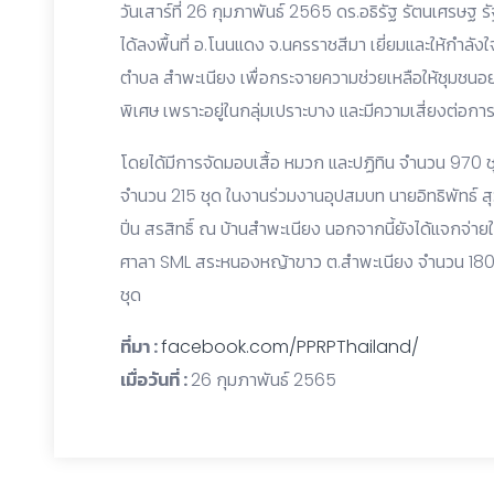
วันเสาร์ที่ 26 กุมภาพันธ์ 2565 ดร.อธิรัฐ รัตนเศรษฐ
ได้ลงพื้นที่ อ.โนนแดง จ.นครราชสีมา เยี่ยมและให้กำลังใจ 
ตำบล สำพะเนียง เพื่อกระจายความช่วยเหลือให้ชุมชนอย่าง
พิเศษ เพราะอยู่ในกลุ่มเปราะบาง และมีความเสี่ยงต่อการ
โดยได้มีการจัดมอบเสื้อ หมวก และปฏิทิน จำนวน 970 
จำนวน 215 ชุด ในงานร่วมงานอุปสมบท นายอิทธิพัทธ์ ส
ปิ่น สรสิทธิ์ ณ บ้านสำพะเนียง นอกจากนี้ยังได้แจกจ่
ศาลา SML สระหนองหญ้าขาว ต.สำพะเนียง จำนวน 180 ช
ชุด
ที่มา :
facebook.com/PPRPThailand/
เมื่อวันที่ :
26 กุมภาพันธ์ 2565