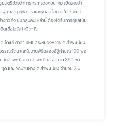
 รัฐมนตรีช่วยว่าการกระทรวงคมนาคม เปิดเผยว่า
ผู้สูงอายุ ผู้พิการ และผู้ด้อยโอกาสใน 7 พื้นที่
ทั่วถึง ซึงกลุ่มคนเหล่านี้ ต้องได้รับการดูแลเป็น
ติดเชื้อไวรัสโควิด-19
ชุด ได้แก่ ศาลา SML สระหนองหวาย ต.สำพะเนียง
ุวรรณรัตน์ และในงานพิธีฉลองอัฐิทำบุญ 100 พ่อ
ายในวัดสำพะเนียง ต.สำพะเนียง จำนวน 360 ชุด
ุด และ วัดบ้านฝาง ต.สำพะเนียง จำนวน 215