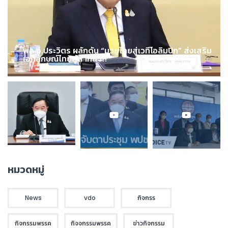
พล.อ.ประวิตร ผลักดัน “มวยไทยสู่เวทีโอลิมปิก” ส่งเสริม
เอกลักษณ์ไทยสู่สากล !!!
หมวดหมู่
News
vdo
กิจกรร
กิจกรรมพรรค
กิจจกรรมพรรค
ข่าวกิจกรรม