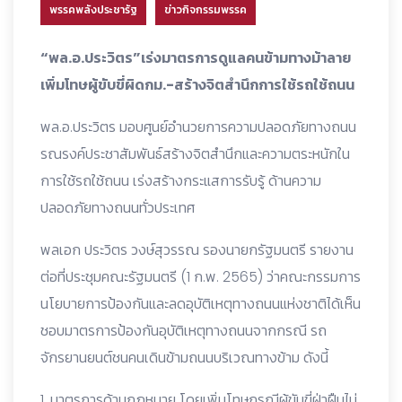
พรรคพลังประชารัฐ
ข่าวกิจกรรมพรรค
“พล.อ.ประวิตร”เร่งมาตรการดูแลคนข้ามทางม้าลาย
เพิ่มโทษผู้ขับขี่ผิดกม.-สร้างจิตสำนึกการใช้รถใช้ถนน
พล.อ.ประวิตร มอบศูนย์อำนวยการความปลอดภัยทางถนน
รณรงค์ประชาสัมพันธ์สร้างจิตสำนึกและความตระหนักใน
การใช้รถใช้ถนน เร่งสร้างกระแสการรับรู้ ด้านความ
ปลอดภัยทางถนนทั่วประเทศ
พลเอก ประวิตร วงษ์สุวรรณ รองนายกรัฐมนตรี รายงาน
ต่อที่ประชุมคณะรัฐมนตรี (1 ก.พ. 2565) ว่าคณะกรรมการ
นโยบายการป้องกันและลดอุบัติเหตุทางถนนแห่งชาติได้เห็น
ชอบมาตรการป้องกันอุบัติเหตุทางถนนจากกรณี รถ
จักรยานยนต์ชนคนเดินข้ามถนนบริเวณทางข้าม ดังนี้
1. มาตรการด้านกฎหมาย โดยเพิ่มโทษกรณีผู้ขับขี่ฝ่าฝืนไม่