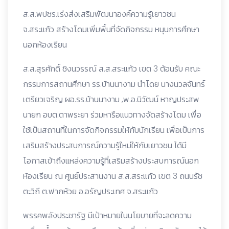
ส.ส.พปชร.เร่งส่งเสริมพัฒนาองค์ความรู้เยาวชน
จ.สระแก้ว สร้างโดมเพิ่มพื้นที่จัดกิจกรรม หนุนการศึกษา
นอกห้องเรียน
ส.ส.สุรศักดิ์ ชิงนวรรณ์ ส.ส.สระแก้ว เขต 3 ต้อนรับ คณะ
กรรมการสถานศึกษา รร.บ้านนางาม นำโดย นางนวลจันทร์
เตรียวเจริญ ผอ.รร.บ้านนางาม ,พ.อ.นิวัฒน์ หาญประสพ
นายก อบต.ตาพระยา ร่วมหารือแนวทางจัดสร้างโดม เพื่อ
ใช้เป็นสถานที่ในการจัดกิจกรรมให้กับนักเรียน เพื่อเป็นการ
เสริมสร้างประสบการณ์ความรู้ใหม่ให้กับเยาวชน ได้มี
โอกาสเข้าถึงแหล่งความรู้ที่เสริมสร้างประสบการณ์นอก
ห้องเรียน ณ ศูนย์ประสานงาน ส.ส.สระแก้ว เขต 3 ถนนรัช
ตะวิถี ต.ฟากห้วย อ.อรัญประเทศ จ.สระแก้ว
พรรคพลังประชารัฐ มีเป้าหมายในนโยบายที่จะลดความ