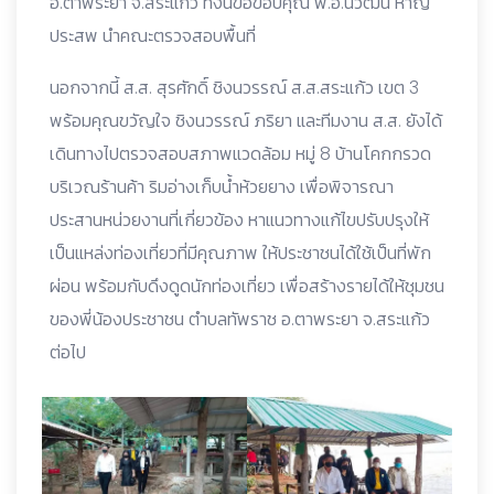
อ.ตาพระยา จ.สระแก้ว ทั้งนี้ขอขอบคุณ พ.อ.นิวัฒน์ หาญ
ประสพ นำคณะตรวจสอบพื้นที่
นอกจากนี้ ส.ส. สุรศักดิ์ ชิงนวรรณ์ ส.ส.สระแก้ว เขต 3
พร้อมคุณขวัญใจ ชิงนวรรณ์ ภริยา และทีมงาน ส.ส. ยังได้
เดินทางไปตรวจสอบสภาพแวดล้อม หมู่ 8 บ้านโคกกรวด
บริเวณร้านค้า ริมอ่างเก็บน้ำห้วยยาง เพื่อพิจารณา
ประสานหน่วยงานที่เกี่ยวข้อง หาแนวทางแก้ไขปรับปรุงให้
เป็นแหล่งท่องเที่ยวที่มีคุณภาพ ให้ประชาชนได้ใช้เป็นที่พัก
ผ่อน พร้อมกับดึงดูดนักท่องเที่ยว เพื่อสร้างรายได้ให้ชุมชน
ของพี่น้องประชาชน ตำบลทัพราช อ.ตาพระยา จ.สระแก้ว
ต่อไป