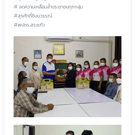
# ลดความเหลื่อมล้ำประชาชนทุกกลุ่ม
#สุรศักดิ์ชิงนวรรณ์
#พปชร.สระแก้ว