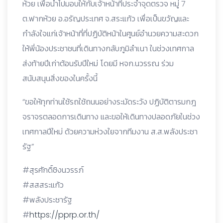
ห้วย เพื่อนำไปมอบให้กับเจ้าหน้าที่ประจำจุดตรวจ หมู่ 7
ต.ฟากห้วย อ.อรัญประเทศ จ.สระแก้ว เพื่อเป็นขวัญและ
กำลังใจแก่เจ้าหน้าที่ที่ปฏิบัติหน้าในศูนย์อำนวยความสะดวก
ให้พี่น้องประชาชนที่เดินทางกลับภูมิลำเนา ในช่วงเทศกาล
ส่งท้ายปีเก่าต้อนรับปีใหม่ โดยมี หจก.นวรรณ ร่วม
สนับสนุนสิ่งของในครั้งนี้
“ขอให้ทุกท่านใช้รถใช้ถนนอย่างระมัดระวัง ปฏิบัติตารมกฎ
จราจรตลอดการเดินทาง และขอให้เดินทางปลอดภัยในช่วง
เทศกาลปีใหม่ ด้วยความห่วงใยจากทีมงาน ส.ส.พลังประชา
รัฐ”
#สุรศักดิ์ชิงนวรรภ์
#สสสระแก้ว
#พลังประชารัฐ
#
https://pprp.or.th/