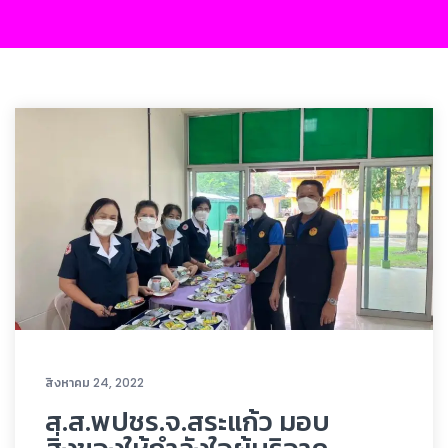
สิงหาคม 24, 2022
ส.ส.พปชร.จ.สระแก้ว มอบ