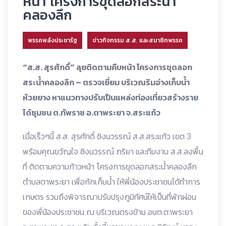
หน้า โครงการขุดลอกสระน้ำ
คลองลึก
พรรคพลังประชารัฐ
ข่าวกิจกรรม ส.ส. และสมาชิกพรรค
“ส.ส. สุรศักดิ์” ลุยติดตามคืบหน้า โครงการขุดลอก
สระน้ำคลองลึก – ตรวจเยี่ยม บริเวณริมอ่างเก็บน้ำ
ห้วยยาง หาแนวทางปรับเป็นแหล่งท่องเที่ยวสร้างราย
ได้ชุมชน ต.ทัพราช อ.ตาพระยา จ.สระแก้ว
เมื่อเร็วๆนี้ ส.ส. สุรศักดิ์ ชิงนวรรณ์ ส.ส.สระแก้ว เขต 3
พร้อมคุณขวัญใจ ชิงนวรรณ์ ภริยา และทีมงาน ส.ส.ลงพื้น
ที่ ติดตามความก้าวหน้า โครงการขุดลอกสระน้ำคลองลึก
ตำบลตาพระยา เพื่อกักเก็บน้ำ ให้พี่น้องประชาชนได้ทำการ
เกษตร รวมถึงพิจารณาปรับปรุงภูมิทัศน์ให้เป็นที่พักผ่อน
ของพี่น้องประชาชน ณ บริเวณตรงข้าม อบต.ตาพระยา