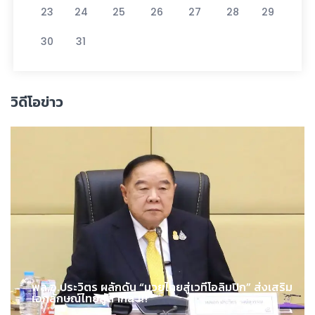
23
24
25
26
27
28
29
30
31
วิดีโอข่าว
พล.อ.ประวิตร ผลักดัน “มวยไทยสู่เวทีโอลิมปิก” ส่งเสริม
เอกลักษณ์ไทยสู่สากล !!!