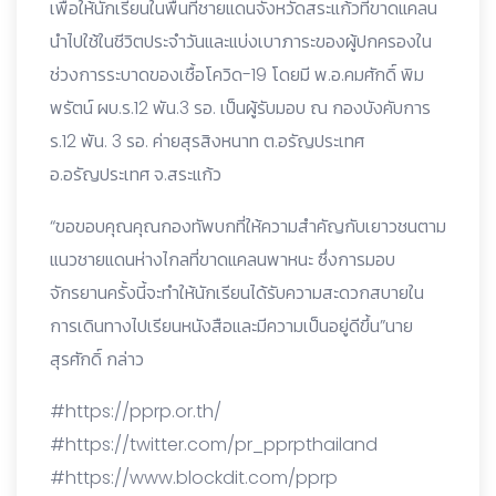
เพื่อให้นักเรียนในพื้นที่ชายแดนจังหวัดสระแก้วที่ขาดแคลน
นำไปใช้ในชีวิตประจำวันและแบ่งเบาภาระของผู้ปกครองใน
ช่วงการระบาดของเชื้อโควิด-19 โดยมี พ.อ.คมศักดิ์ พิม
พรัตน์ ผบ.ร.12 พัน.3 รอ. เป็นผู้รับมอบ ณ กองบังคับการ
ร.12 พัน. 3 รอ. ค่ายสุรสิงหนาท ต.อรัญประเทศ
อ.อรัญประเทศ จ.สระแก้ว
“ขอขอบคุณคุณกองทัพบกที่ให้ความสำคัญกับเยาวชนตาม
แนวชายแดนห่างไกลที่ขาดแคลนพาหนะ ซึ่งการมอบ
จักรยานครั้งนี้จะทำให้นักเรียนได้รับความสะดวกสบายใน
การเดินทางไปเรียนหนังสือและมีความเป็นอยู่ดีขึ้น”นาย
สุรศักดิ์ กล่าว
#https://pprp.or.th/
#https://twitter.com/pr_pprpthailand
#https://www.blockdit.com/pprp