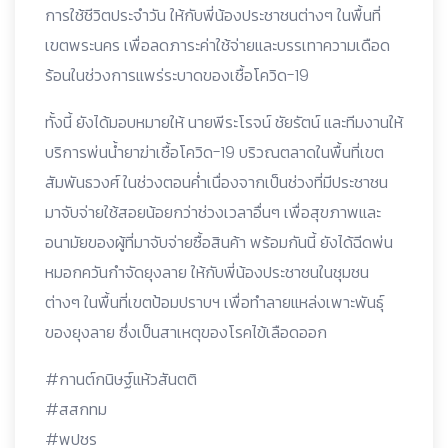
การใช้ชีวิตประจำวัน ให้กับพี่น้องประชาชนต่างๆ ในพื้นที่
เขตพระนคร เพื่อลดภาระค่าใช้จ่ายและบรรเทาความเดือด
ร้อนในช่วงการแพร่ระบาดของเชื้อโควิด-19
ทั้งนี้ ยังได้มอบหมายให้ นายพีระโรจน์ ชัยรัตน์ และทีมงานให้
บริการพ่นน้ำยาฆ่าเชื้อโควิด-19 บริวณตลาดในพื้นที่เขต
สัมพันธวงศ์ ในช่วงตอนค่ำเนื่องจากเป็นช่วงที่มีประชาชน
มาจับจ่ายใช้สอยน้อยกว่าช่วงเวลาอื่นๆ เพื่อสุขภาพและ
อนามัยของผู้ที่มาจับจ่ายซื้อสินค้า พร้อมกันนี้ ยังได้ฉีดพ่น
หมอกควันกําจัดยุงลาย ให้กับพี่น้องประชาชนในชุมชน
ต่างๆ ในพื้นที่เขตป้อมปราบฯ เพื่อทำลายแหล่งเพาะพันธุ์
ของยุงลาย ซึ่งเป็นสาเหตุของโรคไข้เลือดออก
#กานต์กนิษฐ์แห้วสันตติ
#สสกทม
#พปชร