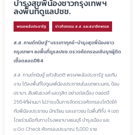
บำรุงสุขพี่น้องชาวกรุงเทพฯ
ลงพื้นที่ดูแลปชช.
พรรคพลังประชารัฐ
ข่าวกิจกรรม ส.ส. และสมาชิกพรรค
ส.ส. กานต์กนิษฐ์”บรรเทาทุกข์-บำรุงสุขพี่น้องชาว
กรุงเทพฯ ลงพื้นที่ดูแลปชช.ตรวจคัดกรองเชิงรุกผู้ติด
เชื้อตลอดปี64
ส.ส. กานต์กนิษฐ์ แห้วสันตติ พรรคพลังประชารัฐ และทีม
งาน ได้ลงพื้นที่ไปดูแลพี่น้องประชาชนในเขตพระนคร, ป้อม
ปราบฯ, สัมพันธวงศ์ และดุสิต อย่างต่อเนื่อง ตลอดปี
2564ที่ผ่านมา ไม่ว่าจะเป็นการจัดตรวจคัดกรองโควิดให้
กับพี่น้องประชาชน นักเรียน และเยาวชน ในพื้นที่ทั้ง 4 เขต
โดยร่วมมือกับทางโรงพยาบาลธนบุรี บำรุงเมือง และ
บ.Go Check คัดกรองประมาณ 5,000 ราย