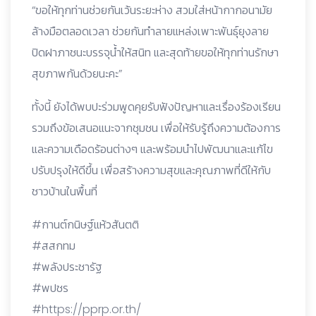
“ขอให้ทุกท่านช่วยกันเว้นระยะห่าง สวมใส่หน้ากากอนามัย
ล้างมือตลอดเวลา ช่วยกันทำลายแหล่งเพาะพันธุ์ยุงลาย
ปิดฝาภาชนะบรรจุน้ำให้สนิท และสุดท้ายขอให้ทุกท่านรักษา
สุขภาพกันด้วยนะคะ”
ทั้งนี้ ยังได้พบปะร่วมพูดคุยรับฟังปัญหาและเรื่องร้องเรียน
รวมถึงข้อเสนอแนะจากชุมชน เพื่อให้รับรู้ถึงความต้องการ
และความเดือดร้อนต่างๆ และพร้อมนำไปพัฒนาและแก้ไข
ปรับปรุงให้ดีขึ้น เพื่อสร้างความสุขและคุณภาพที่ดีให้กับ
ชาวบ้านในพื้นที่
#กานต์กนิษฐ์แห้วสันตติ
#สสกทม
#พลังประชารัฐ
#พปชร
#https://pprp.or.th/