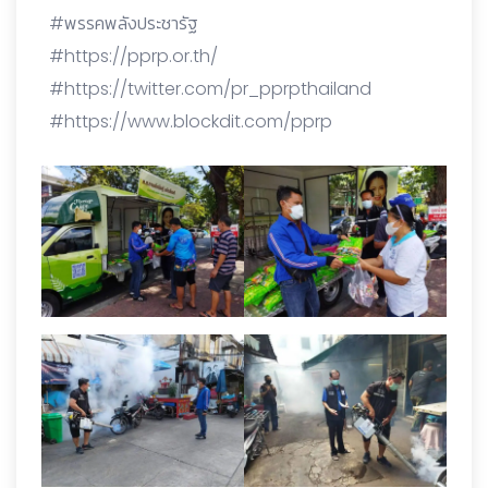
#พรรคพลังประชารัฐ
#https://pprp.or.th/
#https://twitter.com/pr_pprpthailand
#https://www.blockdit.com/pprp