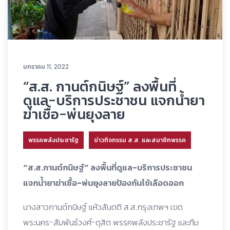
มกราคม 11, 2022
“ส.ส. กานต์กนิษฐ์” ลงพื้นที่
ดูแล-บริการประชาชน แจกน้ำยา
ฆ่าเชื้อ-พ่นยุงลาย
พรรคพลังประชารัฐ
ข่าวกิจกรรม ส.ส. และสมาชิกพรรค
“ส.ส.กานต์กนิษฐ์” ลงพื้นที่ดูแล-บริการประชาชน
แจกน้ำยาฆ่าเชื้อ-พ่นยุงลายป้องกันไข้เลือดออก
นางสาวกานต์กนิษฐ์ แห้วสันตติ ส.ส.กรุงเทพฯ เขต
พระนคร-สัมพันธ์วงศ์-ดุสิต พรรคพลังประชารัฐ และทีม