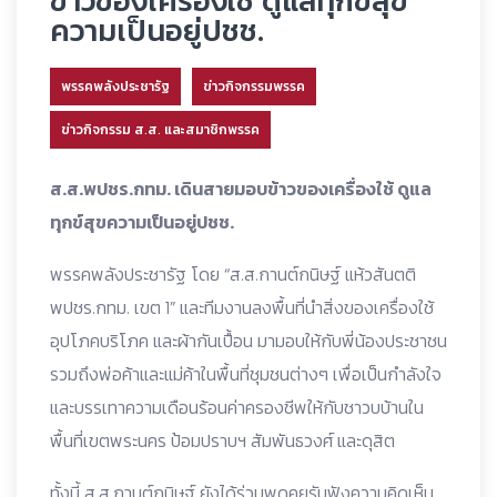
ข้าวของเครื่องใช้ ดูแลทุกข์สุข
ความเป็นอยู่ปชช.
พรรคพลังประชารัฐ
ข่าวกิจกรรมพรรค
ข่าวกิจกรรม ส.ส. และสมาชิกพรรค
ส.ส.พปชร.กทม. เดินสายมอบข้าวของเครื่องใช้ ดูแล
ทุกข์สุขความเป็นอยู่ปชช.
พรรคพลังประชารัฐ โดย “ส.ส.กานต์กนิษฐ์ แห้วสันตติ
พปชร.กทม. เขต 1” และทีมงานลงพื้นที่นำสิ่งของเครื่องใช้
อุปโภคบริโภค และผ้ากันเปื้อน มามอบให้กับพี่น้องประชาชน
รวมถึงพ่อค้าและแม่ค้าในพื้นที่ชุมชนต่างๆ เพื่อเป็นกำลังใจ
และบรรเทาความเดือนร้อนค่าครองชีพให้กับชาวบบ้านใน
พื้นที่เขตพระนคร ป้อมปราบฯ สัมพันธวงศ์ และดุสิต
ทั้งนี้ ส.ส.กานต์กนิษฐ์ ยังได้ร่วมพูดคุยรับฟังความคิดเห็น