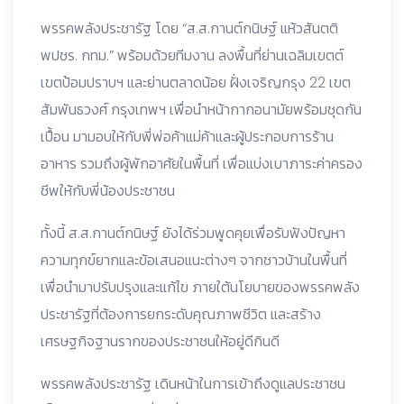
พรรคพลังประชารัฐ โดย “ส.ส.กานต์กนิษฐ์ แห้วสันตติ
พปชร. กทม.” พร้อมด้วยทีมงาน ลงพื้นที่
ย่านเฉลิมเขตต์
เขตป้อมปราบฯ และย่านตลาดน้อย ฝั่งเจริญกรุง 22 เขต
สัมพันธวงศ์ กรุงเทพฯ เพื่อนำหน้ากากอนามัยพร้อมชุดกัน
เปื้อน มามอบให้กับพี่พ่อค้าแม่ค้าและผู้ประกอบการร้าน
อาหาร รวมถึงผู้พักอาศัยในพื้นที่ เพื่อแบ่งเบาภาระค่าครอง
ชีพให้กับพี่น้องประชาชน
ทั้งนี้ ส.ส.กานต์กนิษฐ์ ยังได้ร่วมพูดคุยเพื่อรับฟังปัญหา
ความทุกข์ยากและข้อเสนอแนะต่างๆ จากชาวบ้านในพื้นที่
เพื่อนำมาปรับปรุงและแก้ไข ภายใต้นโยบายของพรรคพลัง
ประชารัฐที่ต้องการยกระดับคุณภาพชีวิต และสร้าง
เศรษฐกิจฐานรากของประชาชนให้อยู่ดีกินดี
พรรคพลังประชารัฐ เดินหน้าในการเข้าถึงดูแลประชาชน