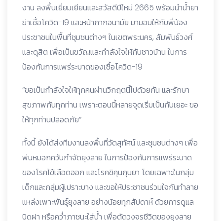
งาน ลงพื้นเยี่ยมเยียนและสวัสดีปีใหม่ 2665 พร้อมนำน้ำยา
ฆ่าเชื้อโควิด-19 และหน้ากากอนามัย มามอบให้กับพี่น้อง
ประชาชนในพื้นที่ชุมชนต่างๆ ในเขตพระนคร, สัมพันธ์วงศ์
และดุสิต เพื่อเป็นขวัญและกำลังใจให้กับชาวบ้าน ในการ
ป้องกันการแพร่ระบาดของเชื้อโควิด-19
“ขอเป็นกำลังใจให้ทุกคนผ่านวิกฤตนี้ไปด้วยกัน และรักษา
สุขภาพกันทุกท่าน เพราะตอนนี้หลายจุดเริ่มเป็นกันเยอะ ขอ
ให้ทุกท่านปลอดภัย”
ทั้งนี้ ยังได้ส่งทีมงานลงพื้นที่วัดสุทัศน์ และชุมชนต่างๆ เพื่อ
พ่นหมอกควันกำจัดยุงลาย ในการป้องกันการแพร่ระบาด
ของโรคไข้เลือดออก และโรคชิคุนกุนยา โดยเฉพาะในกลุ่ม
เด็กและกลุ่มผู้เปราะบาง และขอให้ประชาชนร่วมใจกันทำลาย
แหล่งเพาะพันธุ์ยุงลาย อย่างน้อยทุกสัปดาห์ ด้วยการดูแล
ปิดฝา หรือคว่ำภาชนะใส่น้ำ เพื่อตัดวงจรชีวิตของยุงลาย