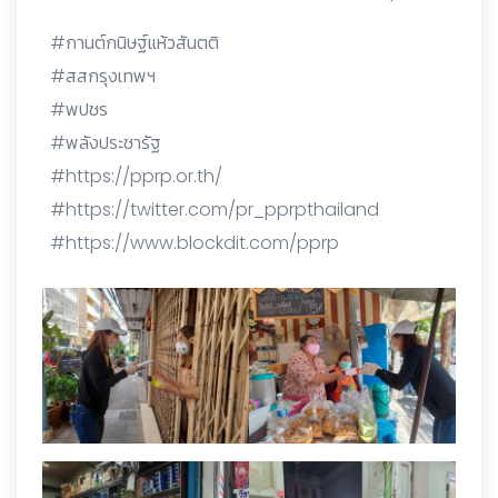
#กานต์กนิษฐ์แห้วสันตติ
#สสกรุงเทพฯ
#พปชร
#พลังประชารัฐ
#https://pprp.or.th/
#https://twitter.com/pr_pprpthailand
#https://www.blockdit.com/pprp