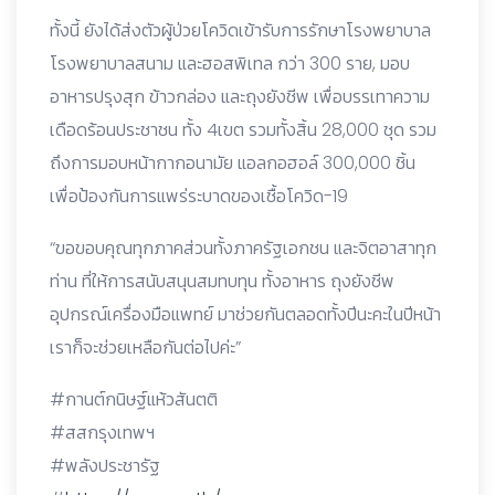
ทั้งนี้ ยังได้ส่งตัวผู้ป่วยโควิดเข้ารับการรักษาโรงพยาบาล
โรงพยาบาลสนาม และฮอสพิเทล กว่า 300 ราย, มอบ
อาหารปรุงสุก ข้าวกล่อง และถุงยังชีพ เพื่อบรรเทาความ
เดือดร้อนประชาชน ทั้ง 4เขต รวมทั้งสิ้น 28,000 ชุด รวม
ถึงการมอบหน้ากากอนามัย แอลกอฮอล์ 300,000 ชิ้น
เพื่อป้องกันการแพร่ระบาดของเชื้อโควิด-19
“ขอขอบคุณทุกภาคส่วนทั้งภาครัฐเอกชน และจิตอาสาทุก
ท่าน ที่ให้การสนับสนุนสมทบทุน ทั้งอาหาร ถุงยังชีพ
อุปกรณ์เครื่องมือแพทย์ มาช่วยกันตลอดทั้งปีนะคะในปีหน้า
เราก็จะช่วยเหลือกันต่อไปค่ะ”
#กานต์กนิษฐ์แห้วสันตติ
#สสกรุงเทพฯ
#พลังประชารัฐ