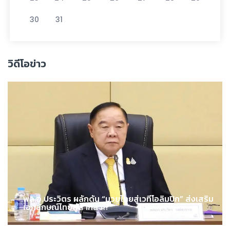
30
31
วิดีโอข่าว
พล.อ.ประวิตร ผลักดัน “มวยไทยสู่เวทีโอลิมปิก” ส่งเสริม
เอกลักษณ์ไทยสู่สากล !!!