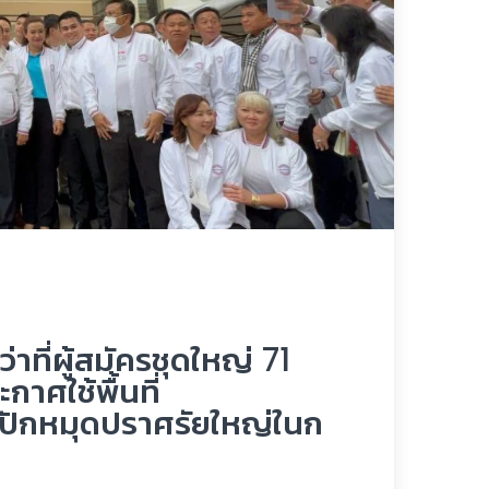
าที่ผู้สมัครชุดใหญ่ 71
กาศใช้พื้นที่
ลปักหมุดปราศรัยใหญ่ในก