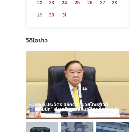
22
23
24
25
26
27
28
29
30
31
วิดีโอข่าว
พล.อ.ประวิตร ผลักดัน “มวยไทยสู่เวที
โอลิมปิก” ส่งเสริมเอกลักษณ์ไทยสู่สากล !!!