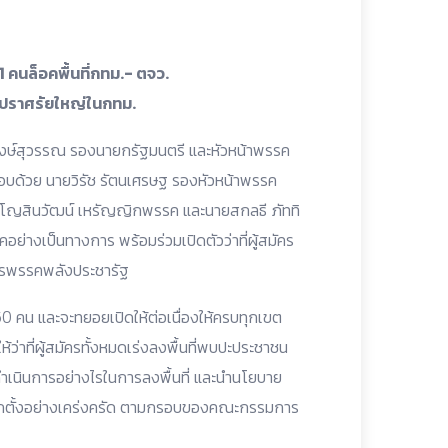
1 คนล็อคพื้นที่กทม.- ตจว.
ุดปราศรัยใหญ่ในกทม.
 วงษ์สุวรรณ รองนายกรัฐมนตรี และหัวหน้าพรรค
อบด้วย นายวิรัช รัตนเศรษฐ รองหัวหน้าพรรค
ิญโญสินวัฒน์ เหรัญญิกพรรค และนายสกลธี ภัททิ
คอย่างเป็นทางการ พร้อมร่วมเปิดตัวว่าที่ผู้สมัคร
ำการพรรคพลังประชารัฐ
350 คน และจะทยอยเปิดให้ต่อเนื่องให้ครบทุกเขต
้ว่าที่ผู้สมัครทั้งหมดเร่งลงพื้นที่พบปะประชาชน
จะดำเนินการอย่างไรในการลงพื้นที่ และนำนโยบาย
อกตั้งอย่างเคร่งครัด ตามกรอบของคณะกรรมการ