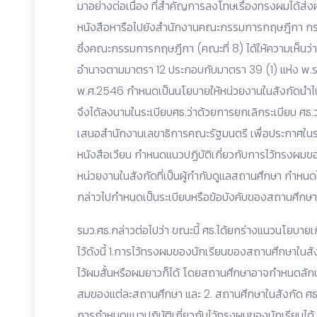
มาอย่างต่อเนื่อง ที่สำคัญการลงโทษเรื่องทรงผมได้ส่ง
หนังสือหารือไปยังสำนักงานคณะกรรมการกฤษฎีกา กรณี
ซึ่งคณะกรรมการกฤษฎีกา (คณะที่ 8) ได้ให้ความเห็นว่า
อำนาจตามมาตรา 12 ประกอบกับมาตรา 39 (1) แห่ง พ.ร
พ.ศ.2546 กำหนดเป็นนโยบายให้หน่วยงานในสังกัดนำไปปฏิบั
จึงได้ลงนามในระเบียบศธ.ว่าด้วยการยกเลิกระเบียบ ศธ
เสนอสำนักงานเลขาธิการคณะรัฐมนตรี เพื่อประกาศในรา
หนังสือเวียน กำหนดแนวปฏิบัติเกี่ยวกับการไว้ทรงผมของ
หน่วยงานในสังกัดที่เป็นผู้กำกับดูแลสถานศึกษา กำหนด
กล่าวไปกำหนดเป็นระเบียบหรือข้อบังคับของสถานศึกษา
รมว.ศธ.กล่าวต่อไปว่า ขณะนี้ ศธ.ได้ยกร่างแนวนโยบา
ไว้ดังนี้ 1.การไว้ทรงผมของนักเรียนของสถานศึกษาในส
ไว้ผมสั้นหรือผมยาวก็ได้ โดยสถานศึกษาอาจกำหนดลั
สมของแต่ละสถานศึกษา และ 2. สถานศึกษาในสังกัด ศ
การกำหนดแนวปฏิบัติเกี่ยวกับไว้ทรงผมของนักเรียนได