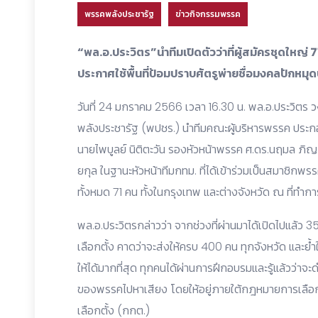
พรรคพลังประชารัฐ
ข่าวกิจกรรมพรรค
“พล.อ.ประวิตร”นำทีมเปิดตัวว่าที่ผู้สมัครชุดใหญ่ 7
ประกาศใช้พื้นที่ป้อมปราบศัตรูพ่ายชื่อมงคลปักหม
วันที่ 24 มกราคม 2566 เวลา 16.30 น. พล.อ.ประวิตร
พลังประชารัฐ (พปชร.) นำทีมคณะผู้บริหารพรรค ประก
นายไพบูลย์ นิติตะวัน รองหัวหน้าพรรค ศ.ดร.นฤมล ภ
ยกุล ในฐานะหัวหน้าทีมกทม. ที่ได้เข้าร่วมเป็นสมาชิกพรร
ทั้งหมด 71 คน ทั้งในกรุงเทพ และต่างจังหวัด ณ ที่ท
พล.อ.ประวิตรกล่าวว่า จากช่วงที่ผ่านมาได้เปิดไปแล้ว 
เลือกตั้ง คาดว่าจะส่งให้ครบ 400 คน ทุกจังหวัด และย้ำให
ให้ได้มากที่สุด ทุกคนได้ผ่านการฝึกอบรมและรู้แล้วว่า
ของพรรคไปหาเสียง โดยให้อยู่ภายใต้กฎหมายการเลื
เลือกตั้ง (กกต.)