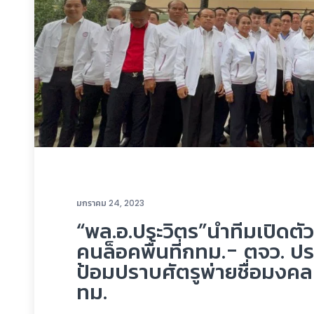
มกราคม 24, 2023
“พล.อ.ประวิตร”นำทีมเปิดตัวว่
คนล็อคพื้นที่กทม.- ตจว. ประ
ป้อมปราบศัตรูพ่ายชื่อมงค
ทม.