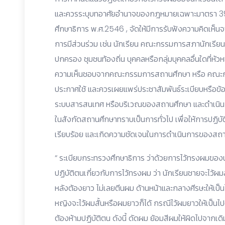
และควรระบุบทอาศัยอำนาจของกฎหมายเฉพาะมาตรา 39 (
ศึกษาธิการ พ.ศ.2546 , จัดให้มีการรับฟังความคิดเห็นจาก
การมีส่วนร่วม เช่น นักเรียน คณะกรรมการสภานักเรียน
ปกครอง ชุมชนท้องถิ่น บุคคลหรือกลุ่มบุคคลอื่นใดที่ห
ความเห็นชอบจากคณะกรรมการสถานศึกษา หรือ คณะกร
ประกาศใช้ และควรเผยแพร่ประชาสัมพันธ์ระเบียบหรือข้อ
ระบบสารสนเทศ หรือบริเวณของสถานศึกษา และดำเนินกา
ในสังกัดสถานศึกษาทราบเป็นการทั่วไป เพื่อให้การปฏิบ
เรียบร้อย และเกิดความชัดเจนในการดำเนินการของสถ
“ ระเบียบกระทรวงศึกษาธิการ ว่าด้วยการไว้ทรงผมของนักเ
ปฏิบัติตนเกี่ยวกับการไว้ทรงผม ว่า นักเรียนชายจะไว้ผม
หลังต้องยาว ไม่เลยตีนผม ด้านหน้าและกลางศีรษะให้เป
หญิงจะไว้ผมสั้นหรือผมยาวก็ได้ กรณีไว้ผมยาวให้เป็นไ
ต้องห้ามปฏิบัติตน ดังนี้ ดัดผม ย้อมสีผมให้ผิดไปจากเด