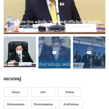
พล.อ.ประวิตร ผลักดัน “มวยไทยสู่เวทีโอลิมปิก” ส่งเสริม
เอกลักษณ์ไทยสู่สากล !!!
หมวดหมู่
News
vdo
กิจกรร
กิจกรรมพรรค
กิจจกรรมพรรค
ข่าวกิจกรรม