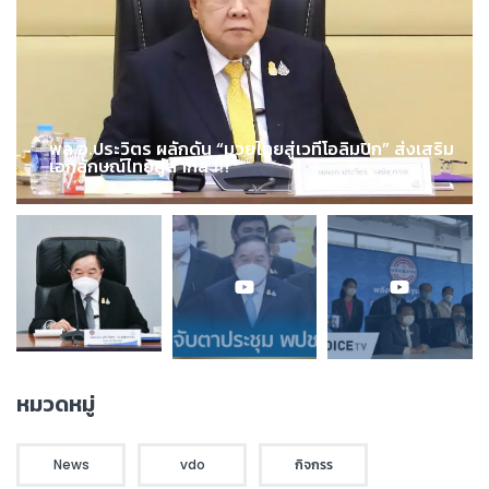
พล.อ.ประวิตร ผลักดัน “มวยไทยสู่เวทีโอลิมปิก” ส่งเสริม
เอกลักษณ์ไทยสู่สากล !!!
หมวดหมู่
News
vdo
กิจกรร