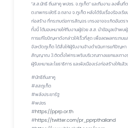
“ส.ส.นัทธี ถิ่นสาคู พปชร. จ.ภูเก็ต” และทีมงาน ลงพื้
ต.เทพกระษัตรี อ.ถลาง จ.ภูเก็ต หลังได้รับเรื่องร้องเ
ก่อสร้าง ที่กระทบต่อการสัญจร เกรงอาจจะเกิดอันตราย
ทั้งนี้ ได้มอบหมายให้ทีมงานผู้ช่วย ส.ส. นำข้อมูลเข้า
การแก้ไขปัญหาดังกล่าวให้เร็วที่สุด เพื่อลดผลกระทบและ
จังหวัดภูเก็ต ได้สั่งให้ผู้รับงานจ้างดำเนินการแก้ปัญหา ด
สัญญาณ 3.ติดตั้งไฟกระพริบบริเวณทางแยกและทางร่วม 4
ผู้รับเหมาและโยธาธิการ และผังเมืองเร่งก่อสร้างให้แล้ว
#นัทธีถิ่นสาคู
#สสภูเก็ต
#พลังประชารัฐ
#พปชร
#
https://pprp.or.th
#
https://twitter.com/pr_pprpthailand