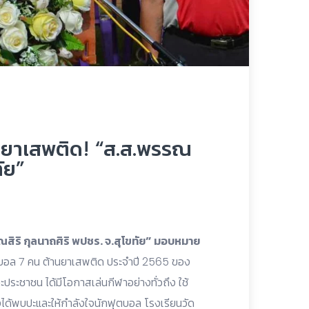
านยาเสพติด! “ส.ส.พรรณ
ัย”
สิริ กุลนาถศิริ พปชร. จ.สุโขทัย” มอบหมาย
ตบอล 7 คน ต้านยาเสพติด ประจำปี 2565 ของ
ะประชาชน ได้มีโอกาสเล่นกีฬาอย่างทั่วถึง ใช้
ังได้พบปะและให้กำลังใจนักฟุตบอล โรงเรียนวัด