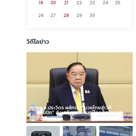
19
20
21
22
23
24
25
26
27
28
29
30
วิดีโอข่าว
พล.อ.ประวิตร ผลักดัน “มวยไทยสู่เวที
โอลิมปิก” ส่งเสริมเอกลักษณ์ไทยสู่สากล !!!