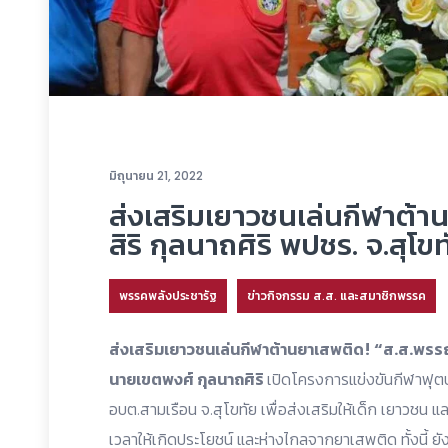
มิถุนายน 21, 2022
ส่งเสริมเยาวชนเล่นกีฬาต้
สิริ กุลนาถศิริ พปชร. จ.สุโขท
พรรคพลังประชารัฐ
ข่าวกิจกรรม ส.ส. และสมาชิกพรรค
ส่งเสริมเยาวชนเล่นกีฬาต้านยาเสพติด! “ส.ส.พรรณ
นายเขตพงศ์ กุลนาถศิริ
เปิดโครงการแข่งขันกีฬาฟุ
อบต.สามเรือน จ.สุโขทัย เพื่อส่งเสริมให้เด็ก เยาวชน แล
เวลาให้เกิดประโยชน์ และห่างไกลจากยาเสพติด ทั้งนี้ ย