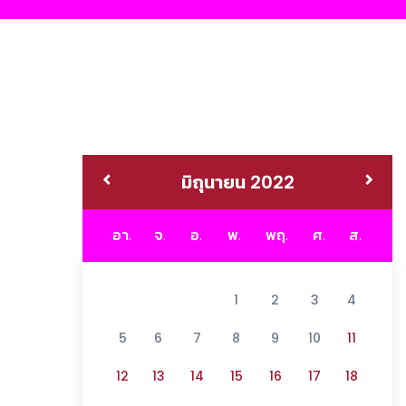
มิถุนายน 2022
อา.
จ.
อ.
พ.
พฤ.
ศ.
ส.
1
2
3
4
5
6
7
8
9
10
11
12
13
14
15
16
17
18