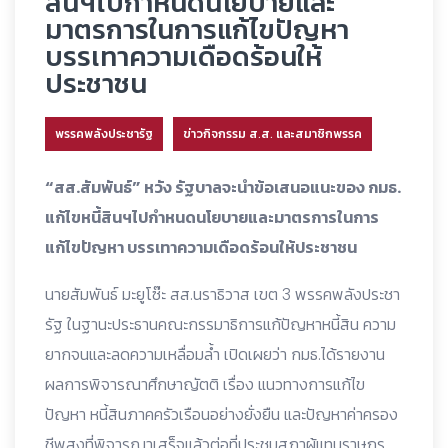
สินฯไปกำหนดนโยบายและ
มาตรการในการแก้ไขปัญหา
บรรเทาความเดือดร้อนให้
ประชาชน
พรรคพลังประชารัฐ
ข่าวกิจกรรม ส.ส. และสมาชิกพรรค
“สส.สัมพันธ์” หวัง รัฐบาลจะนำข้อเสนอแนะของ กมธ.
แก้ไขหนี้สินฯไปกำหนดนโยบายและมาตรการในการ
แก้ไขปัญหา บรรเทาความเดือดร้อนให้ประชาชน
นายสัมพันธ์ มะยูโซ๊ะ สส.นราธิวาส เขต 3 พรรคพลังประชา
รัฐ ในฐานะประธานคณะกรรมาธิการแก้ปัญหาหนี้สิน ความ
ยากจนและลดความเหลื่อมล้ำ เปิดเผยว่า กมธ.ได้รายงาน
ผลการพิจารณาศึกษาญัตติ เรื่อง แนวทางการแก้ไข
ปัญหา หนี้สินภาคครัวเรือนอย่างยั่งยืน และปัญหาค่าครอง
ชีพสูงที่พิจารณาเสร็จแล้วต่อที่ประชุมสภาผู้แทนราษฎร