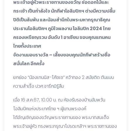
พระเจ้าอยู่หัวพระราชทานของขวัญ ช่อดอกไม้และ
กระเช้า เป็นกำลังใจ นักกีฬาโอลิมปิกฯ ต่างมีความปลื้ม
ปิติเป็นล้นพ้น และน้อมสำนึกในพระมหากรุณาธิคุณ
ประธานโอลิมปิคฯ ภูมิใจผลงาน โอลิมปิก 2024 ไทย
ครองเหรียญรวม อันดับ 1 อาเซียน ขอบคุณแทนคน
ไทยทั้งประเทศ
จัดงานมอบรางวัล – เลี้ยงขอบคุณนักกีฬาสร้างชื่อ
สนั่นโลก อีกครั้ง
ยกย่อง “น้องเทนนิส-โค้ชเช” คว้าทอง 2 สมัยติด ต้นแบบ
ความสำเร็จ ปวศ.จารึกมิรู้ลืม
เมื่อ 16 ส.ค.67, 10.00 น. ณ ห้องรับรองบ้านอัมพวัน
โอลิมปิคแห่งประเทศไทย ฯ ผู้แทนพระองค์
ได้อัญเชิญของขวัญพระราชทานของ พระบาทสมเด็จ
พระเจ้าอยู่หัว ทรงพระกรุณาโปรดเกล้าฯ พระราชทานของ