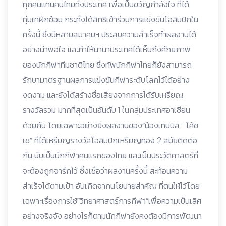
ทุกคนแทนคนไทยทั้งประเทศ เพื่อเป็นขวัญกำลังใจ ที่ได้
ทุ่มเทฝึกซ้อม กระทั่งได้สิทธิเข้าร่วมการแข่งขันโอลิมปิกใน
ครั้งนี้ ซึ่งมีหลายสมาคมฯ ประสบความสำเร็จทำผลงานได้
อย่างน่าพอใจ และทำให้นานาประเทศได้เห็นถึงศักยภาพ
ของนักกีฬาทีมชาติไทย ซึ่งทัพนักกีฬาไทยก็ยังสามารถ
รักษามาตรฐานผลการแข่งขันกีฬาระดับโลกไว้ได้อย่าง
งดงาม และยังได้สร้างชื่อเสียงจากการได้รับเหรียญ
รางวัลรวม มากที่สุดเป็นอันดับ 1 ในกลุ่มประเทศอาเซียน
ด้วยกัน โดยเฉพาะอย่างยิ่งผลงานของ“น้องเทนนิส -โค้ช
เช” ที่ได้เหรียญรางวัลโอลิมปิกเหรียญทอง 2 สมัยติดต่อ
กัน นับเป็นนักกีฬาคนแรกของไทย และเป็นประวัติศาสตร์ที่
จะต้องถูกจารึกไว้ ซึ่งเชื่อว่าผลงานครั้งนี้ สะท้อนความ
สำเร็จได้ตามเป้า อันเกิดจากนโยบายสำคัญ ที่ตนให้ไว้โดย
เฉพาะเรื่องการใช้“วิทยาศาสตร์การกีฬา”เพื่อความเป็นเลิศ
อย่างจริงจัง อย่างไรก็ตามนักกีฬายังคงต้องมีการพัฒนา