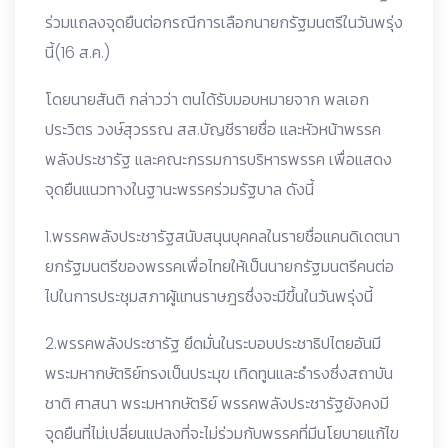
ร่วมแถลงจุดยืนต่อกรณีการเลือกนายกรัฐมนตรีในวันพรุ่ง
นี้(16 ส.ค.)
โดยนายสันติ กล่าวว่า ตนได้รับมอบหมายจาก พลเอก
ประวิตร วงษ์สุวรรณ สส.บัญชีรายชื่อ และหัวหน้าพรรค
พลังประชารัฐ และคณะกรรมการบริหารพรรค เพื่อแสดง
จุดยืนแนวทางในฐานะพรรคร่วมรัฐบาล ดังนี้
1.พรรคพลังประชารัฐสนับสนุนบุคคลในรายชื่อแคนดิเดตนา
ยกรัฐมนตรีของพรรคเพื่อไทยให้เป็นนายกรัฐมนตรีคนต่อ
ไปในการประชุมสภาผู้แทนราษฎรซึ่งจะมีขึ้นในวันพรุ่งนี้
2.พรรคพลังประชารัฐ ยึดมั่นในระบอบประชาธิปไตยอันมี
พระมหากษัตริย์ทรงเป็นประมุข เทิดทูนและธำรงซึ่งสถาบัน
ชาติ ศาสนา พระมหากษัตริย์ พรรคพลังประชารัฐยังคงมี
จุดยืนที่ไม่เปลี่ยนแปลงที่จะไม่ร่วมกับพรรคที่มีนโยบายแก้ไข