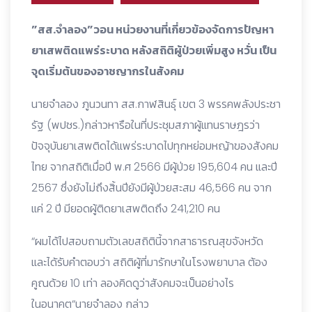
”สส.จำลอง”วอน หน่วยงานที่เกี่ยวข้องจัดการปัญหา
ยาเสพติดแพร่ระบาด หลังสถิติผู้ป่วยเพิ่มสูง หวั่น เป็น
จุดเริ่มต้นของอาชญากรในสังคม
นายจำลอง ภูนวนทา สส.กาฬสินธุ์ เขต 3 พรรคพลังประชา
รัฐ (พปชร.)กล่าวหารือในที่ประชุมสภาผู้แทนราษฎรว่า
ปัจจุบันยาเสพติดได้แพร่ระบาดไปทุกหย่อมหญ้าของสังคม
ไทย จากสถิติเมื่อปี พ.ศ 2566 มีผู้ป่วย 195,604 คน และปี
2567 ซึ่งยังไม่ถึงสิ้นปียังมีผู้ป่วยสะสม 46,566 คน จาก
แค่ 2 ปี มียอดผู้ติดยาเสพติดถึง 241,210 คน
“ผมได้ไปสอบถามตัวเลขสถิตินี้จากสาธารณสุขจังหวัด
และได้รับคำตอบว่า สถิติผู้ที่มารักษาในโรงพยาบาล ต้อง
คูณด้วย 10 เท่า ลองคิดดูว่าสังคมจะเป็นอย่างไร
ในอนาคต“นายจำลอง กล่าว