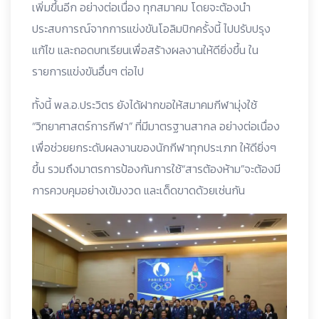
เพิ่มขึ้นอีก อย่างต่อเนื่อง ทุกสมาคม โดยจะต้องนำ
ประสบการณ์จากการแข่งขันโอลิมปิกครั้งนี้ ไปปรับปรุง
แก้ไข และถอดบทเรียนเพื่อสร้างผลงานให้ดียิ่งขึ้น ใน
รายการแข่งขันอื่นๆ ต่อไป
ทั้งนี้ พล.อ.ประวิตร ยังได้ฝากขอให้สมาคมกีฬามุ่งใช้
“วิทยาศาสตร์การกีฬา” ที่มีมาตรฐานสากล อย่างต่อเนื่อง
เพื่อช่วยยกระดับผลงานของนักกีฬาทุกประเภท ให้ดียิ่งๆ
ขึ้น รวมถึงมาตรการป้องกันการใช้“สารต้องห้าม”จะต้องมี
การควบคุมอย่างเข้มงวด และเด็ดขาดด้วยเช่นกัน