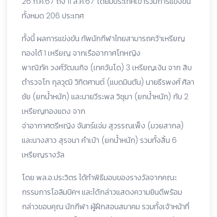
26 ก.ค.67 ถึง 11 ส.ค.67 โดยมีประเทศเข้าร่วมการแข่งขัน
ทั้งหมด 206 ประเทศ
ทั้งนี้ ผลการแข่งขัน ทัพนักกีฬาไทยสามารถคว้าเหรียญ
ทองได้ 1 เหรียญ จากเรืออากาศโทหญิง
พาณิภัค วงศ์วัฒนกิจ (เทควันโด) 3 เหรียญเงิน จาก สิบ
ตำรวจโท กุลวุฒิ วิทิตศานต์ (แบดมินตัน) นายธีรพงศ์ ศิลา
ชัย (ยกน้ำหนัก) และนายวีระพล วิชุมา (ยกน้ำหนัก) กับ 2
เหรียญทองแดง จาก
จ่าอากาศตรีหญิง จันทร์แจ่ม สุวรรณเพ็ง (มวยสากล)
และนางสาว สุรจนา คำเบ้า (ยกน้ำหนัก) รวมทั้งสิ้น 6
เหรียญรางวัล
โดย พล.อ.ประวิตร ได้ทำพิธีมอบของรางวัลจากคณะ
กรรมการโอลิมปิคฯ และได้กล่าวแสดงความยินดีพร้อม
กล่าวขอบคุณ นักกีฬา ผู้ฝึกสอนสมาคม รวมทั้งเจ้าหน้าที่