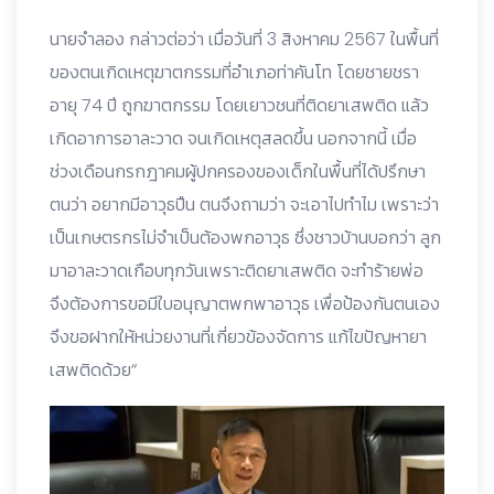
นายจำลอง กล่าวต่อว่า เมื่อวันที่ 3 สิงหาคม 2567 ในพื้นที่
ของตนเกิดเหตุฆาตกรรมที่อำเภอท่าคันโท โดยชายชรา
อายุ 74 ปี ถูกฆาตกรรม โดยเยาวชนที่ติดยาเสพติด แล้ว
เกิดอาการอาละวาด จนเกิดเหตุสลดขึ้น นอกจากนี้ เมื่อ
ช่วงเดือนกรกฎาคมผู้ปกครองของเด็กในพื้นที่ได้ปรึกษา
ตนว่า อยากมีอาวุธปืน ตนจึงถามว่า จะเอาไปทำไม เพราะว่า
เป็นเกษตรกรไม่จำเป็นต้องพกอาวุธ ซึ่งชาวบ้านบอกว่า ลูก
มาอาละวาดเกือบทุกวันเพราะติดยาเสพติด จะทำร้ายพ่อ
จึงต้องการขอมีใบอนุญาตพกพาอาวุธ เพื่อป้องกันตนเอง
จึงขอฝากให้หน่วยงานที่เกี่ยวข้องจัดการ แก้ไขปัญหายา
เสพติดด้วย“