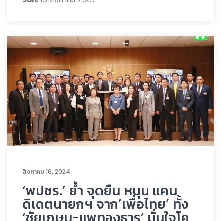
สิงหาคม 16, 2024
‘พปชร.’ ย้ำ จุดยืน หนุน แคน
ดิเดตนายกฯ จาก’เพื่อไทย’ ทั้ง
‘ชัยเกษม-แพทองธาร’ มั่นใจโค