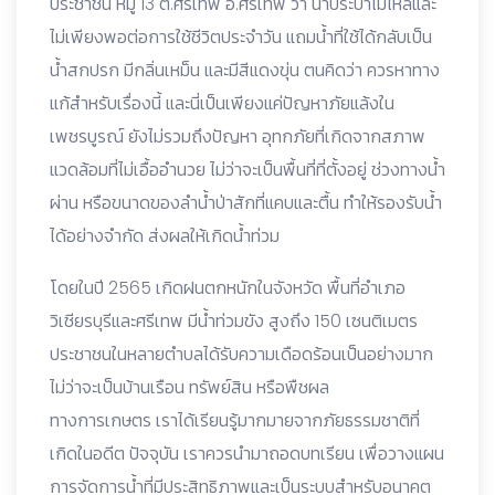
ประชาชน หมู่ 13 ต.ศรีเทพ อ.ศรีเทพ ว่า น้ำประปาไม่ไหลและ
ไม่เพียงพอต่อการใช้ชีวิตประจำวัน แถมน้ำที่ใช้ได้กลับเป็น
น้ำสกปรก มีกลิ่นเหม็น และมีสีแดงขุ่น ตนคิดว่า ควรหาทาง
แก้สำหรับเรื่องนี้ และนี่เป็นเพียงแค่ปัญหาภัยแล้งใน
เพชรบูรณ์ ยังไม่รวมถึงปัญหา อุทกภัยที่เกิดจากสภาพ
แวดล้อมที่ไม่เอื้ออำนวย ไม่ว่าจะเป็นพื้นที่ที่ตั้งอยู่ ช่วงทางน้ำ
ผ่าน หรือขนาดของลำน้ำป่าสักที่แคบและตื้น ทำให้รองรับน้ำ
ได้อย่างจำกัด ส่งผลให้เกิดน้ำท่วม
โดยในปี 2565 เกิดฝนตกหนักในจังหวัด พื้นที่อำเภอ
วิเชียรบุรีและศรีเทพ มีน้ำท่วมขัง สูงถึง 150 เซนติเมตร
ประชาชนในหลายตำบลได้รับความเดือดร้อนเป็นอย่างมาก
ไม่ว่าจะเป็นบ้านเรือน ทรัพย์สิน หรือพืชผล
ทางการเกษตร เราได้เรียนรู้มากมายจากภัยธรรมชาติที่
เกิดในอดีต ปัจจุบัน เราควรนำมาถอดบทเรียน เพื่อวางแผน
การจัดการน้ำที่มีประสิทธิภาพและเป็นระบบสำหรับอนาคต