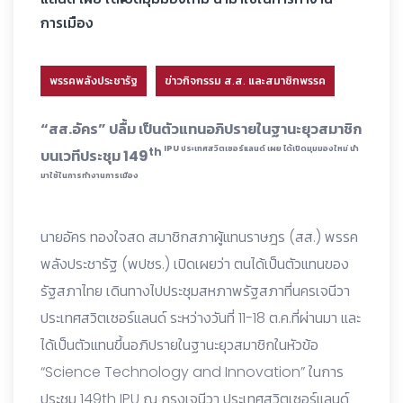
การเมือง
พรรคพลังประชารัฐ
ข่าวกิจกรรม ส.ส. และสมาชิกพรรค
“สส.อัคร” ปลื้ม เป็นตัวแทนอภิปรายในฐานะยุวสมาชิก
IPU ประเทศสวิตเซอร์แลนด์ เผย ได้เปิดมุมมองใหม่ นำ
th
บนเวทีประชุม 149
มาใช้ในการทำงานการเมือง
นายอัคร ทองใจสด สมาชิกสภาผู้แทนราษฎร (สส.) พรรค
พลังประชารัฐ (พปชร.) เปิดเผยว่า ตนได้เป็นตัวแทนของ
รัฐสภาไทย เดินทางไปประชุมสหภาพรัฐสภาที่นครเจนีวา
ประเทศสวิตเซอร์แลนด์ ระหว่างวันที่ 11-18 ต.ค.ที่ผ่านมา และ
ได้เป็นตัวแทนขึ้นอภิปรายในฐานะยุวสมาชิกในหัวข้อ
“Science Technology and Innovation” ในการ
ประชุม 149th IPU ณ กรุงเจนีวา ประเทศสวิตเซอร์แลนด์