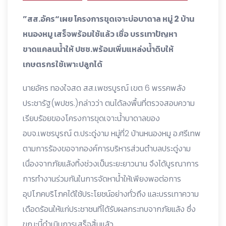
”สส.อัคร“เผย โครงการขุดเจาะบ่อบาดาล หมู่ 2 บ้าน
หนองหมู เสร็จพร้อมใช้แล้ว เชื่อ บรรเทาปัญหา
ขาดแคลนน้ำให้ ปชช.พร้อมเพิ่มแหล่งน้ำดิบให้
เกษตรกรใช้เพาะปลูกได้
นายอัคร ทองใจสด สส.เพชรบูรณ์ เขต 6 พรรคพลัง
ประชารัฐ(พปชร.)กล่าวว่า ตนได้ลงพื้นที่ตรวจสอบความ
เรียบร้อยของโครงการขุดเจาะน้ำบาดาลของ
อบจ.เพชรบูรณ์ ต.ประดู่งาม หมู่ที่2 บ้านหนองหมู อ.ศรีเทพ
ตามการร้องขอจากองค์การบริหารส่วนตำบลประดู่งาม
เนื่องจากภัยแล้งทิ้งช่วงเป็นระยะยาวนาน จึงได้บูรณาการ
การทำงานร่วมกันในการจัดหาน้ำให้เพียงพอต่อการ
อุปโภคบริโภคได้ใช้ประโยชน์อย่างทั่วถึง และบรรเทาความ
เดือดร้อนให้แก่ประชาชนที่ได้รับผลกระทบจากภัยแล้ง ซึ่ง
ขณะนี้ดำเนินการเสร็จสิ้นแล้ว