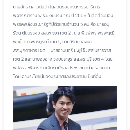
นายอัคร กล่าวต่อว่า ในส่วนของคณะกรรมาธิการ
พิจารณาร่าง พ.ร.บ.งบประมาณ ปี 2568 ในสัดส่วนของ
พรรคพลังประชารัฐที่มีตัวแทนจำนวน 5 คน คือ นายอนุ
รัตน์ ตันบรรจง สส.พะเยา เขต 2 , น.ส.พิมพ์พร พรพฤฒิ
พันธุ์ สส.เพชรบูรณ์ เขต 1 , นายวิริยะ ทองผา
สส.มุกดาหาร เขต 1 , นายอามินทร์ มะยูโซ๊ะ สส.นราธิวาส
เขต 2 และ นายองอาจ วงษ์ประยูร สส.สระบุรี เขต 4 โดย
พปชร.จะพิจารณาเงินภาษีของประชาชนอย่างรอบคอบ
โดยเอาประโยชน์ของประเทศและประชาชนเป็นที่ตั้ง