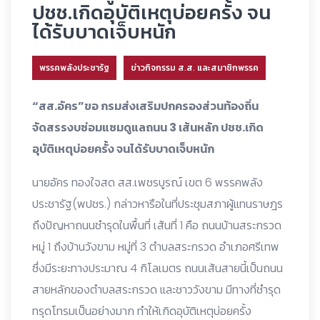
ปชช.เกิดอุบัติเหตุบ่อยครั้ง จน
ได้รับบาดเจ็บหนัก
พรรคพลังประชารัฐ
ข่าวกิจกรรม ส.ส. และสมาชิกพรรค
“สส.อัคร”ขอ กรมส่งเสริมปกครองส่วนท้องถิ่น
จัดสรรงบซ่อมแซมดูแลถนน 3 เส้นหลัก ปชช.เกิด
อุบัติเหตุบ่อยครั้ง จนได้รับบาดเจ็บหนัก
นายอัคร ทองใจสด สส.เพชรบูรณ์ เขต 6 พรรคพลัง
ประชารัฐ(พปชร.) กล่าวหารือในที่ประชุมสภาผู้แทนราษฎร
ถึงปัญหาถนนชำรุดในพื้นที่ เส้นที่ 1 คือ ถนนบ้านสระกรวด
หมู่ 1 ถึงบ้านวังขาม หมู่ที่ 3 ตำบล
สระกรวด อำเภอศรีเทพ
ซึ่งมีระยะทางประมาณ 4 กิโลเมตร ถนนเส้นสายนี้เป็นถนน
สายหลักของตำบลสระกรวด และชาววังขาม มีทางที่ชำรุด
ทรุดโทรมเป็นอย่างมาก ทำให้เกิดอุบัติเหตุบ่อยครั้ง