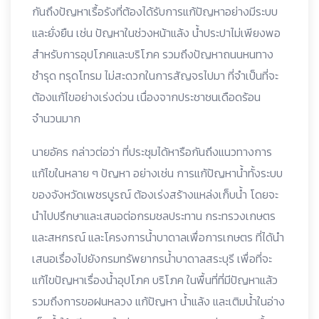
กันถึงปัญหาเรื้อรังที่ต้องได้รับการแก้ปัญหาอย่างมีระบบ
และยั่งยืน เช่น ปัญหาในช่วงหน้าแล้ง น้ำประปาไม่เพียงพอ
สำหรับการอุปโภคและบริโภค รวมถึงปัญหาถนนหนทาง
ชำรุด ทรุดโทรม ไม่สะดวกในการสัญจรไปมา ที่จำเป็นที่จะ
ต้องแก้ไขอย่างเร่งด่วน เนื่องจากประชาชนเดือดร้อน
จำนวนมาก
นายอัคร กล่าวต่อว่า ที่ประชุมได้หารือกันถึงแนวทางการ
แก้ไขในหลาย ๆ ปัญหา อย่างเช่น การแก้ปัญหาน้ำทั้งระบบ
ของจังหวัดเพชรบูรณ์ ต้องเร่งสร้างแหล่งเก็บน้ำ โดยจะ
นำไปปรึกษาและเสนอต่อกรมชลประทาน กระทรวงเกษตร
และสหกรณ์ และโครงการน้ำบาดาลเพื่อการเกษตร ที่ได้นำ
เสนอเรื่องไปยังกรมทรัพยากรน้ำบาดาลสระบุรี เพื่อที่จะ
แก้ไขปัญหาเรื่องน้ำอุปโภค บริโภค ในพื้นที่ที่มีปัญหาแล้ว
รวมถึงการขอฝนหลวง แก้ปัญหา น้ำแล้ง และเติมน้ำในอ่าง