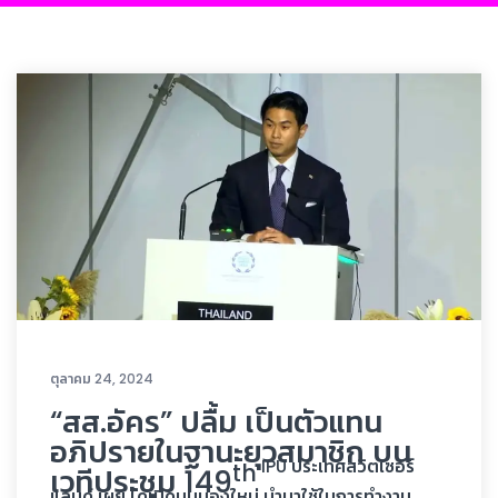
ตุลาคม 24, 2024
“สส.อัคร” ปลื้ม เป็นตัวแทน
อภิปรายในฐานะยุวสมาชิก บน
IPU ประเทศสวิตเซอร์
th
เวทีประชุม 149
แลนด์ เผย ได้เปิดมุมมองใหม่ นำมาใช้ในการทำงาน