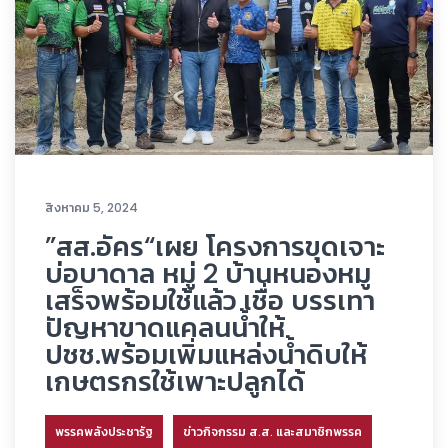
สิงหาคม 5, 2024
”สส.อัคร“เผย โครงการขุดเจาะ
บ่อบาดาล หมู่ 2 บ้านหนองหมู
เสร็จพร้อมใช้แล้ว เชื่อ บรรเทา
ปัญหาขาดแคลนน้ำให้
ปชช.พร้อมเพิ่มแหล่งน้ำดิบให้
เกษตรกรใช้เพาะปลูกได้
พรรคพลังประชารัฐ
ข่าวกิจกรรม ส.ส. และสมาชิกพรรค