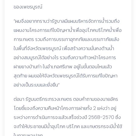
ของเพชรบูรณ์
”ผมจึงอยากทราบว่ารัฐบาลมีแผนบริหารจัดการน้ำรวมถึง
แผนงานโครงการแก้ไขปัญหาน้ำเพื่ออุปโภคบริโภคน้ำเพื่อ
การเกษตร รวมถึงการบรรเทาอุทกภัยและบรรเทาภัยแล้ง
ในพื้นที่จังหวัดเพชรบูรณ์ เพื่อสร้างความมั่นคงด้านน้ำ
อย่างสมบูรณ์ได้อย่างไร รวมถึงความก้าวหน้าโครงการ
ฝายยางบ้านท่า ในอำเภอศรีเทพ อยู่ในขั้นตอนไหนแล้ว
สุดท้าย ผมขอให้จังหวัดเพชรบูรณ์ได้รับการแก้ไขปัญหา
อย่างเป็นระบบและยั่งยืน“
ต่อมา รัฐมนตรีกระทรวงเกษตร ตอบคำถามของนายอัคร
โดยชี้แจงถึงความคืบหน้าโครงการฝายทั้ง 2 แห่งว่า อยู่
ระหว่างการดำเนินการจะแล้วเสร็จช่วงปี 2568-2570 ซึ่ง
จะทำให้ประชาชนมีน้ำอุปโภค บริโภค และเกษตรกรจะมีน้ำใช้
ในการเพาะปลูก