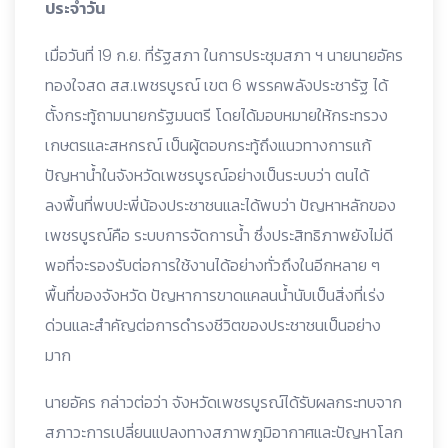
ประจำวัน
เมื่อวันที่ 19 ก.ย. ที่รัฐสภา ในการประชุมสภา ฯ นายนายอัคร
ทองใจสด สส.เพชรบูรณ์ เขต 6 พรรคพลังประชารัฐ ได้
ตั้งกระทู้ถามนายกรัฐมนตรี โดยได้มอบหมายให้กระทรวง
เกษตรและสหกรณ์ เป็นผู้ตอบกระทู้ถึงแนวทางการแก้
ปัญหาน้ำในจังหวัดเพชรบูรณ์อย่างเป็นระบบว่า ตนได้
ลงพื้นที่พบปะพี่น้องประชาชนและได้พบว่า ปัญหาหลักของ
เพชรบูรณ์คือ ระบบการจัดการน้ำ ซึ่งประสิทธิภาพยังไม่ดี
พอที่จะรองรับต่อการใช้งานได้อย่างทั่วถึงในอีกหลาย ๆ
พื้นที่ของจังหวัด ปัญหาการขาดแคลนน้ำนับเป็นสิ่งที่เร่ง
ด่วนและสำคัญต่อการดำรงชีวิตของประชาชนเป็นอย่าง
มาก
นายอัคร กล่าวต่อว่า จังหวัดเพชรบูรณ์ได้รับผลกระทบจาก
สภาวะการเปลี่ยนแปลงทางสภาพภูมิอากาศและปัญหาโลก