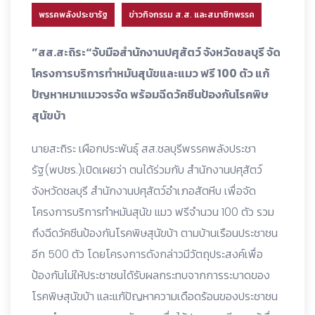
พรรคพลังประชารัฐ
ข่าวกิจกรรม ส.ส. และสมาชิกพรรค
”สส.สะถิระ“จับมือสำนักงานปศุสัตว์ จังหวัดชลบุรี จัด
โครงการบริการทำหมันสุนัขและแมว ฟรี 100 ตัว แก้
ปัญหาหมาแมวจรจัด พร้อมฉีดวัคซีนป้องกันโรคพิษ
สุนัขบ้า
นายสะถิระ เผือกประพันธุ์ สส.ชลบุรีพรรคพลังประชา
รัฐ(พปชร.)เปิดเผยว่า ตนได้ร่วมกับ สำนักงานปศุสัตว์
จังหวัดชลบุรี สำนักงานปศุสัตว์อำเภอสัตหีบ เพื่อจัด
โครงการบริการทำหมันสุนัข แมว ฟรีจำนวน 100 ตัว รวม
ถึงฉีดวัคซีนป้องกันโรคพิษสุนัขบ้า ตามบ้านเรือนประชาชน
อีก 500 ตัว โดยโครงการดังกล่าวมีวัตถุประสงค์เพื่อ
ป้องกันไม่ให้ประชาชนได้รับผลกระทบจากการระบาดของ
โรคพิษสุนัขบ้า และแก้ปัญหาความเดือดร้อนของประชาชน