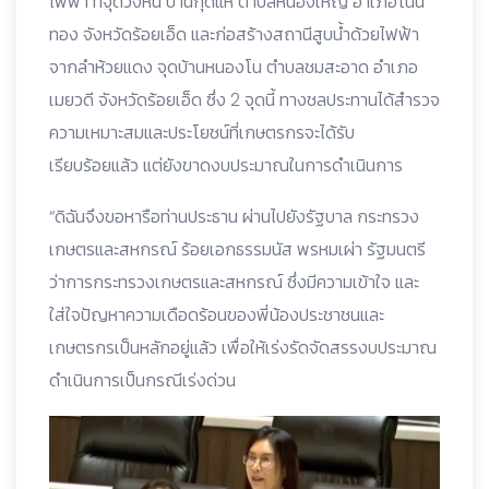
ไฟฟ้า ที่จุดวังหิน บ้านกุดแห่ ตำบลหนองใหญ่ อำเภอโนน
ทอง จังหวัดร้อยเอ็ด และก่อสร้างสถานีสูบน้ำด้วยไฟฟ้า
จากลำห้วยแดง จุดบ้านหนองโน ตำบลชมสะอาด อำเภอ
เมยวดี จังหวัดร้อยเอ็ด ซึ่ง 2 จุดนี้ ทางชลประทานได้สำรวจ
ความเหมาะสมและประโยชน์ที่เกษตรกรจะได้รับ
เรียบร้อยแล้ว แต่ยังขาดงบประมาณในการดำเนินการ
“ดิฉันจึงขอหารือท่านประธาน ผ่านไปยังรัฐบาล กระทรวง
เกษตรและสหกรณ์ ร้อยเอกธรรมนัส พรหมเผ่า รัฐมนตรี
ว่าการกระทรวงเกษตรและสหกรณ์ ซึ่งมีความเข้าใจ และ
ใส่ใจปัญหาความเดือดร้อนของพี่น้องประชาชนและ
เกษตรกรเป็นหลักอยู่แล้ว เพื่อให้เร่งรัดจัดสรรงบประมาณ
ดำเนินการเป็นกรณีเร่งด่วน