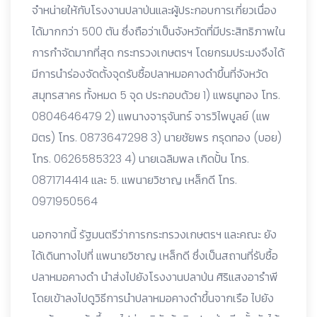
จำหน่ายให้กับโรงงานปลาป่นและผู้ประกอบการเกี่ยวเนื่อง
ได้มากกว่า 500 ตัน ซึ่งถือว่าเป็นจังหวัดที่มีประสิทธิภาพใน
การกำจัดมากที่สุด กระทรวงเกษตรฯ โดยกรมประมงจึงได้
มีการนำร่องจัดตั้งจุดรับซื้อปลาหมอคางดำขึ้นที่จังหวัด
สมุทรสาคร ทั้งหมด 5 จุด ประกอบด้วย 1) แพธนูทอง โทร.
0804646479 2) แพนางจารุจันทร์ จารวิไพบูลย์ (แพ
มิตร) โทร. 0873647298 3) นายชัยพร กรุดทอง (บอย)
โทร. 0626585323 4) นายเฉลิมพล เกิดปั้น โทร.
0871714414 และ 5. แพนายวิชาญ เหล็กดี โทร.
0971950564
นอกจากนี้ รัฐมนตรีว่าการกระทรวงเกษตรฯ และคณะ ยัง
ได้เดินทางไปที่ แพนายวิชาญ เหล็กดี ซึ่งเป็นสถานที่รับซื้อ
ปลาหมอคางดำ นำส่งไปยังโรงงานปลาป่น ศิริแสงอารำพี
โดยเข้าลงไปดูวิธีการนำปลาหมอคางดำขึ้นจากเรือ ไปยัง