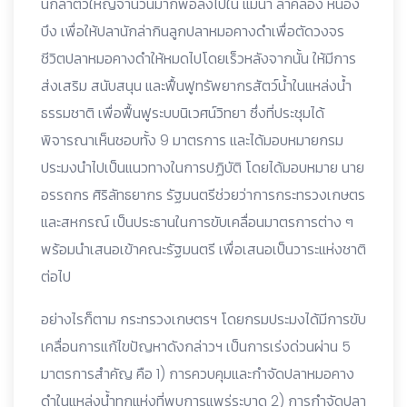
นักล่าตัวใหญ่จำนวนมากพอลงไปใน แม่น้ำ ลำคลอง หนอง
บึง เพื่อให้ปลานักล่ากินลูกปลาหมอคางดำเพื่อตัดวงจร
ชีวิตปลาหมอคางดำให้หมดไปโดยเร็วหลังจากนั้น ให้มีการ
ส่งเสริม สนับสนุน และฟื้นฟูทรัพยากรสัตว์น้ำในแหล่งน้ำ
ธรรมชาติ เพื่อฟื้นฟูระบบนิเวศน์วิทยา ซึ่งที่ประชุมได้
พิจารณาเห็นชอบทั้ง 9 มาตรการ และได้มอบหมายกรม
ประมงนำไปเป็นแนวทางในการปฏิบัติ โดยได้มอบหมาย นาย
อรรถกร ศิริลัทธยากร รัฐมนตรีช่วยว่าการกระทรวงเกษตร
และสหกรณ์ เป็นประธานในการขับเคลื่อนมาตรการต่าง ๆ
พร้อมนำเสนอเข้าคณะรัฐมนตรี เพื่อเสนอเป็นวาระแห่งชาติ
ต่อไป
อย่างไรก็ตาม กระทรวงเกษตรฯ โดยกรมประมงได้มีการขับ
เคลื่อนการแก้ไขปัญหาดังกล่าวฯ เป็นการเร่งด่วนผ่าน 5
มาตรการสำคัญ คือ 1) การควบคุมและกำจัดปลาหมอคาง
ดำในแหล่งน้ำทุกแห่งที่พบการแพร่ระบาด 2) การกำจัดปลา