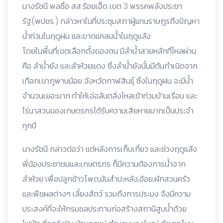
นางรัชนี พลซื่อ สส.ร้อยเอ็ด เขต 3 พรรคพลังประชา
รัฐ(พปชร.) กล่าวหาในที่ประชุมสภาผู้แทนราษฎรถึงปัญหา
น้ำท่วมในฤดูฝน และขาดแคลนน้ำในฤดูแล้ง
โดยในพื้นที่เขตเลือกตั้งของตน มีลำน้ำสายหลักที่ไหลผ่าน
คือ ลำน้ำยัง และลำห้วยแดง ซึ่งลำน้ำยังนั้นมีต้นกำเนิดจาก
เทือกเขาภูพานน้อย จังหวัดกาฬสินธุ์ ซึ่งในฤดูฝน จะมีน้ำ
จำนวนเยอะมาก ทำให้เอ่อล้นตลิ่งไหลเข้าท่วมบ้านเรือน และ
ไร่นาสวนของเกษตรกรได้รับความเสียหายมากเป็นประจำ
ทุกปี
นางรัชนี กล่าวต่อว่า แต่หลังการเก็บเกี่ยว และช่วงฤดูแล้ง
พี่น้องประชาชนและเกษตรกร ก็มีความต้องการน้ำจาก
ลำห้วย เพื่อปลูกข้าวโพด,มันสำปะหลัง,อ้อย,ผักสวนครัว
และพืชผลต่างๆ เลี้ยงสัตว์ รวมถึงการประมง จึงมีความ
ประสงค์ที่จะให้กรมชลประทานก่อสร้างสถานีสูบน้ำด้วย