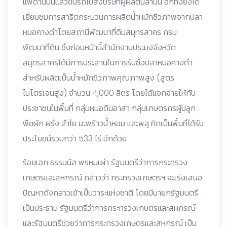
แพด้านบนแล้วขึ้นรถไปส่งบริษัทผู้ผลิตปลาป่น อีกทั้งยังได้
เยี่ยมชมการสาธิตกระบวนการผลิตน้ำหมักชีวภาพจากปลา
หมอคางดำโดยสถานีพัฒนาที่ดินสมุทรสาคร กรม
พัฒนาที่ดิน ซึ่งก่อนหน้านี้สำนักงานประมงจังหวัด
สมุทรสาครได้มีการประสานในการรับซื้อปลาหมอคางดำ
สำหรับผลิตเป็นน้ำหมักชีวภาพคุณภาพสูง (สูตร
ไนโตรเจนสูง) จำนวน 4,000 ลิตร โดยได้แจกจ่ายให้กับ
ประชาชนในพื้นที่ กลุ่มหมอดินอาสา กลุ่มเกษตรกรผู้ปลูก
พืชผัก ฝรั่ง ลำไย มะพร้าวน้ำหอม และพลู คิดเป็นพื้นที่ได้รับ
ประโยชน์รวมกว่า 533 ไร่ อีกด้วย
ร้อยเอก ธรรมนัส พรหมเผ่า รัฐมนตรีว่าการกระทรวง
เกษตรและสหกรณ์ กล่าวว่า กระทรวงเกษตรฯ จะเร่งเสนอ
ปัญหาดังกล่าวเข้าเป็นวาระแห่งชาติ โดยมีนายกรัฐมนตรี
เป็นประธาน รัฐมนตรีว่าการกระทรวงเกษตรและสหกรณ์
และรัฐมนตรีช่วยว่าการกระทรวงเกษตรและสหกรณ์ เป็น