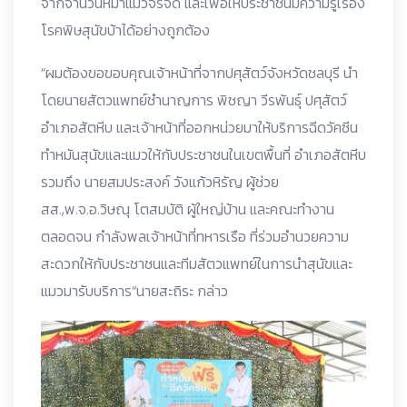
จากจำนวนหมาแมวจรจัด และเพื่อให้ประชาชนมีความรู้เรื่อง
โรคพิษสุนัขบ้าได้อย่างถูกต้อง
“ผมต้องขอขอบคุณเจ้าหน้าที่จากปศุสัตว์จังหวัดชลบุรี นำ
โดยนายสัตวแพทย์ชำนาญการ พิชญา วีรพันธุ์ ปศุสัตว์
อำเภอสัตหีบ และเจ้าหน้าที่ออกหน่วยมาให้บริการฉีดวัคซีน
ทำหมันสุนัขและแมวให้กับประชาชนในเขตพื้นที่ อำเภอสัตหีบ
รวมถึง นายสมประสงค์ วังแก้วหิรัญ ผู้ช่วย
สส.,พ.จ.อ.วิษณุ โตสมบัติ ผู้ใหญ่บ้าน และคณะทำงาน
ตลอดจน กำลังพลเจ้าหน้าที่ทหารเรือ ที่ร่วมอำนวยความ
สะดวกให้กับประชาชนและทีมสัตวแพทย์ในการนำสุนัขและ
แมวมารับบริการ“นายสะถิระ กล่าว