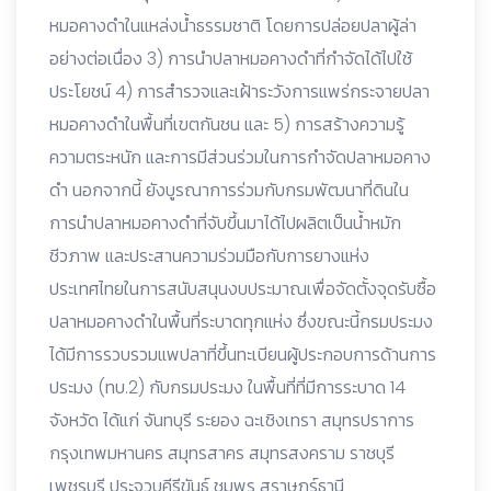
หมอคางดำในแหล่งน้ำธรรมชาติ โดยการปล่อยปลาผู้ล่า
อย่างต่อเนื่อง 3) การนำปลาหมอคางดำที่กำจัดได้ไปใช้
ประโยชน์ 4) การสำรวจและเฝ้าระวังการแพร่กระจายปลา
หมอคางดำในพื้นที่เขตกันชน และ 5) การสร้างความรู้
ความตระหนัก และการมีส่วนร่วมในการกำจัดปลาหมอคาง
ดำ นอกจากนี้ ยังบูรณาการร่วมกับกรมพัฒนาที่ดินใน
การนำปลาหมอคางดำที่จับขึ้นมาได้ไปผลิตเป็นน้ำหมัก
ชีวภาพ และประสานความร่วมมือกับการยางแห่ง
ประเทศไทยในการสนับสนุนงบประมาณเพื่อจัดตั้งจุดรับซื้อ
ปลาหมอคางดำในพื้นที่ระบาดทุกแห่ง ซึ่งขณะนี้กรมประมง
ได้มีการรวบรวมแพปลาที่ขึ้นทะเบียนผู้ประกอบการด้านการ
ประมง (ทบ.2) กับกรมประมง ในพื้นที่ที่มีการระบาด 14
จังหวัด ได้แก่ จันทบุรี ระยอง ฉะเชิงเทรา สมุทรปราการ
กรุงเทพมหานคร สมุทรสาคร สมุทรสงคราม ราชบุรี
เพชรบุรี ประจวบคีรีขันธ์ ชุมพร สุราษฎร์ธานี