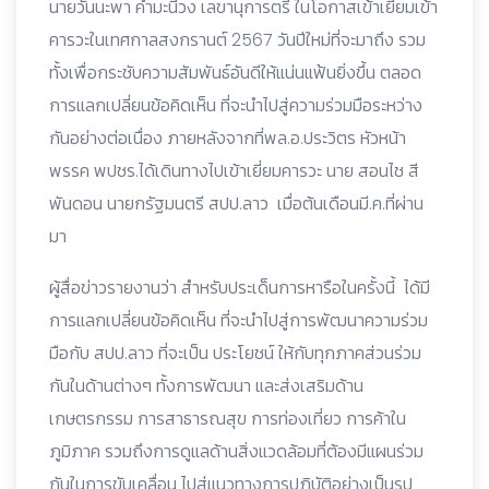
นายวันนะพา คำมะนีวง เลขานุการตรี ในโอกาสเข้าเยี่ยมเข้า
คารวะในเทศกาลสงกรานต์ 2567 วันปีใหม่ที่จะมาถึง รวม
ทั้งเพื่อกระชับความสัมพันธ์อันดีให้แน่นแฟ้นยิ่งขึ้น ตลอด
การแลกเปลี่ยนข้อคิดเห็น ที่จะนำไปสู่ความร่วมมือระหว่าง
กันอย่างต่อเนื่อง ภายหลังจากที่พล.อ.ประวิตร หัวหน้า
พรรค พปชร.ได้เดินทางไปเข้าเยี่ยมคารวะ นาย สอนไช สี
พันดอน นายกรัฐมนตรี สปป.ลาว เมื่อต้นเดือนมี.ค.ที่ผ่าน
มา
ผู้สื่อข่าวรายงานว่า สำหรับประเด็นการหารือในครั้งนี้ ได้มี
การแลกเปลี่ยนข้อคิดเห็น ที่จะนำไปสู่การพัฒนาความร่วม
มือกับ สปป.ลาว ที่จะเป็น ประโยชน์ ให้กับทุกภาคส่วนร่วม
กันในด้านต่างๆ ทั้งการพัฒนา และส่งเสริมด้าน
เกษตรกรรม การสาธารณสุข การท่องเที่ยว การค้าใน
ภูมิภาค รวมถึงการดูแลด้านสิ่งแวดล้อมที่ต้องมีแผนร่วม
กันในการขับเคลื่อน ไปสู่แนวทางการปฏิบัติอย่างเป็นรูป