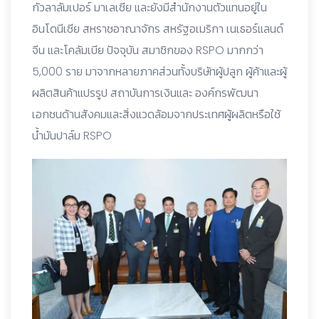
กัวลาลัมเปอร์ มาเลเซีย และยังมีสำนักงานตัวแทนอยู่ใน
อินโดนีเซีย สหราชอาณาจักร สหรัฐอเมริกา เนเธอร์แลนด์
จีน และโคลัมเบีย ปัจจุบัน สมาชิกของ RSPO มากกว่า
5,000 ราย มาจากหลายภาคส่วนทั้งบริษัทผู้ปลูก ผู้ค้าและผู้
ผลิตสินค้าแปรรูป สถาบันการเงินและ องค์กรพัฒนา
เอกชนด้านสังคมและสิ่งแวดล้อมจากประเทศผู้ผลิตหรือใช้
น้ำมันปาล์ม RSPO