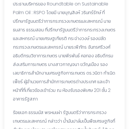
ประธานบริหารของ Roundtable on Sustainable
Palm Oil : RSPO โดยมี นายบุญสิงห์ วรินทร์รักษ์ ที่
ปรึกษารัฐมนตรีว่าการกระทรวงเกษตรและสหกรณ์ นาย
ธนสาร ธรรมสอน ที่ปรึกษารัฐมนตรีว่าการกระทรวงเกษตร
และสหกรณ์ นายเศรษฐเกียรติ กระจ่างวงษ์ รองปลัด
กระทรวงเกษตรและสหกรณ์ นายระพีภัทร จันทรศรีวงศ์
อธิบดีกรมวิชาการเกษตร นายพีรพันธ์ คอทอง อธิบดีกรม
ส่งเสริมการเกษตร นางสาวกาญจนา ขวัญเมือง รอง
เลขาธิการสำนักงานเศรษฐกิจการเกษตร ดร.วนิดา กำเนิด
เพ็ชร์ ผู้อำนวยการสำนักการเกษตรต่างประเทศ และเจ้า
หน้าที่ที่เกี่ยวข้องเข้าร่วม ณ ห้องรับรองพิเศษ 201 ชั้น 2
อาคารรัฐสภา
ร้อยเอก ธรรมนัส พรหมเผ่า รัฐมนตรีว่าการกระทรวง
เกษตรและสหกรณ์ กล่าวว่า น้ำมันปาล์มเป็นพืชเศรษฐกิจที่