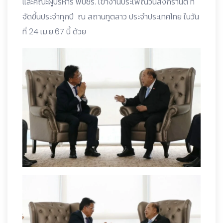
และคณะผู้บริหาร พปชร. เข้างานประเพณีวันสงกรานต์ ที่
จัดขึ้นประจำทุกปี ณ สถานทูตลาว ประจำประเทศไทย ในวัน
ที่ 24 เม.ย.67 นี้ ด้วย