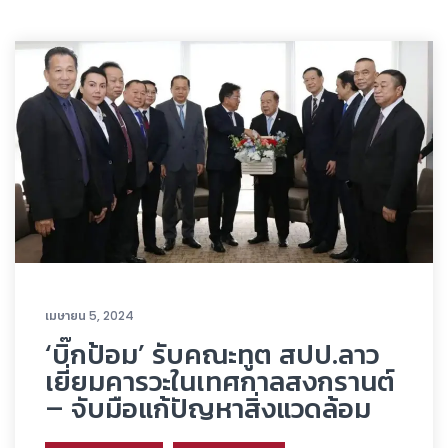
เมษายน 5, 2024
‘บิ๊กป้อม’ รับคณะทูต สปป.ลาว
เยี่ยมคารวะในเทศกาลสงกรานต์
– จับมือแก้ปัญหาสิ่งแวดล้อม