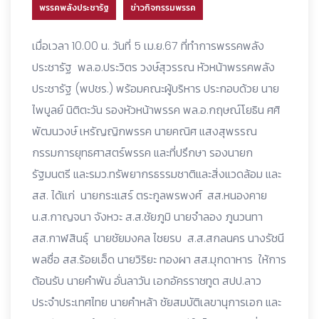
พรรคพลังประชารัฐ
ข่าวกิจกรรมพรรค
เมื่อเวลา 10.00 น. วันที่ 5 เม.ย.67 ที่ทำการพรรคพลัง
ประชารัฐ พล.อ.ประวิตร วงษ์สุวรรณ หัวหน้าพรรคพลัง
ประชารัฐ (พปชร.) พร้อมคณะผู้บริหาร ประกอบด้วย นาย
ไพบูลย์ นิติตะวัน รองหัวหน้าพรรค พล.อ.กฤษณ์โยธิน ศศิ
พัฒนวงษ์ เหรัญญิกพรรค นายคณิศ แสงสุพรรณ
กรรมการยุทธศาสตร์พรรค และที่ปรึกษา รองนายก
รัฐมนตรี และรมว.ทรัพยากรธรรมชาติและสิ่งแวดล้อม และ
สส. ได้แก่ นายกระแสร์ ตระกูลพรพงศ์ สส.หนองคาย
น.ส.กาญจนา จังหวะ ส.ส.ชัยภูมิ นายจำลอง ภูนวนทา
สส.กาฬสินธุ์ นายชัยมงคล ไชยรบ ส.ส.สกลนคร นางรัชนี
พลซื่อ สส.ร้อยเอ็ด นายวิริยะ ทองผา สส.มุกดาหาร ให้การ
ต้อนรับ นายคำพัน อั่นลาวัน เอกอัครราชทูต สปป.ลาว
ประจำประเทศไทย นายคำหล้า ชัยสมบัติเลขานุการเอก และ