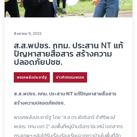
สิงหาคม 9, 2022
ส.ส.พปชร. กทม. ประสาน NT แก้
ปัญหาสายสื่อสาร สร้างความ
ปลอดภัยปชช.
พรรคพลังประชารัฐ
ข่าวกิจกรรมพรรค
ส.ส.พปชร. กทม. ประสาน NT แก้ปัญหาสายสื่อสาร
สร้างความปลอดภัยปชช.
พรรคพลังประชารัฐ โดย “ส.ส.ดร.พัชรินทร์ ซำศิริพงษ์
พปชร. กทม.เขต 2” ลงพื้นที่หมู่บ้านจันทรานิเวศน์ เขตสาทร
กรุงเทพฯ หลังได้รับเรื่องร้องเรียนจากชาวบ้านในพื้นที่จัด