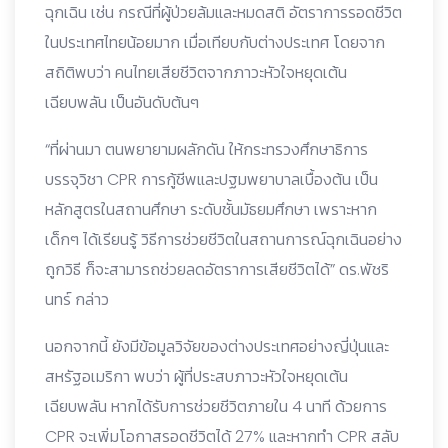
ฉุกเฉิน เช่น กรณีที่ผู้ป่วยล้มและหมดสติ อัตราการรอดชีวิต
ในประเทศไทยน้อยมาก เมื่อเทียบกับต่างประเทศ โดยจาก
สถิติพบว่า คนไทยเสียชีวิตจากภาวะหัวใจหยุดเต้น
เฉียบพลัน เป็นอันดับต้นๆ
“ที่ผ่านมา ตนพยายามผลักดัน ให้กระทรวงศึกษาธิการ
บรรจุวิชา CPR การกู้ชีพและปฐมพยาบาลเบื้องต้น เป็น
หลักสูตรในสถานศึกษา ระดับชั้นมัธยมศึกษา เพราะหาก
เด็กๆ ได้เรียนรู้ วิธีการช่วยชีวิตในสถานการณ์ฉุกเฉินอย่าง
ถูกวิธี ก็จะสามารถช่วยลดอัตราการเสียชีวิตได้” ดร.พัชริ
นทร์ กล่าว
นอกจากนี้ ยังมีข้อมูลวิจัยของต่างประเทศอย่างญี่ปุ่นและ
สหรัฐอเมริกา พบว่า ผู้ที่ประสบภาวะหัวใจหยุดเต้น
เฉียบพลัน หากได้รับการช่วยชีวิตภายใน 4 นาที ด้วยการ
CPR จะเพิ่มโอกาสรอดชีวิตได้ 27% และหากทำ CPR สลับ