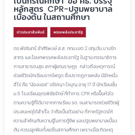
เป็นกรณีศึกษา ขอ ศธ. บรรจุ
หลักสูตร CPR-ปฐมพยาบาล
เบื้องต้น ในสถานศึกษา
ข่าวประชาสัมพันธ์
พรรคพลังประชารัฐ
ดร.พัชรินทร์ ซำศิริพงษ์ ส.ส. กทม.เขต 2 ปทุมวัน บางรัก
สาทร และโฆษกพรรคพลังประชารัฐ ในฐานะกรรมาธิการ
การสาธารณสุข สภาผู้แทนราษฎร กล่าวถึงเหตุการณ์
ช่วยชีวิตนักเรียนจากไฟดูด ซึ่งปรากฎภายหลัง มีอีกหนึ่ง
ฮีโร่ คือ “น้องบอส” ปรัชญา ใจบุญ อายุ 17 ปี นักเรียนชั้น
ม.5 โรงเรียนอุดรพิชัยรักษ์ ที่ทำการ CPR หรือปั๊มหัวใจ
ตามความรู้ที่ได้มาจากการเรียน รด. จนสามารถช่วยชีวิตผู้
ประสบเหตุได้สำเร็จ ว่าถือเป็นตัวอย่าง ที่ภาครัฐควรให้
ความสำคัญกับความรู้ในการกู้ชีพ และปฐมพยาบาลเบื้อง
ต้น ควรปลูกฝังตั้งแต่ในสถานศึกษา เพราะเมื่อเกิดเหตุ