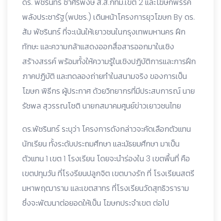
ดร. พัชรินทร์ ซำศิริพงษ์ ส.ส.กทม.เขต 2 และโฆษกพรรค
พลังประชารัฐ(พปชร.) เดินหน้าโครงการ
ยุวโฆษก By ดร.
ส้ม พัชรินทร์ ที่จะเน้นให้เยาวชนในกรุงเทพมหานคร ฝึก
ทักษะ และความกล้าแสดงออกสื่อสารออกมาในเชิง
สร้างสรรค์ พร้อมทั้งให้ความรู้ในเชิงปฎิบัติการและการฝึก
ภาคปฏิบัติ และทดลองถ่ายทำในสนามจริง ของการเป็น
โฆษก พิธีกร ผู้ประกาศ ด้วยวิทยากรที่มีประสบการณ์ นาย
รัชพล สุวรรณโชติ นายกสมาคมศูนย์ข่าวเยาวชนไทย
ดร.พัชรินทร์ ระบุว่า โครงการดังกล่าวจะคัดเลือกตัวแทน
นักเรียน ทั้งระดับประถมศึกษา และมัธยมศึกษา มาเป็น
ตัวแทน 1 เขต 1 โรงเรียน โดยจะนำร่องใน 3 เขตพื้นที่ คือ
เขตปทุมวัน ที่โรงรียนปลูกจิต เขตบางรัก ที่ โรงเรียนสตรี
มหาพฤฒาราม และเขตสาทร ที่โรงเรียนวัดสุทธิวราราม
ซึ่งจะพัฒนาต่อยอดให้เป็น โฆษกประจำเขต ต่อไป