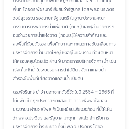
กระจายครอบคลุมทั้งพื้นที่ปัญหาภัยแล้ง และน้ำท่วมในทุก
พื้นที่ โดยดร.พัชรินทร์ ยืนยันว่ารัฐบาล โดย พล.อ.ประวิตร
วงษ์สุวรรณ รองนายกรัฐมนตรี ในฐานะประธานคณะ
กรรมการทรัพยากรน้ำแห่งชาติ (กนช.) และผู้อำนวยการก
องอำนวยการน้ำแห่งชาติ (กอนช.)ให้ความสำคัญ และ
ลงพื้นที่ด้วยตัวเอง เพื่อศึกษา และหาแนวทางขับเคลื่อนการ
บริหารจัดการน้ำขนาดใหญ่ ซึ่งอยู่ในแผนงาน ที่จะเดินหน้า
ให้ครอบคลุมโดยเร็ว ผ่าน 9 มาตรการบริหารจัดการน้ำ เช่น
เร่งเก็บกักน้ำในระบบธนาคารน้ำใต้ดิน , จัดหาแหล่งน้ำ
สำรองในพื้นที่เสี่ยงขาดแคลนน้ำ เป็นต้น
ดร.พัชรินทร์ ย้ำว่า นอกจากตัวชี้วัดในปี 2564 – 2565 ที่
ไม่มีพื้นที่ใดถูกประกาศภัยแล้งแล้ว ความพึงพอใจของ
ประชาชน ผ่านผลโพล ก็เป็นเหมือนเสียงสะท้อน ที่ชี้ให้เห็น
ว่า พล.อ.ประวิตร และรัฐบาล มาถูกทางแล้ว สำหรับการ
บริหารจัดการน้ำระยะยาว ทั้งนี้ พล.อ. ประวิตร ได้ขอ