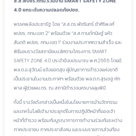
ส.ส.พปชร.กทม.ร่วมงาน SMART SAFETY ZONE
4.0 ยกระดับความปลอดภัยปชช.
พรรคพลังประชารัฐ โดย “ส.ส.ดร.พัชรินทร์ ซำศิริพงศ์
พปชร. กทม.เขต 2” พร้อมด้วย “ส.ส.กานต์กนิษฐ์ แห้ว
สันตติ พปชร. กทม.เขต 1” ร่วมงานประกาศความสำเร็จ และ
พิธีมอบรางวัลสถานีชนะเลิศตามโครงการ SMART
SAFETY ZONE 4.0 ประจำปีงบประมาณ พ.ศ.2565 โดยมี
พล.ต.อ.สุวัฒน์ แจ้งยอดสุข ผู้บัญชาการตำรวจแห่งชาติ
เป็นประธานในงานประกาศฯ พร้อมด้วย พล.ต.ท.สุรเชฐ หัก
พาล ผู้ช่วยผบ.ตร. ณ สถานีตำรวจนครบาลลุมพินี
ทั้งนี้ รางวัลดังกล่าวเป็นหนึ่งในนโยบายการนำนวัตกรรม
และเทคโนโลยีเข้ามาประยุกต์ในการปฏิบัติหน้าที่ของเจ้า
หน้าที่ตำรวจ พร้อมกับบูรณาการการทำงานร่วมกันระหว่าง
ภาคประชาชน ภาคประชาสังคม และระบบราชการส่วนท้อง