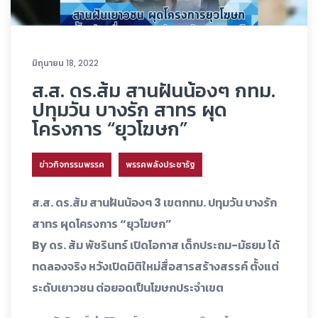
มิถุนายน 18, 2022
ส.ส. ดร.ส้ม สานฝันน้องๆ กทม.
ปทุมวัน บางรัก สาทร ผุด
โครงการ “ยุวโฆษก”
ข่าวกิจกรรมพรรค
พรรคพลังประชารัฐ
ส.ส. ดร.ส้ม สานฝันน้องๆ 3 เขตกทม. ปทุมวัน บางรัก
สาทร ผุดโครงการ “ยุวโฆษก”
By ดร. ส้ม พัชรินทร์ เปิดโอกาส เด็กประถม-มัธยม ได้
ทดลองจริง หวังเปิดมิติใหม่สื่อสารสร้างสรรค์ ตั้งแต่
ระดับเยาวชน ต่อยอดเป็นโฆษกประจำเขต