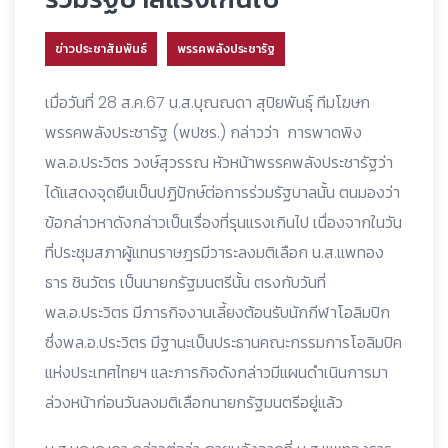
ข่าวประชาสัมพันธ์
พรรคพลังประชารัฐ
เมื่อวันที่ 28 ส.ค.67 น.ส.บุณณดา สุปิยพันธุ์ ทีมโฆษก
พรรคพลังประชารัฐ (พปชร.) กล่าวว่า การพาดพิง
พล.อ.ประวิตร วงษ์สุวรรณ หัวหน้าพรรคพลังประชารัฐว่า
ได้แสดงจุดยืนเป็นปฏิปักษ์ต่อการร่วมรัฐบาลนั้น ตนมองว่า
ข้อกล่าวหาดังกล่าวเป็นเรื่องที่รุนแรงเกินไป เนื่องจากในวัน
ที่ประชุมสภาผู้แทนราษฎรมีวาระลงมติเลือก น.ส.แพทอง
ธาร ชินวัตร เป็นนายกรัฐมนตรีนั้น ตรงกับวันที่
พล.อ.ประวิตร มีภารกิจงานเลี้ยงต้อนรับนักกีฬาโอลิมปิก
ซึ่งพล.อ.ประวิตร มีฐานะเป็นประธานคณะกรรมการโอลิมปิค
แห่งประเทศไทยฯ และภารกิจดังกล่าวมีแผนดำเนินการมา
ล่วงหน้าก่อนวันลงมติเลือกนายกรัฐมนตรีอยู่แล้ว