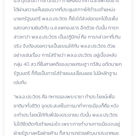
น.ส.บุณณดา กล่าวต่อว่า ภายหลังจากที่ น.ส.แพทองธาร
ได้ผ่านความเห็นชอบจากที่ประชุมสภาฯให้ดำรงตำแหน่ง
นายกรัฐมนตรี พล.อ.ประวิตร ก็ยังได้ส่งช่อดอกไม้ไปเพื่อ
แสดงความยินดีกับ น.ส.แพทองธาร อีกด้วย ดังนั้น การก
ล่าวหาว่า พล.อ.ประวิตร เป็นปฏิปักษ์ คือ การกล่าวหาที่เกิน
จริง จึงต้องขอความเป็นธรรมให้กับ พล.อ.ประวิตร ด้วย
อย่างเช่นเรื่อง การใส่ร้ายว่า พล.อ.ประวิตร อยู่เบื้องหลัง
กลุ่ม 40 สว.ที่ยื่นศาลคดีของนายเศรษฐา ทวีสิน อดีตนายก
รัฐมนตรี ก็ถือเป็นการใส่ร้ายแบบเลื่อนลอย ไม่มีหลักฐาน
เช่นกัน
“พล.อ.ประวิตร คือ ทหารของพระราชา ทำประโยชน์เพื่อ
ชาติมาทั้งชีวิต จุดประสงค์ในการมาทำการเมืองก็คือ หวัง
จะทำประโยชน์ให้กับพี่น้องประชาชน ดังนั้น พล.อ.ประวิตร
ไม่ได้ยึดติดกับตำแหน่งใด เพราะการทำงานการเมืองจะอยู่
ฝ่ายรัฐบาลหรือฝ่ายค้าน ก็สามารถช่วยพัฒนาประเทศและ