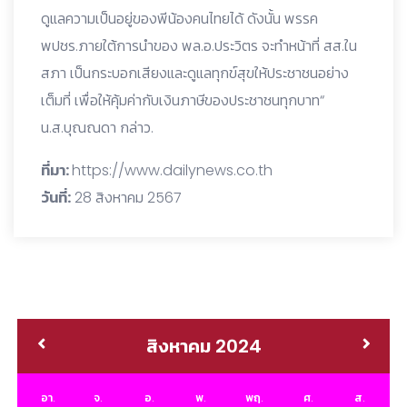
ดูแลความเป็นอยู่ของพีน้องคนไทยได้ ดังนั้น พรรค
พปชร.ภายใต้การนำของ พล.อ.ประวิตร จะทำหน้าที่ สส.ใน
สภา เป็นกระบอกเสียงและดูแลทุกข์สุขให้ประชาชนอย่าง
เต็มที่ เพื่อให้คุ้มค่ากับเงินภาษีของประชาชนทุกบาท“
น.ส.บุณณดา กล่าว.
ที่มา:
https://www.dailynews.co.th
วันที่:
28 สิงหาคม 2567
สิงหาคม 2024
อา.
จ.
อ.
พ.
พฤ.
ศ.
ส.