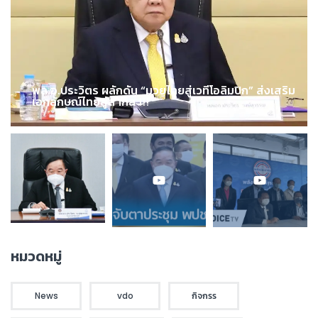
พล.อ.ประวิตร ผลักดัน “มวยไทยสู่เวทีโอลิมปิก” ส่งเสริม
เอกลักษณ์ไทยสู่สากล !!!
หมวดหมู่
News
vdo
กิจกรร