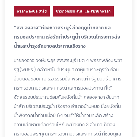
พรรคพลังประชารัฐ
ข่าวกิจกรรม ส.ส. และสมาชิกพรรค
“สส.องอาจ”ห่วงชาวสระบุรี ช่วงฤดูน้ำหลาก ขอ
กรมชลประทาน เร่งรัดทำประตูน้ำ บริเวณโครงการส่ง
น้ำและบำรุงรักษาชลประทานเริงราง
นายองอาจ วงษ์ประยูร สส.สระบุรี เขต 4 พรรคพลังประชา
รัฐ(พปชร.) กล่าวหาในที่ประชุมสภาผู้แทนราษฎรว่า ก่อน
อื่นตนขอขอบคุณ ร.อ.ธรรมนัส พรหมเผ่า รัฐมนตรี ว่าการ
กระทรวงเกษตรและสหกรณ์ และกรมชลประทาน ที่ได้
จัดสรรงบประมาณซ่อมคันผนังกั้นน้ำ คลองสาขา ชัยนาท
ป่าสัก บริเวณประตูน้ำ เริงราง อำเภอบ้านหมอ ซึ่งผนังกั้น
น้ำพังจากน้ำท่วมเมื่อปี 64 จนทำให้น้ำท่วมทะลัก สร้าง
ความเสียหายเดือดร้อนให้กับพี่น้องทั้ง 3 อำเภอ ก็ต้อง
กราบขอบพระคุณกระทรวงเกษตรและสหกรณ์ ที่ช่วยดูแล