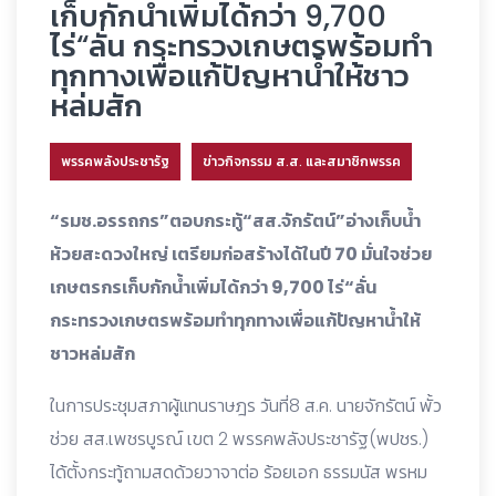
เก็บกักน้ำเพิ่มได้กว่า 9,700
ไร่“ลั่น กระทรวงเกษตรพร้อมทำ
ทุกทางเพื่อแก้ปัญหาน้ำให้ชาว
หล่มสัก
พรรคพลังประชารัฐ
ข่าวกิจกรรม ส.ส. และสมาชิกพรรค
“รมช.อรรถกร”ตอบกระทู้“สส.จักรัตน์”อ่างเก็บน้ำ
ห้วยสะดวงใหญ่ เตรียมก่อสร้างได้ในปี 70 มั่นใจช่วย
เกษตรกรเก็บกักน้ำเพิ่มได้กว่า 9,700 ไร่“ลั่น
กระทรวงเกษตรพร้อมทำทุกทางเพื่อแก้ปัญหาน้ำให้
ชาวหล่มสัก
ในการประชุมสภาผู้แทนราษฎร วันที่8 ส.ค. นายจักรัตน์ พั้ว
ช่วย สส.เพชรบูรณ์ เขต 2 พรรคพลังประชารัฐ(พปชร.)
ได้ตั้งกระทู้ถามสดด้วยวาจาต่อ ร้อยเอก ธรรมนัส พรหม