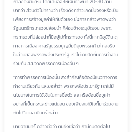
กำลังตั้งขึ้นใหม่ โดยเสนอจะให้เงินทำพื้นที่ 20-30 ล้าน
บาทว่า ส่วนตัวไม่ทราบว่า เรื่องดังกล่าวเกิดขึ้นจริงหรือเป็น
เพียงการสร้างมูลค่าให้กับตัวเอง ซึ่งการกล่าวพาดพิงว่า
รัฐมนตรีกระทรวงปล่อยน้ำ ก็ค่อนข้างระบุชัดเจน เพราะ
กระทรวงที่ปล่อยน้ำก็มีอยู่ไม่กี่กระทรวง ทั้งนี้หากมีอุบัติเหตุ
ทางการเมือง ศาลรัฐธรรมนูญมีมติยุบพรรคก้าวไกลจริง
ในส่วนของพรรคพลังประชารัฐ เราไม่เคยปิดกั้นการทำงาน
ร่วมกับ สส.จากพรรคการเมืองอื่น ๆ
“การทำพรรคการเมืองนั้น สิ่งสำคัญคือต้องมีแนวทางการ
ทำงานเดียวกัน และขอย้ำว่า พรรคพลังประชารัฐ เราไม่มี
นโยบายในการใช้เงินในการซื้อตัว สส.หรือช้อนซื้องูเห่า
อย่างที่เป็นกระแสข่าวแน่นอน ของเพียงแค่มีใจก็มาร่วมงาน
กันได้”นายอามินทร์ กล่าว
นายอามินทร์ กล่าวต่อว่า ตนยังเชื่อว่า ถ้ามีคนติดต่อไป