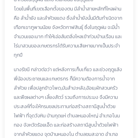
โดยในพื้นที่เขตเลือกตั้งของตน มีลำน้ำสายหลักที่ไหลผ่าน
คือ ลำน้ำยัง และลำห้วยแดง ซึ่งลำน้ำยังนั้นมีต้นกำเนิดจาก
เทือกเขาภูพานน้อย จังหวัดกาฬสินธุ์ ซึ่งในฤดูฝน จะมีน้ำ
จำนวนเยอะมาก ทำให้เอ่อล้นตลิ่งไหลเข้าท่วมบ้านเรือน และ
ไร่นาสวนของเกษตรกรได้รับความเสียหายมากเป็นประจำ
ทุกปี
นางรัชนี กล่าวต่อว่า แต่หลังการเก็บเกี่ยว และช่วงฤดูแล้ง
พี่น้องประชาชนและเกษตรกร ก็มีความต้องการน้ำจาก
ลำห้วย เพื่อปลูกข้าวโพด,มันสำปะหลัง,อ้อย,ผักสวนครัว
และพืชผลต่างๆ เลี้ยงสัตว์ รวมถึงการประมง จึงมีความ
ประสงค์ที่จะให้กรมชลประทานก่อสร้างสถานีสูบน้ำด้วย
ไฟฟ้า ที่จุดวังหิน บ้านกุดแห่ ตำบลหนองใหญ่ อำเภอโนน
ทอง จังหวัดร้อยเอ็ด และก่อสร้างสถานีสูบน้ำด้วยไฟฟ้า
จากลำห้วยแดง จุดบ้านหนองโน ตำบลชมสะอาด อำเภอ