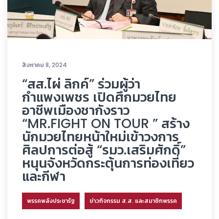
สิงหาคม 8, 2024
“สส.ไผ่ ลิกค์” ร่วมผู้ว่า
กำแพงเพชร เปิดศึกมวยไทย
อาชีพเมืองชากังราว
“MR.FIGHT ON TOUR ” สร้าง
นักมวยไทยหน้าใหม่เข้าวงการ
ศิลปการต่อสู้ “รมว.เสริมศักดิ์”
หนุนจังหวัดกระตุ้นการท่องเที่ยว
และกีฬา
พรรคพลังประชารัฐ
ข่าวกิจกรรม ส.ส. และสมาชิกพรรค