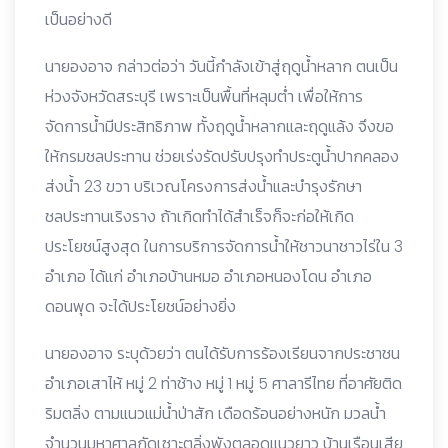
เป็นอย่างดี
นายองอาจ กล่าวต่อว่า วันนี้กำลังเข้าสู่ฤดูน้ำหลาก ตนเป็น
ห่วงจังหวัดสระบุรี เพราะเป็นพื้นที่หลุมต่ำ เพื่อให้การ
จัดการน้ำมีประสิทธิภาพ ทั้งฤดูน้ำหลากและฤดูแล้ง จึงขอ
ให้กรมชลประทาน ช่วยเร่งรัดปรับปรุงทำประตูน้ำปากคลอง
ส่งน้ำ 23 ขวา บริเวณโครงการส่งน้ำและบำรุงรักษา
ชลประทานเริงราง ถ้าเกิดทำได้สำเร็จก็จะก่อให้เกิด
ประโยชน์สูงสุด ในการบริการจัดการน้ำให้ชาวนาชาวไร่ใน 3
อำเภอ ได้แก่ อำเภอบ้านหมอ อำเภอหนองโดน อำเภอ
ดอนพุด จะได้ประโยชน์อย่างยิ่ง
นายองอาจ ระบุด้วยว่า ตนได้รับการร้องเรียนจากประชาชน
อำเภอเสาไห้ หมู่ 2 ท่าช้าง หมู่ 1 หมู่ 5 ศาลารีไทย ที่อาศัยติด
ริมตลิ่ง ตามแนวแม่น้ำป่าสัก เดือดร้อนอย่างหนัก มวลน้ำ
จำนวนมหาศาลกัดเซาะตลิ่งพังตลอดแนวยาว บ้านเรือนเสีย