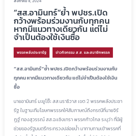
สิงหาคม 8, 2024
“สส.อามินทร์“ย้ำ พปชร.เปิด
กว้างพร้อมร่วมงานกับทุกคน
หากมีแนวทางเดียวกัน แต่ไม่
จำเป็นต้องใช้เงินซื้อ
พรรคพลังประชารัฐ
ข่าวกิจกรรม ส.ส. และสมาชิกพรรค
“สส.อามินทร์“ย้ำ พปชร.เปิดกว้างพร้อมร่วมงานกับ
ทุกคน หากมีแนวทางเดียวกัน แต่ไม่จำเป็นต้องใช้เงิน
ซื้อ
นายอามินทร์ มะยูโซ๊ะ สส.นราธิวาส เขต 2 พรรคพลังประชา
รัฐ ในฐานะทีมโฆษกพรรรคให้สัมภาษณ์ถึงกรณีที่นายจิรั
ฏฐ์ ทองสุวรรณ์ สส.ฉะเชิงเทรา พรรคก้าวไกล ระบุว่า ที่มีผู้
ช่วยของรัฐมนตรีกระทรวงปล่อยน้ำ มาทาบทามเข้าพรรคที่