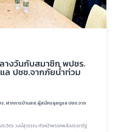
อกลางวันกับสมาชิก พปชร.
ูแล ปชช.จากภัยน้ำท่วม
ชร. ฝากการบ้านสส.ผู้สมัครลุยดูแล ปชช.จาก
ระวิตร วงษ์สุวรรณ หัวหน้าพรรคพลังประชารัฐ