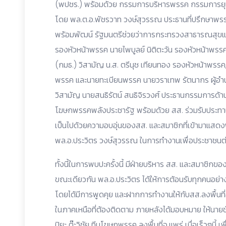
(พปชร.) พร้อมด้วย กรรมการบริหารพรรค กรรมการยุ
โดย พล.ต.อ.พัชรวาท วงษ์สุวรรณ ประธานที่ปรึกษาพร
พร้อมพัฒน์ รัฐมนตรีช่วยว่าการกระทรวงสาธารณสุขแ
รองหัวหน้าพรรค นายไพบูลย์ นิติตะวัน รองหัวหน้าพ
(กมธ.) วิสามัญ น.ส. ตรีนุช เทียนทอง รองหัวหน้าพร
พรรค และนายทะเบียนพรรค นายวราเทพ รัตนากร ผู้อ
วิสามัญ นายสนธิรัตน์ สนธิจิรวงศ์ ประธานกรรมการด้านก
โฆษกพรรคพลังประชารัฐ พร้อมด้วย สส. ร่วมรับประท
เป็นไปด้วยความอบอุ่นของสส. และสมาชิกที่เข้ามาแสดง
พล.อ.ประวิตร วงษ์สุวรรณ ในการทำงานเพื่อประชาชนต
ทั้งนี้ในการพบปะครั้งนี้ มีฝ่ายบริหาร สส. และสมาชิก
ขณะเดียวกัน พล.อ.ประวิตร ได้ให้การต้อนรับทุกคนอย่า
โดยได้มีการพูดคุย และฝากการทำงานให้กับสส.​ลงพื้นที
ในภาคเหนือที่ต้องติดตาม ภายหลังได้มอบหมาย ให้นาย
ปิยะ ต๊ะวิชัย ทีมโฆษกพรรค ลงพื้นที่จ.แพร่ เมื่อเร็วๆนี้