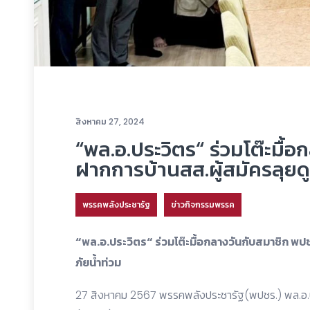
สิงหาคม 27, 2024
“พล.อ.ประวิตร“ ร่วมโต๊ะมื้
ฝากการบ้านสส.ผู้สมัครลุยด
พรรคพลังประชารัฐ
ข่าวกิจกรรมพรรค
“พล.อ.ประวิตร“ ร่วมโต๊ะมื้อกลางวันกับสมาชิก พป
ภัยน้ำท่วม
27 สิงหาคม 2567 พรรคพลังประชารัฐ(พปชร.) พล.อ.ป