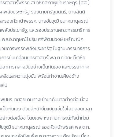
ทธศาสตร์พรรค สมาชิกสภาผู้แทนราษฎร (สส.)
รคพลังประชารัฐ รองนายกรัฐมนตรี, นายสันติ
ละรองหัวหน้าพรรค, นายชัยวุฒิ ธนาคมานุสรณ์
รรคพลังประชารัฐ, และรองประธานคณะกรรมาธิการ
รค, พล.อ.กฤษณ์โยธิน ศศิพัฒนวงษ์ เหรัญญิก
ำนวยการพรรคพลังประชารัฐ ในฐานะกรรมาธิการ
ารขับเคลื่อนยุทธศาสตร์ พล.ต.ท.ปิยะ ต๊ะวิชัย
านอาหารกลางวันอย่างเป็นกันเอง และบรรยากาศ
พลังและความมุ่งมั่น พร้อมทำงานเคียงข้าง
่อไป
ของพปชร. ทยอยเดินทางเข้ามากันมาอย่างต่อเนื่อง
งเป็นกันเอง ด้วยสีหน้ายิ้มแย้มแจ่มใจใสตลอดเวลา
่อย่างต่อเนื่อง โดยเฉพาะสถานการณ์ภัยน้ำท่วม
ชัยวุฒิ ธนาคมานุสรณ์ รองหัวหน้าพรรค พล.ต.ท.
 เพื่อมอบถุงยังชีพเพื่อบรรเทาความเดือนร้อนเบื้อง