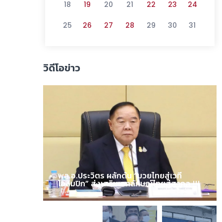
18
19
20
21
22
23
24
25
26
27
28
29
30
31
วิดีโอข่าว
พล.อ.ประวิตร ผลักดัน “มวยไทยสู่เวที
โอลิมปิก” ส่งเสริมเอกลักษณ์ไทยสู่สากล !!!