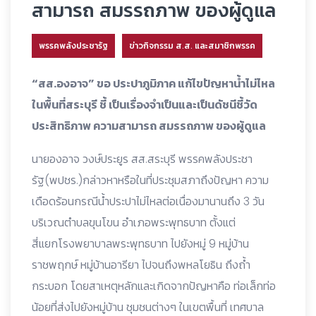
สามารถ สมรรถภาพ ของผู้ดูแล
พรรคพลังประชารัฐ
ข่าวกิจกรรม ส.ส. และสมาชิกพรรค
“สส.องอาจ” ขอ ประปาภูมิภาค แก้ไขปัญหาน้ำไม่ไหล
ในพื้นที่สระบุรี ชี้ เป็นเรื่องจำเป็นและเป็นดัชนีชี้วัด
ประสิทธิภาพ ความสามารถ สมรรถภาพ ของผู้ดูแล
นายองอาจ วงษ์ประยูร สส.สระบุรี พรรคพลังประชา
รัฐ(พปชร.)กล่าวหาหรือในที่ประชุมสภาถึงปัญหา ความ
เดือดร้อนกรณีน้ำประปาไม่ไหลต่อเนื่องมานานถึง 3 วัน
บริเวณตำบลขุนโขน อำเภอพระพุทธบาท ตั้งแต่
สี่แยกโรงพยาบาลพระพุทธบาท ไปยังหมู่ 9 หมู่บ้าน
ราชพฤกษ์ หมู่บ้านอารียา ไปจนถึงพหลโยธิน ถึงถ้ำ
กระบอก โดยสาเหตุหลักและเกิดจากปัญหาคือ ท่อเล็กท่อ
น้อยที่ส่งไปยังหมู่บ้าน ชุมชนต่างๆ ในเขตพื้นที่ เทศบาล