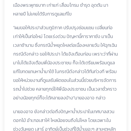
เมืองพระพุทธบาท เก่าแก่ เสื่อมโทรม ชำรุด อุดตัน มา
หลายปี ไม่เคยได้รับการดูแลแก้ไข
“ผมขอให้ประปาส่วนภูมิภาค ปรับปรุงซ่อมแซม เปลี่ยนท่อ
เก่าให้เป็นท่อใหม่ โดยเร่งด่วน ปัญหานี้คาราคาซัง มาเป็น
เวลาช้านาน ซึ่งกรณีน้ำหยุดไหลต่อเนื่องหลายวัน ให้ฉุกเฉิน
กรณีดังกล่าว ขอให้ประปา ได้แจ้งเตือนก่อน เพราะว่าที่ผ่าน
มาไม่ได้แจ้งเตือนพี่น้องประชาชน ก็จะได้เตรียมพร้อมดูแล
แก้ไขทดแทนหาน้ำมาใช้ ในกรณีดังกล่าวได้ทันท่วงที พร้อม
ขอให้หน่วยงานที่ดูแลรับผิดชอบในส่วนนี้ช่วยบริหารจัดการ
รถน้ำไปช่วย คลายทุกข์ให้พี่น้องประชาชน เป็นเวลาชั่วคราว
อย่างน้อยทุกข์ก็จะได้คลายลงบ้าง“นายองอาจ กล่าว
นายองอาจ ยังกล่าวต่อถึงปัญหาน้ำประปาในเทศบาลสวน
ดอกไม้ อำเภอเสาไห้ ไหลน้อยจนถึงไม่ไหล โดยเฉพาะใน
ช่วงวันหยุด เสาร์ อาทิตย์เป็นช่วงที่ใช้น้ำเยอะๆ สาเหตุหลัก