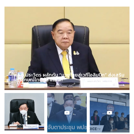
พล.อ.ประวิตร ผลักดัน “มวยไทยสู่เวทีโอลิมปิก” ส่งเสริม
เอกลักษณ์ไทยสู่สากล !!!