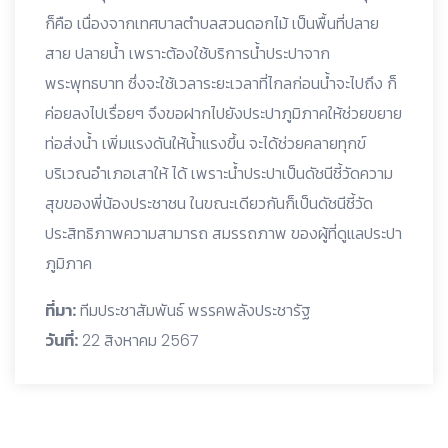
ก็คือ เนื่องจากเทศบาลตำบลสวนดอกไม้ เป็นพื้นที่ปลาย
สาย ปลายน้ำ เพราะต้องใช้บริการน้ำประปาจาก
พระพุทธบาท ซึ่งจะใช้เวลาระยะเวลาที่ไกลก่อนน้ำจะไปถึง ก็
ค่อยลงไปเรื่อยๆ จึงขอฝากไปยังประปาภูมิภาคให้ช่วยขยาย
ท่อส่งน้ำ เพิ่มแรงดันให้น้ำแรงขึ้น จะได้ช่วยคลายทุกข์
บริเวณอำเภอเสาให้ ได้ เพราะน้ำประปาเป็นดัชนีชี้วัดความ
สุขของพี่น้องประชาชน ในขณะเดียวกันก็เป็นดัชนีชี้วัด
ประสิทธิภาพความสามารถ สมรรถภาพ ของผู้ที่ดูแลประปา
ภูมิภาค
ที่มา:
ทีมประชาสัมพันธ์ พรรคพลังประชารัฐ
วันที่:
22 สิงหาคม 2567