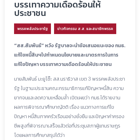
บรรเทาความเดือดร้อนให้
ประชาชน
พรรคพลังประชารัฐ
ข่าวกิจกรรม ส.ส. และสมาชิกพรรค
“สส.สัมพันธ์” หวัง รัฐบาลจะนำข้อเสนอแนะของ กมธ.
แก้ไขหนี้สินฯไปกำหนดนโยบายและมาตรการในการ
แก้ไขปัญหา บรรเทาความเดือดร้อนให้ประชาชน
นายสัมพันธ์ มะยูโซ๊ะ สส.นราธิวาส เขต 3 พรรคพลังประชา
รัฐ ในฐานะประธานคณะกรรมาธิการแก้ปัญหาหนี้สิน ความ
ยากจนและลดความเหลื่อมล้ำ เปิดเผยว่า กมธ.ได้รายงาน
ผลการพิจารณาศึกษาญัตติ เรื่อง แนวทางการแก้ไข
ปัญหา หนี้สินภาคครัวเรือนอย่างยั่งยืน และปัญหาค่าครอง
ชีพสูงที่พิจารณาเสร็จแล้วต่อที่ประชุมสภาผู้แทนราษฎร
โดยผลการศึกษาสรุปได้ว่า