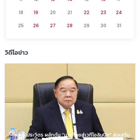
18
19
20
21
22
23
24
25
26
27
28
29
30
31
วิดีโอข่าว
พล.อ.ประวิตร ผลักดัน “มวยไทยสู่เวทีโอลิมปิก” ส่งเสริม
เอกลักษณ์ไทยสู่สากล !!!