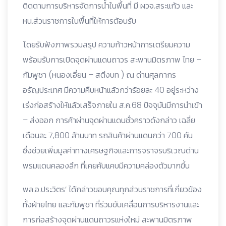
ติดตามการบริหารจัดการน้ำในพื้นที่ มี ผวจ.สระแก้ว และ
หน.ส่วนราชการในพื้นที่ให้การต้อนรับ
โดยรับฟังภาพรวมสรุป ความก้าวหน้าการเตรียมความ
พร้อมรับการเปิดจุดผ่านแดนถาวร สะพานมิตรภาพ ไทย –
กัมพูชา (หนองเอี่ยน – สตึงบท ) ณ ด่านศุลกากร
อรัญประเทศ มีความคืบหน้าแล้วกว่าร้อยละ 40 อยู่ระหว่าง
เร่งก่อสร้างให้แล้วเสร็จภายใน ส.ค.68 ปัจจุบันมีการนำเข้า
– ส่งออก การค้าผ่านจุดผ่านแดนชั่วคราวดังกล่าว เฉลี่ย
เดือนละ 7,800 ล้านบาท รถสินค้าผ่านแดนกว่า 700 คัน
ซึ่งช่วยเพิ่มมูลค่าทางเศรษฐกิจและการจราจรบริเวณด่าน
พรมแดนคลองลึก ที่เคยคับแคบมีความคล่องตัวมากขึ้น
พล.อ.ประวิตร’ ได้กล่าวขอบคุณทุกส่วนราชการที่เกี่ยวข้อง
ทั้งฝ่ายไทย และกัมพูชา ที่ร่วมขับเคลื่อนการบริหารงานและ
การก่อสร้างจุดผ่านแดนถาวรแห่งใหม่ สะพานมิตรภาพ