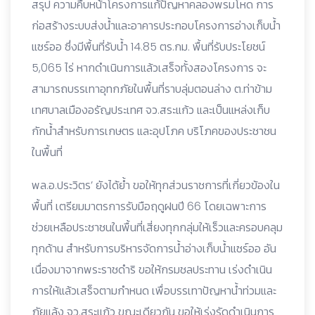
สรุป ความคืบหน้าโครงการแก้ปัญหาคลองพรมโหด การ
ก่อสร้างระบบส่งน้ำและอาคารประกอบโครงการอ่างเก็บน้ำ
แซร์ออ ซึ่งมีพื้นที่รับน้ำ 14.85 ตร.กม. พื้นที่รับประโยชน์
5,065 ไร่ หากดำเนินการแล้วเสร็จทั้งสองโครงการ จะ
สามารถบรรเทาอุทกภัยในพื้นที่ราบลุ่มตอนล่าง ต.ท่าข้าม
เทศบาลเมืองอรัญประเทศ จว.สระแก้ว และเป็นแหล่งเก็บ
กักน้ำสำหรับการเกษตร และอุปโภค บริโภคของประชาชน
ในพื้นที่
พล.อ.ประวิตร’ ยังได้ย้ำ ขอให้ทุกส่วนราชการที่เกี่ยวข้องใน
พื้นที่ เตรียมมาตรการรับมือฤดูฝนปี 66 โดยเฉพาะการ
ช่วยเหลือประชาชนในพื้นที่เสี่ยงทุกกลุ่มให้เร็วและครอบคลุม
ทุกด้าน สำหรับการบริหารจัดการน้ำอ่างเก็บน้ำแซร์ออ อัน
เนื่องมาจากพระราชดำริ ขอให้กรมชลประทาน เร่งดำเนิน
การให้แล้วเสร็จตามกำหนด เพื่อบรรเทาปัญหาน้ำท่วมและ
ภัยแล้ง จว.สระแก้ว ขณะเดียวกัน ขอให้เร่งรัดดำเนินการ