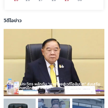
วิดีโอข่าว
พล.อ.ประวิตร ผลักดัน “มวยไทยสู่เวทีโอลิมปิก” ส่งเสริม
เอกลักษณ์ไทยสู่สากล !!!