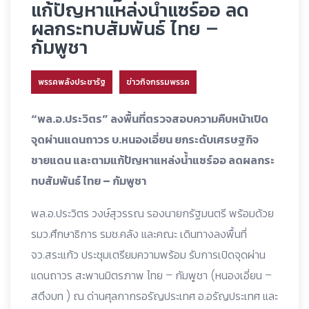
แก้ปัญหาแหล่งน้ำแซร์ออ ลด
ผลกระทบสัมพันธ์ ไทย –
กัมพูชา
พรรคพลังประชารัฐ
ข่าวกิจกรรมพรรค
“พล.อ.ประวิตร” ลงพื้นที่ตรวจสอบความคืบหน้าเปิด
จุดผ่านแดนถาวร บ.หนองเอี่ยน ยกระดับเศรษฐกิจ
ชายแดน และตามแก้ปัญหาแหล่งน้ำแซร์ออ ลดผลกระ
ทบสัมพันธ์ ไทย – กัมพูชา
พล.อ.ประวิตร วงษ์สุวรรณ รองนายกรัฐมนตรี พร้อมด้วย
รมว.ศึกษาธิการ รมช.คลัง และคณะ เดินทางลงพื้นที่
จว.สระแก้ว ประชุมเตรียมความพร้อม รับการเปิดจุดผ่าน
แดนถาวร สะพานมิตรภาพ ไทย – กัมพูชา (หนองเอี่ยน –
สตึงบท ) ณ ด่านศุลกากรอรัญประเทศ อ.อรัญประเทศ และ