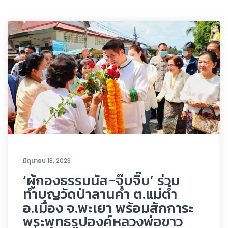
มิถุนายน 18, 2023
‘ผู้กองธรรมนัส-จุ๊บจิ๊บ’ ร่วม
ทำบุญวัดป่าลานคำ ต.แม่ต๋ำ
อ.เมือง จ.พะเยา พร้อมสักการะ
พระพุทธรูปองค์หลวงพ่อขาว