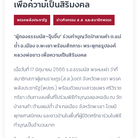
เพื่อความเป็นสิริมงคล
พรรคพลังประชารัฐ
ข่าวกิจกรรม ส.ส. และสมาชิกพรรค
‘ผู้กองธรรมนัส-จุ๊บจิ๊บ’ ร่วมทำบุญวัดป่าลานคำ ต.แม่
ต๋ำ อ.เมือง จ.พะเยา พร้อมสักการะ พระพุทธรูปองค์
หลวงพ่อขาว เพื่อความเป็นสิริมงคล
เมื่อวันที่ 17 มิถุนายน 2566 ร.อ.ธรรมนัส พรหมเผ่า ว่าที่
สมาชิกสภาผู้แทนราษฎร(ส.ส.)เขต1 จังหวัดพะเยา พรรค
พลังประชารัฐ(พปชร.) พร้อมด้วยนางสาวธนพร ศรีวิราช
ภริยา เดินทางลงพื้นที่ไปร่วมพิธีทำบุญฉลองหอฉัน ณ วัด
ป่าลานคำ ตำบลแม่ต๋ำ อำเภอเมือง จังหวัดพะเยา โดยมี
พุทธศาสนิกชน และชาวบ้านในพื้นที่ผู้มีจิตศรัทธาร่วมในพิธี
ทำบุญเป็นจำนวนมาก