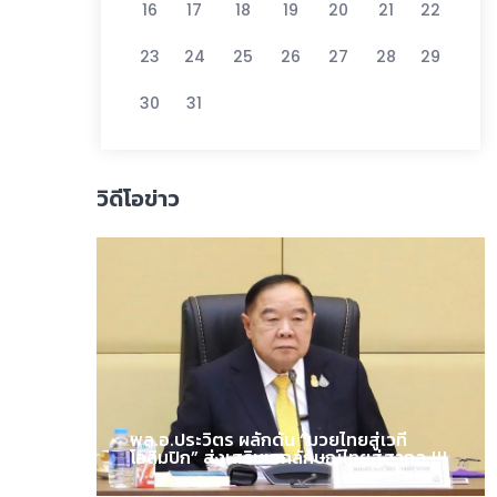
16
17
18
19
20
21
22
23
24
25
26
27
28
29
30
31
วิดีโอข่าว
พล.อ.ประวิตร ผลักดัน “มวยไทยสู่เวที
โอลิมปิก” ส่งเสริมเอกลักษณ์ไทยสู่สากล !!!