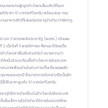
แทนเกษตรกรผู้ปลูกข้าวโพดเลี้ยงสัตว์ที่ออก
ยได้ราคา 10 บาทต่อกิโลกรัม พร้อมเสนอ กรม
นอาหารสัตว์ที่เล่นแร่แปรธาตุนำเข้ามาว่าผิดกฏ
ูมิ เขต 3 พรรคพลังประชารัฐ (พปชร.) เปิดเผย
 เมื่อวันที่ 11 พฤศจิกายน ที่ผ่านมาได้ขอเป็น
้าวโพดสาลีในสัดส่วน1ต่อ3 หมายความว่า
ได้หนึ่งส่วนจะต้องซื้อข้าวโพดภายในประเทศ
กประเทศเพื่อนบ้านในช่วงการเก็บเกี่ยวผลผลิต
 31 ตุลาคมของทุกปี ซึ่งมาตรการดังกล่าวถือเป็นอีก
นี้ได้ในราคาสูงถึง 10 บาทต่อกิโลกรัม
ธาตุได้มีการนำเครื่องโม่ข้าวโพดไปยังประเทศ
่เป็นชิ้นเล็กๆ แล้วนำเข้ามาใช้ภายในประเทศไทย
 กระทรวงพาณิชย์ได้เข้าไปตรวจสอบว่าเป็นการ