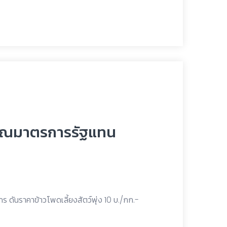
บคุณมาตรการรัฐแทน
ดันราคาข้าวโพดเลี้ยงสัตว์พุ่ง 10 บ./กก.-