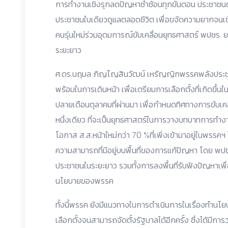
การทำงานเชิงรุกลดปัญหาซ้ำซ้อนทุกขั้นตอน ประชาชนต
ประชาชนใบเดียวดูแลตลอดชีวิต เพื่อขจัดความยากจนเข
คนรุ่นใหม่ร่วมอุดมการณ์ขับเคลื่อนยุทธศาสตร์ พปชร. ยก
ระยะยาว
ศ.ดร.นฤมล ภิญโญสินวัฒน์ เหรัญญิกพรรคพลังประชา
พร้อมในการเดินหน้า เพื่อเตรียมการเลือกตั้งที่เกิดขึ้น
ปลายเดือนตุลาคมที่ผ่านมา เพื่อกำหนดทิศทางการขับเ
หนึ่งเดียว ที่จะเป็นยุทธศาสตร์ในการวางบทบาทการทำงา
โอกาส ส.ส.หน้าใหม่กว่า 70 %ที่เพิ่งเข้ามาอยู่ในพรร
ความสามารถที่มีอยู่บนพื้นที่ของการแก้ปัญหา โดย พป
ประชาชนในระยะยาว รวมทั้งการลงพื้นที่รับฟังปัญหาเพื
นโยบายของพรรค
ทั้งนี้พรรค ยังมีแนวทางในการดำเนินการในเรื่องทำนโย
เลือกตั้งจนสามารถจัดตั้งรัฐบาลได้อีกครั้ง ซึ่งได้มี