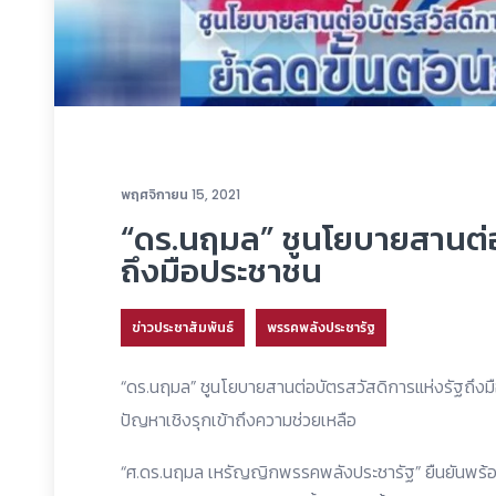
พฤศจิกายน 15, 2021
“ดร.นฤมล” ชูนโยบายสานต่อ
ถึงมือประชาชน
ข่าวประชาสัมพันธ์
พรรคพลังประชารัฐ
“ดร.นฤมล” ชูนโยบายสานต่อบัตรสวัสดิการแห่งรัฐถึงมื
ปัญหาเชิงรุกเข้าถึงความช่วยเหลือ
“ศ.ดร.นฤมล เหรัญญิกพรรคพลังประชารัฐ” ยืนยันพร้อ