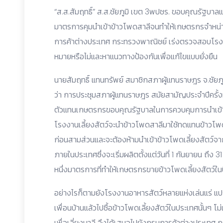
“ส.ส.สัมฤทธิ์” ส.ส.ชัยภูมิ เขต 3พปชร. ขอบคุณรัฐบาล
มาตรการคุมนำเข้าข้าวโพดสาลีจนทำให้เกษตรกรจำหน่า
การค้าต่างประเทศ กระทรวงพาณิชย์ เร่งตรวจสอบโรงงา
หมายหรือไม่และหาแนวทางป้องกันเพื่อแก้ไขแบบยั่งยืน
นายสัมฤทธิ์ แทนทรัพย์ สมาชิกสภาผู้แทนราษฎร จ.ชัยภ
ว่า การประชุมสภาผู้แทนราษฎร สมัยสามัญประจำปีครั้งที่ 2
ตัวแทนเกษตรกรขอบคุณรัฐบาลในการควบคุมการนำเข้าข
โรงงานเลี้ยงสัตว์จะนำข้าวโพดสาลีมาใช้ทดแทนข้าวโพด
ก่อนสามส่วนและจะต้องห้ามนำเข้าข้าวโพดเลี้ยงสัตว์จา
ภายในประเทศซึ่งจะเริ่มผลิตตั้งแต่วันที่ 1 กันยายน ถึง
หนึ่งมาตรการที่ทำให้เกษตรกรขายข้าวโพดเลี้ยงสัตว์ในปี
อย่างไรก็ตามยังโรงงานอาหารสัตว์หลายแห่งเล่นแร่ แปร
เพื่อนบ้านแล้วไปซื้อข้าวโพดเลี้ยงสัตว์ในประเทศนั้นๆ โม
เพื่อเลี่ยงบาลี จึงได้เสนอไปยังกรมการค้าต่างประเทศ