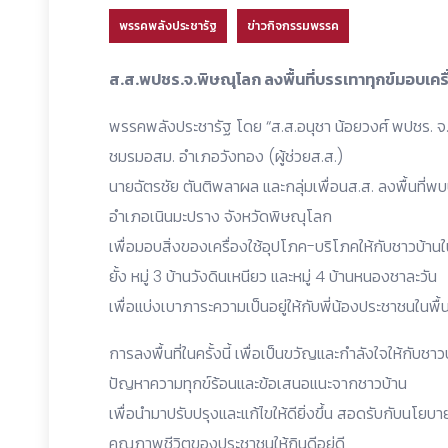
พรรคพลังประชารัฐ
ข่าวกิจกรรมพรรค
ส.ส.พปชร.จ.พิษณุโลก ลงพื้นที่บรรเทาทุกข์มอบเครื่
พรรคพลังประชารัฐ โดย “ส.ส.อนุชา น้อยวงศ์ พปชร. จ
ชมรมอสม. อำเภอวังทอง (ผู้ช่วยส.ส.)
นายฉัตรชัย ตันติพลาผล และกลุ่มเพื่อนส.ส. ลงพื้นที่พบ
อำเภอเนินมะปราง จังหวัดพิษณุโลก
เพื่อมอบสิ่งของเครื่องใช้อุปโภค-บริโภคให้กับชาวบ้านในพ
ยั้ง หมู่ 3 บ้านวังดินเหนียว และหมู่ 4 บ้านหนองชาละวัน
เพื่อแบ่งเบาภาระความเป็นอยู่ให้กับพี่น้องประชาชนในพื้น
การลงพื้นที่ในครั้งนี้ เพื่อเป็นขวัญและกำลังใจให้กับชาวบ
ปัญหาความทุกข์ร้อนและข้อเสนอแนะจากชาวบ้าน
เพื่อนำมาปรับปรุงและแก้ไขให้ดียิ่งขึ้น สอดรับกับนโ
คุณภาพชีวิตของประชาชนให้กินดีอยู่ดี