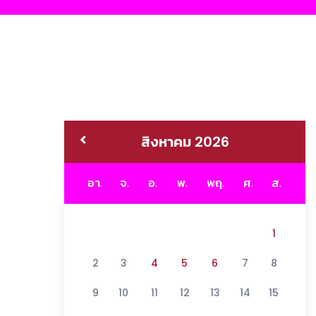
สิงหาคม 2026
อา.
จ.
อ.
พ.
พฤ.
ศ.
ส.
1
2
3
4
5
6
7
8
9
10
11
12
13
14
15