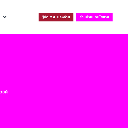
ฐ
รู้จัก ส.ส. ของท่าน
ร่วมกำหนดนโยบาย
วงศ์