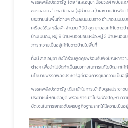
พรรคพลังประชารัฐ โดย “ส.ส.อนุชา น้อยวงศ์ พปชร.จ.
ชมรมอสม.อำเภอวังทอง (ผู้ช่วยส.ส.) และนายฉัตรชัย ตัน
ประชาชนในพื้นที่ต่างๆ ตำบลเนินมะปราง อำเภอเนินมะป
เครื่องใช้และเสื้อผ้า จำนวน 700 ชุด มามอบให้กับชาวบ้านใน
บ้านเนินดิน, หมู่ 9 บ้านหนองขอนเหนือ,หมู่ 3 บ้านหนองข
ภาระความเป็นอยู่ให้กับชาวบ้านในพื้นที่
ทั้งนี้ ส.ส.อนุชา ยังได้ร่วมพูดคุยพร้อมรับฟังปัญหาค
ต่างๆ เพื่อนำไปจัดทำเป็นแนวทางในการแก้ไขปัญหาให้กับช
นโยบายพรรคพลังประชารัฐที่ต้องการดูแลความเป็นอยู่ใ
พรรคพลังประชารัฐ เดินหน้าในการเข้าถึงดูแลประชาชนเ
ประชาชนให้กินดีอยู่ดี พร้อมการเข้าไปรับฟังปัญหา ควา
ชัดเจนในการยกระดับเศรษฐกิจฐานรากให้มีความเป็นอยู่ที่