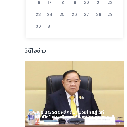
16
17
18
19
20
21
22
23
24
25
26
27
28
29
30
31
วิดีโอข่าว
พล.อ.ประวิตร ผลักดัน “มวยไทยสู่เวที
โอลิมปิก” ส่งเสริมเอกลักษณ์ไทยสู่สากล !!!