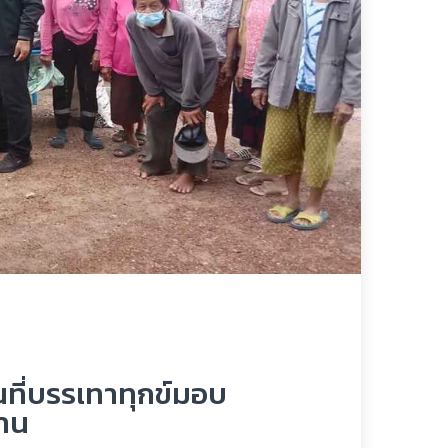
นที่บรรเทาทุกข์มอบ
้าน