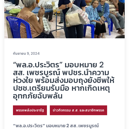
กันยายน 9, 2024
“พล.อ.ประวิตร” มอบหมาย 2
สส. เพชรบูรณ์ พปชร.นำความ
ห่วงใย พร้อมส่งมอบถุงยังชีพให้
ปชช.เตรียมรับมือ หากเกิดเหตุ
อุทกภัยฉับพลัน
พรรคพลังประชารัฐ
ข่าวกิจกรรม ส.ส. และสมาชิกพรรค
“พล.อ.ประวิตร” มอบหมาย 2 สส. เพชรบูรณ์