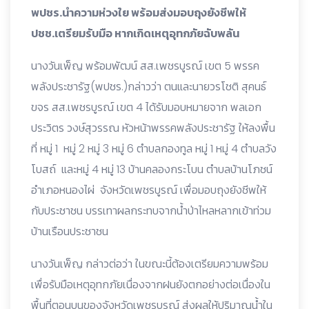
พปชร.นำความห่วงใย พร้อมส่งมอบถุงยังชีพให้
ปชช.เตรียมรับมือ หากเกิดเหตุอุทกภัยฉับพลัน
นางวันเพ็ญ พร้อมพัฒน์ สส.เพชรบูรณ์ เขต 5 พรรค
พลังประชารัฐ(พปชร.)กล่าวว่า ตนและนายวรโชติ สุคนธ์
ขจร สส.เพชรบูรณ์ เขต 4 ได้รับมอบหมายจาก พลเอก
ประวิตร วงษ์สุวรรณ หัวหน้าพรรคพลังประชารัฐ ให้ลงพื้น
ที่ หมู่ 1 หมู่ 2 หมู่ 3 หมู่ 6 ตำบลกองทูล หมู่ 1 หมู่ 4 ตำบลวัง
โบสถ์ และหมู่ 4 หมู่ 13 บ้านคลองกระโบน ตำบลบ้านโภชน์
อำเภอหนองไผ่ จังหวัดเพชรบูรณ์ เพื่อมอบถุงยังชีพให้
กับประชาชน บรรเทาผลกระทบจากน้ำป่าไหลหลากเข้าท่วม
บ้านเรือนประชาชน
นางวันเพ็ญ กล่าวต่อว่า ในขณะนี้ต้องเตรียมความพร้อม
เพื่อรับมือเหตุอุทกภัยเนื่องจากฝนยังตกอย่างต่อเนื่องใน
พื้นที่ตอนบนของจังหวัดเพชรบูรณ์ ส่งผลให้ปริมาณน้ำใน