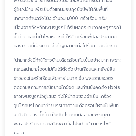
พร้อมด้วย นายก อบต.วังโป่ง และสมาชิก อบต.,กำนัน
ผู้ใหญ่บ้าน เพื่อเป็นตัวแทนมอบถุงยังชีพให้กับพื้นที่
เทศบาลตำบลวังโป่ง จำนวน 1,000 ครัวเรือน ครับ
เนื่องจากจังหวัดเพชรบูรณ์ได้รับผลกระทบจากเหตุการณ์
น้ำท่วม และน้ำป่าไหลหลากทำให้บ้านเรือนพี่น้องประชาชน
และสถานที่ท่องเที่ยวสำคัญหลายแห่งได้รับความเสียหาย
“น้ำมาครั้งนี้ทำให้ชาวบ้านเดือดร้อนกันเป็นอย่างมาก เพราะ
กระแสน้ำมาเร็วจนไม่ทันได้ตั้งตัว บ้านเรือนและทรัพย์สิน
ข้าวของในครัวเรือนเสียหายไปมาก ซึ่ง พลเอกประวิตร
ติดตามสถานการณ์อย่างใกช้ชิด และท่านยังคิดถึง ห่วงใย
ชาวเพชรบูรณ์อยู่เสมอ จึงให้นำสิ่งของจำเป็น เครื่อง
อุปโภคบริโภคมาช่วยบรรเทาความเดือดร้อนให้คนในพื้นที่
อาทิ ข้าวสาร น้ำดื่ม เป็นต้น โดยตนต้องขอบพระคุณ
พล.อ.ประวิตร แทนพี่น้องชาววังโป่งด้วย” นายวรโชติ
กล่าว