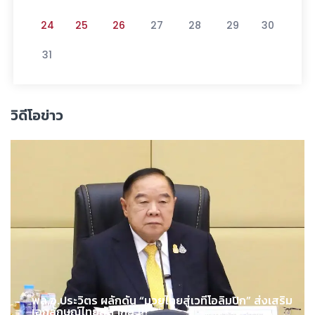
24
25
26
27
28
29
30
31
วิดีโอข่าว
พล.อ.ประวิตร ผลักดัน “มวยไทยสู่เวทีโอลิมปิก” ส่งเสริม
เอกลักษณ์ไทยสู่สากล !!!