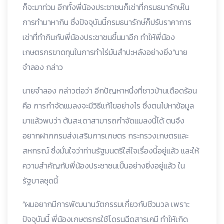
ก็จะมาท่วม อีกทั้งพี่น้องประชาชนก็เช่าที่กรมธนารักษ์ใน
การทำมาหากิน ซึ่งปัจจุบันนี้กรมธนารักษ์ก็ปรับราคาการ
เช่าที่ทำกินกับพี่น้องประชาชนขึ้นมาอีก ทำให้พี่น้อง
เกษตรกรขาดทุนในการทำไร่มันสำปะหลังอย่างยิ่ง“นาย
จำลอง กล่าว
นายจำลอง กล่าวต่อว่า อีกปัญหาหนึ่งที่ชาวบ้านเดือดร้อน
คือ การกำจัดแมลงจะมีวิธีแก้ไขอย่างไร ซึ่งตนไปหาข้อมูล
มาแล้วพบว่า ต้นสะเดาสามารถกำจัดแมลงนี้ได้ ตนจึง
อยากฝากกรมส่งเสริมการเกษตร กระทรวงเกษตรและ
สหกรณ์ ซึ่งมั่นใจว่าท่านรัฐมนตรีใส่ใจเรื่องนี้อยู่แล้ว และให้
ความสำคัญกับพี่น้องประชาชนเป็นอย่างยิ่งอยู่แล้ว ใน
รัฐบาลชุดนี้
“ผมอยากมีการพัฒนานวัตกรรมเกี่ยวกับชีวมวล เพราะ
ปัจจุบันนี้ พี่น้องเกษตรกรใช้โดรนฉีดสารเคมี ทำให้เกิด