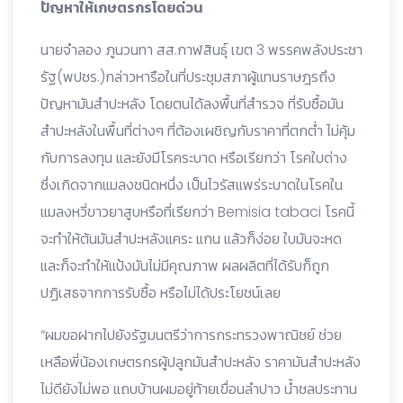
ปัญหาให้เกษตรกรโดยด่วน
นายจำลอง ภูนวนทา สส.กาฬสินธุ์ เขต 3 พรรคพลังประชา
รัฐ(พปชร.)กล่าวหารือในที่ประชุมสภาผู้แทนราษฎรถึง
ปัญหามันสำปะหลัง โดยตนได้ลงพื้นที่สำรวจ ที่รับซื้อมัน
สำปะหลังในพื้นที่ต่างๆ ที่ต้องเผชิญกับราคาที่ตกต่ำ ไม่คุ้ม
กับการลงทุน และยังมีโรคระบาด หรือเรียกว่า โรคใบด่าง
ซึ่งเกิดจากแมลงชนิดหนึ่ง เป็นไวรัสแพร่ระบาดในโรคใน
แมลงหวี่ขาวยาสูบหรือที่เรียกว่า Bemisia tabaci โรคนี้
จะทำให้ต้นมันสำปะหลังแคระ แกน แล้วก็ง่อย ใบมันจะหด
และก็จะทำให้แป้งมันไม่มีคุณภาพ ผลผลิตที่ได้รับก็ถูก
ปฏิเสธจากการรับซื้อ หรือไม่ได้ประโยชน์เลย
“ผมขอฝากไปยังรัฐมนตรีว่าการกระทรวงพาณิชย์ ช่วย
เหลือพี่น้องเกษตรกรผู้ปลูกมันสำปะหลัง ราคามันสำปะหลัง
ไม่ดียังไม่พอ แถบบ้านผมอยู่ท้ายเขื่อนลำปาว น้ำชลประทาน