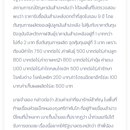
สถานการณ์ปัญหามันสำปะหลังว่า ได้ลงพื้นที่ไปตรวจสอบ
พบว่า ราคารับซื้อมันสำปะหลังตกต่ำที่สุดในรอบ 9 ปี โดย
ต้นทุนการผลิตของผู้ปลูกมันสำปะหลัง ไม่คุ้มกับราคาต้นทุน
ปัจจุบันจังหวัดกาฬสินธุ์ราคามันสำปะหลังอยู่ที่ 1 บาทกว่า
ไม่ถึง 2 บาท ซึ่งต้นทุนการผลิต จุดคุ้มทุนอยู่ที่ 3 บาท เพราะ
ต้องมีค่าไถ 750 บาทต่อไร่ ,ค่าพันธุ์ 500 บาทต่อไร่,ค่าปลูก
800 บาทต่อไร่,ค่าดายหญ้า 800 บาทต่อไร่,ค่าปุ๋ย ค่าแรง
1,100 บาทต่อไร่,ค่าไถกลบไถเบิก 500 บาทต่อไร่,ค่ารักษา
โรคใบด่าง โรคใบหยิก 200 บาท,ค่าโดรนฉีดยาอีกไร่ละ 100
บาท,ค่าเก็บผลผลิตไร่ละ 600 บาท
นายจำลอง กล่าวต่อว่า ส่วนค่าเช่าที่ธนารักษ์สำคัญ ในพื้นที่
ท้ายเขื่อนห้วยเม็กหนองกุงศรีท่าคันโท ที่อยู่ท้ายเขื่อนลำปาว
ปีไหนที่น้ำหลาก เขาเก็บน้ำเยอะก็ปรากฏว่า น้ำท่วมแต่ไม่ได้
รับการชดเชย เรื่องนี้อยากให้รัฐบาลตระหนักว่า ถ้าพี่น้อง