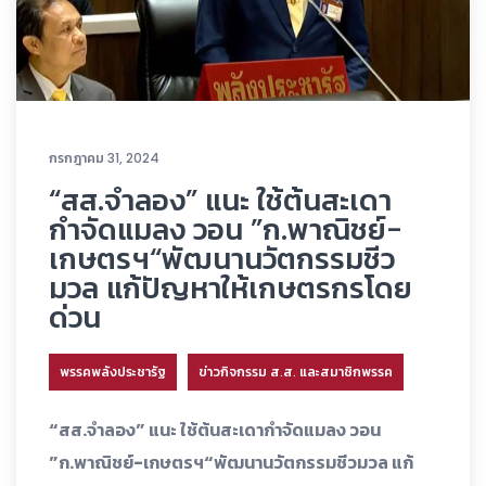
กรกฎาคม 31, 2024
“สส.จำลอง” แนะ ใช้ต้นสะเดา
กำจัดแมลง วอน ”ก.พาณิชย์-
เกษตรฯ“พัฒนานวัตกรรมชีว
มวล แก้ปัญหาให้เกษตรกรโดย
ด่วน
พรรคพลังประชารัฐ
ข่าวกิจกรรม ส.ส. และสมาชิกพรรค
“สส.จำลอง” แนะ ใช้ต้นสะเดากำจัดแมลง วอน
”ก.พาณิชย์-เกษตรฯ“พัฒนานวัตกรรมชีวมวล แก้