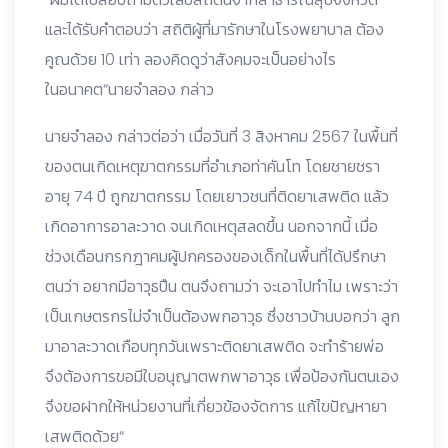
และได้รับคำตอบว่า สถิติผู้ที่มารักษาในโรงพยาบาล ต้อง
คูณด้วย 10 เท่า ลองคิดดูว่าสังคมจะเป็นอย่างไร
ในอนาคต“นายจำลอง กล่าว
นายจำลอง กล่าวต่อว่า เมื่อวันที่ 3 สิงหาคม 2567 ในพื้นที่
ของตนเกิดเหตุฆาตกรรมที่อำเภอท่าคันโท โดยชายชรา
อายุ 74 ปี ถูกฆาตกรรม โดยเยาวชนที่ติดยาเสพติด แล้ว
เกิดอาการอาละวาด จนเกิดเหตุสลดขึ้น นอกจากนี้ เมื่อ
ช่วงเดือนกรกฎาคมผู้ปกครองของเด็กในพื้นที่ได้ปรึกษา
ตนว่า อยากมีอาวุธปืน ตนจึงถามว่า จะเอาไปทำไม เพราะว่า
เป็นเกษตรกรไม่จำเป็นต้องพกอาวุธ ซึ่งชาวบ้านบอกว่า ลูก
มาอาละวาดเกือบทุกวันเพราะติดยาเสพติด จะทำร้ายพ่อ
จึงต้องการขอมีใบอนุญาตพกพาอาวุธ เพื่อป้องกันตนเอง
จึงขอฝากให้หน่วยงานที่เกี่ยวข้องจัดการ แก้ไขปัญหายา
เสพติดด้วย“