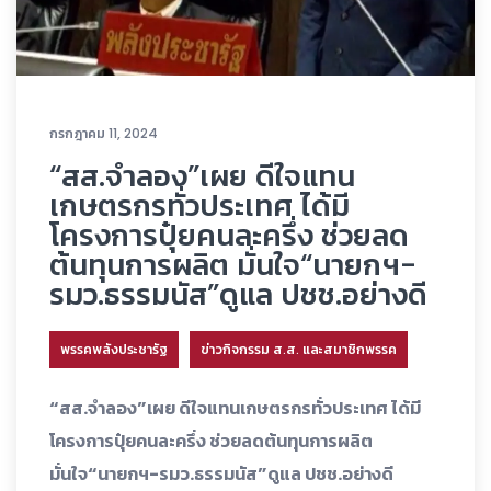
กรกฎาคม 11, 2024
“สส.จำลอง”เผย ดีใจแทน
เกษตรกรทั่วประเทศ ได้มี
โครงการปุ๋ยคนละครึ่ง ช่วยลด
ต้นทุนการผลิต มั่นใจ“นายกฯ-
รมว.ธรรมนัส”ดูแล ปชช.อย่างดี
พรรคพลังประชารัฐ
ข่าวกิจกรรม ส.ส. และสมาชิกพรรค
“สส.จำลอง”เผย ดีใจแทนเกษตรกรทั่วประเทศ ได้มี
โครงการปุ๋ยคนละครึ่ง ช่วยลดต้นทุนการผลิต
มั่นใจ“นายกฯ-รมว.ธรรมนัส”ดูแล ปชช.อย่างดี