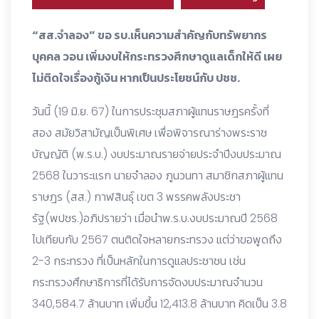
“สส.จำลอง” ขอ รบ.เห็นความสำคัญกับทรัพยากร
บุคคล วอน เพิ่มงบให้กระทรวงศึกษาดูแลเด็กให้ดี เผย
ไม่ติดใจเรื่องกู้เงิน หากเป็นประโยชน์กับ ปชช.
วันนี้ (19 มิ.ย. 67) ในการประชุมสภาผู้แทนราษฎรครั้งที่
สอง สมัยวิสามัญเป็นพิเศษ เพื่อพิจารณาร่างพระราช
บัญญัติ (พ.ร.บ.) งบประมาณรายจ่ายประจำปีงบประมาณ
2568 ในวาระแรก นายจำลอง ภูนวนทา สมาชิกสภาผู้แทน
ราษฎร (สส.) กาฬสินธุ์ เขต 3 พรรคพลังประชา
รัฐ(พปชร.)อภิปรายว่า เมื่อนำพ.ร.บ.งบประมาณปี 2568
ไปเทียบกับ 2567 ตนติดใจหลายกระทรวง แต่ว่าขอพูดถึง
2-3 กระทรวง ที่เป็นหลักในการดูแลประชาชน เช่น
กระทรวงศึกษาธิการที่ได้รับการจัดงบประมาณจำนวน
340,584.7 ล้านบาท เพิ่มขึ้น 12,413.8 ล้านบาท คิดเป็น 3.8