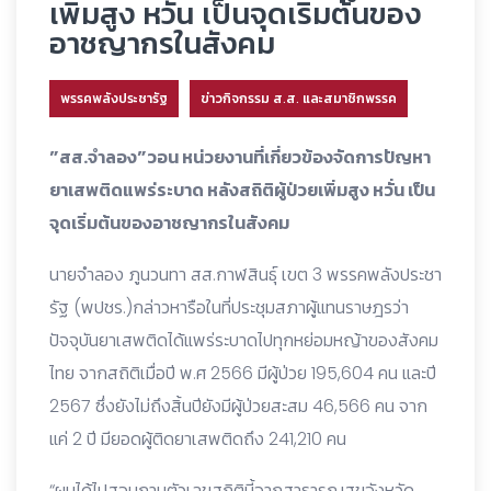
เพิ่มสูง หวั่น เป็นจุดเริ่มต้นของ
อาชญากรในสังคม
พรรคพลังประชารัฐ
ข่าวกิจกรรม ส.ส. และสมาชิกพรรค
”สส.จำลอง”วอน หน่วยงานที่เกี่ยวข้องจัดการปัญหา
ยาเสพติดแพร่ระบาด หลังสถิติผู้ป่วยเพิ่มสูง หวั่น เป็น
จุดเริ่มต้นของอาชญากรในสังคม
นายจำลอง ภูนวนทา สส.กาฬสินธุ์ เขต 3 พรรคพลังประชา
รัฐ (พปชร.)กล่าวหารือในที่ประชุมสภาผู้แทนราษฎรว่า
ปัจจุบันยาเสพติดได้แพร่ระบาดไปทุกหย่อมหญ้าของสังคม
ไทย จากสถิติเมื่อปี พ.ศ 2566 มีผู้ป่วย 195,604 คน และปี
2567 ซึ่งยังไม่ถึงสิ้นปียังมีผู้ป่วยสะสม 46,566 คน จาก
แค่ 2 ปี มียอดผู้ติดยาเสพติดถึง 241,210 คน
“ผมได้ไปสอบถามตัวเลขสถิตินี้จากสาธารณสุขจังหวัด