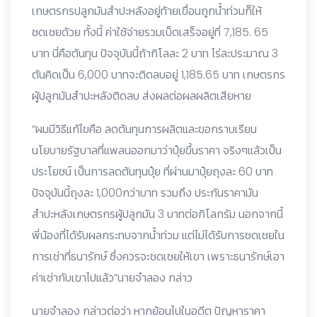
เกษตรกรปลูกมันสำปะหลังอยู่ท้ายเขื่อนถูกน้ำท่วมก็ให้
ชดเชยด้วย ทั้งนี้ ค่าใช้จ่ายรวมเบ็ดเสร็จอยู่ที่ 7,185. 65
บาท นี่คือต้นทุน ปัจจุบันนี้ถ้ากิโลละ 2 บาท ไร่ละประมาณ 3
ตันคิดเป็น 6,000 บาทจะติดลบอยู่ 1,185.65 บาท เกษตรกร
ผู้ปลูกมันสําปะหลังติดลบ ส่งผลต่อผลผลิตเสียหาย
“ผมมีวิธีแก้ไขคือ ลดต้นทุนการผลิตและขอกราบเรียน
นโยบายรัฐบาลที่แพลนออกมาว่าปุ๋ยขึ้นราคา จริงๆแล้วเป็น
ประโยชน์ เป็นการลดต้นทุนปุ๋ย ที่ผ่านมาปุ๋ยถุงละ 60 บาท
ปัจจุบันนี้ถุงละ 1,000กว่าบาท รวมถึง ประกันราคามัน
สำปะหลังเกษตรกรผู้ปลูกมัน 3 บาทต่อกิโลกรัม นอกจากนี้
พี่น้องที่ได้รับผลกระทบจากน้ำท่วม แต่ไม่ได้รับการชดเชยใน
การเช่าที่ธนารักษ์ ซึ่งควรจะชดเชยให้เขา เพราะธนารักษ์เอา
ค่าเช่ากับเขาไปแล้ว”นายจำลอง กล่าว
นายจำลอง กล่าวต่อว่า หากย้อนไปในอดีต ปัญหาราคา