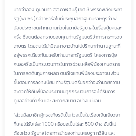
นายจำลอง ภูนวนทา สส.กาฬสินธุ์ เขต 3 พรรคพลังประชา
รัฐ(พปชร.)กล่าวหารือในที่ประชุมสภาผู้แทนราษฎรว่า พี่
น้องประชาชนฝากความห่วงใยมายังรัฐบาลในเรื่องปุ๋ยคนละ
ครึ่ง ซึ่งตนต้องกราบขอบคุณท่านรัฐมนตรีว่าการกระทรวง
เกษตร โดยตนได้นำปัญหาชาวบ้านไปปรึกษาท่าน ในฐานะที่
อยู่พรรคเดียวกันนะครับท่านนายกรัฐมนตรี โครงการปุ๋ย
คนละครึ่งเป็นกระบวนการในการช่วยเหลือพี่น้องเกษตรกร
ในการลดต้นทุนการผลิต ตนดีใจแทนพี่น้องประชาชน ส่วน
ขั้นตอนการลงทะเบียน ท่านรัฐมนตรีบอกว่าจะอำนวยความ
สะดวกให้กับพี่น้องประชาชนทุกกระบวนการจะได้รับการ
ดูแลอย่างทั่วถึง และ สะดวกสบาย อย่างแน่นอน
“ส่วนมีสมาชิกผู้ทรงเกียรติเป็นห่วงเป็นใยเรื่องเงินเยียวยา
ที่เคยได้รับไร่ละ 1,000 หรือขอเป็นไร่ละ 500 บ้าง อันนี้ไม่
ต้องห่วง รัฐบาลโดยการนำของท่านเศรษฐา ทวีสิน และ