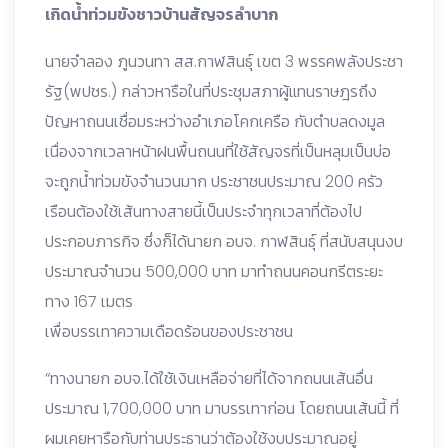
เกิดน้ำท่วมขังชาวบ้านสัญจรลำบาก
นายจำลอง ภูนวนทา สส.กาฬสินธุ์ เขต 3 พรรคพลังประชา
รัฐ(พปชร.) กล่าวหารือในที่ประชุมสภาผู้แทนราษฎรถึง
ปัญหาถนนเชื่อมระหว่างอำเภอโคกเครือ กับตำบลดงมูล
เนื่องจากเวลาหน้าฝนพื้นถนนที่ใช้สัญจรที่เป็นหลุมเป็นบ่อ
จะถูกน้ำท่วมขังจำนวนมาก ประชาชนประมาณ 200 ครัว
เรือนต้องใช้เส้นทางสายนี้เป็นประจำทุกเวลาที่ต้องไป
ประกอบภารกิจ ซึ่งก็ได้นายก อบจ. กาฬสินธุ์ ที่สนับสนุนงบ
ประมาณจำนวน 500,000 บาท มาทำถนนคอนกรีตระยะ
ทาง 167 เมตร
เพื่อบรรเทาความเดือดร้อนของประชาชน
“ทางนายก อบจ.ได้ใช้เงินเหลือจ่ายที่ได้จากถนนเส้นอื่น
ประมาณ 1,700,000 บาท มาบรรเทาก่อน โดยถนนเส้นนี้ ที่
ผมเคยหารือกับท่านประธานว่าต้องใช้งบประมาณอยู่