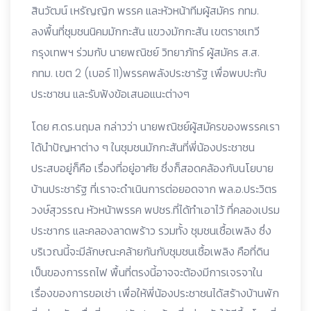
สินวัฒน์ เหรัญญิก พรรค และหัวหน้าทีมผู้สมัคร กทม.
ลงพื้นที่ชุมชนนิคมมักกะสัน แขวงมักกะสัน เขตราชเทวี
กรุงเทพฯ ร่วมกับ นายพณิชย์ วิทยาภัทร์ ผู้สมัคร ส.ส.
กทม. เขต 2 (เบอร์ 11)พรรคพลังประชารัฐ เพื่อพบปะกับ
ประชาชน และรับฟังข้อเสนอแนะต่างๆ
โดย ศ.ดร.นฤมล กล่าวว่า นายพณิชย์ผู้สมัครของพรรคเรา
ได้นำปัญหาต่าง ๆ ในชุมชนมักกะสันที่พี่น้องประชาชน
ประสบอยู่ก็คือ เรื่องที่อยู่อาศัย ซึ่งก็สอดคล้องกับนโยบาย
บ้านประชารัฐ ที่เราจะดำเนินการต่อยอดจาก พล.อ.ประวิตร
วงษ์สุวรรณ หัวหน้าพรรค พปชร.ที่ได้ทำเอาไว้ ที่คลองเปรม
ประชากร และคลองลาดพร้าว รวมทั้ง ชุมชนเชื้อเพลิง ซึ่ง
บริเวณนี้จะมีลักษณะคล้ายกันกับชุมชนเชื้อเพลิง คือที่ดิน
เป็นของการรถไฟ พื้นที่ตรงนี้อาจจะต้องมีการเจรจาใน
เรื่องของการขอเช่า เพื่อให้พี่น้องประชาชนได้สร้างบ้านพัก