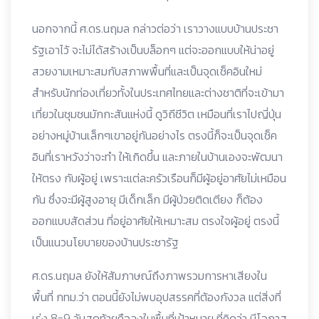
นอกจากนี้ ศ.ดร.นฤมล กล่าวต่อว่า เราวางแบบบ้านประชา
รัฐเอาไว้ จะไม่ได้สร้างเป็นบล็อกๆ แต่จะออกแบบให้น่าอยู่
สวยงามเหมาะสมกับสภาพพื้นที่และเป็นจุดเช็คอินใหม่
สำหรับนักท่องเที่ยวทั้งในประเทศไทยและต่างชาติที่จะเข้ามา
เที่ยวในชุมชนมักกะสันแห่งนี้ ดูวิถีชีวิต เหมือนที่เราไปญี่ปุ่น
อย่างหมู่บ้านเล็กๆเขาอยู่กันอย่างไร ตรงนี้ก็จะเป็นจุดเช็ค
อินที่เราหวังว่าจะทำ ให้เกิดขึ้น และภายในบ้านเองจะพัฒนา
ให้ตรง กับผู้อยู่ เพราะแต่ละครัวเรือนก็มีผู้อยู่อาศัยไม่เหมือน
กัน ซึ่งจะมีผู้สูงอายุ มีเด็กเล็ก มีผู้ป่วยติดเตียง ก็ต้อง
ออกแบบสัดส่วน ที่อยู่อาศัยให้เหมาะสม ตรงใจผู้อยู่ ตรงนี้
เป็นแนวนโยบายของบ้านประชารัฐ
ศ.ดร.นฤมล ยังให้สัมภาษณ์ถึงภาพรวมการหาเสียงใน
พื้นที่ กทม.ว่า ตอนนี้ยังไม่พบอุปสรรคที่ต้องกังวล แต่สิ่งที่
เร่ง 8-9 วันสุดท้ายคือลงในพื้นที่เป้าหมาย ที่คิดว่า มีโอกาส