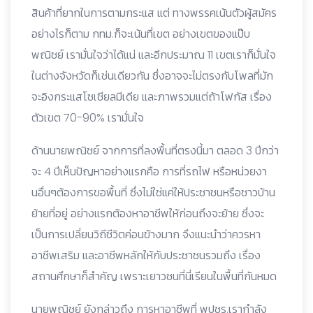
สินค้าที่ยากในการตามกระแส แต่ ทางพรรคเน้นตัวผู้สมัคร
อย่างไรก็ตาม กทม.ก็จะเน้นที่เขต อย่างเขตของแป๊บ
พณิชย์ เรามั่นใจว่าได้แน่ และอีกประมาณ 11 เขตเราก็มั่นใจ
ในต่างจังหวัดก็เช่นเดียวกัน ซึ่งอาจจะไม่ตรงกับโพลที่มัก
จะอิงกระแสโซเชียลมีเดีย และภาพรวมแต่ถ้าโฟกัส เรื่อง
ตัวเขต 70-90% เรามั่นใจ
ด้านนายพณิชย์ จากการที่ลงพื้นที่ตรงนี้มา ตลอด 3 ปีกว่า
จะ 4 ปีเห็นปัญหาอย่างแรกคือ การที่รถไฟ หรือหน่วยงา
นอื่นๆต้องการขอพื้นที่ ซึ่งไม่ใช่แค่ให้ประชาชนหรือชาวบ้าน
ย้ายที่อยู่ อย่างแรกต้องหาอาชีพให้ก่อนถึงจะย้าย ซึ่งจะ
เป็นการเปลี่ยนวิถีชีวิตค่อนข้างมาก จึงแนะนำว่าควรหา
อาชีพเสริม และอาชีพหลักให้กับประชาชนรวมถึง เรื่อง
สถานศึกษาก็สำคัญ เพราะเยาวชนที่นี่เรียนในพื้นที่กันหมด
นายพณิชย์ ยังกล่าวถึง การหาอาชีพที่ พปชร.เรากำลัง