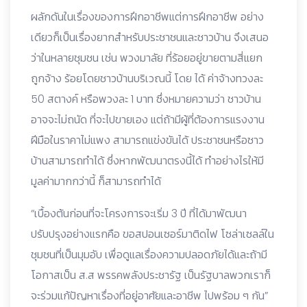
ผลักดันในเรื่องของการฝึกอาชีพแต่การฝึกอาชีพ อย่าง
เดียวก็เป็นเรื่องยากสำหรับประชาชนและชาวบ้าน จึงเสนอ
ว่าในหลายชุมชน เช่น พวงมาลัย ที่ร้อยอยู่ขายตามสี่แยก
ถูกจ้าง ร้อยโดยชาวบ้านบริเวณนี้ โดย ได้ ค่าจ้างทวงละ
50 สตางค์ หรือพวงละ 1 บาท ซึ่งหมายความว่า ชาวบ้าน
อาจจะไม่ถนัด ที่จะไปขายเอง แต่ถ้ามีผู้ที่ต้องการแรงงาน
ฝีมือในราคาไม่แพง สามารถแข่งขันได้ ประชาชนหรือชาว
บ้านสามารถทำได้ ซึ่งหากพัฒนาตรงนี้ได้ ทำอย่างไรให้มี
มูลค่ามากกว่านี้ ก็สามารถทำได้
“เบื้องต้นก่อนที่จะโครงการจะเริ่ม 3 ปี ที่ได้มาพัฒนา
ปรับปรุงอย่างแรกคือ ขอสปอนเซอร์มาติดไฟ โซล่าเซลล์ใน
ชุมชนที่เป็นมุมอับ เพื่อดูแลเรื่องความปลอดภัยได้และถ้ามี
โอกาสเป็น ส.ส พรรคพลังประชารัฐ เป็นรัฐบาลพวกเราก็
จะร่วมแก้ปัญหาเรื่องที่อยู่อาศัยและอาชีพ ไปพร้อม ๆ กัน”