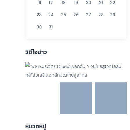
16
17
18
19
20
21
22
23
24
25
26
27
28
29
30
31
วิดีโอข่าว
พล.อ.ประวิตร ผลักดัน “มวยไทยสู่เวที
โอลิมปิก” ส่งเสริมเอกลักษณ์ไทยสู่สากล !!!
หมวดหมู่