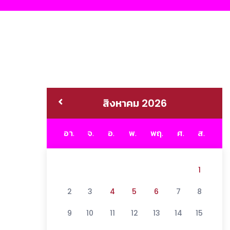
สิงหาคม 2026
อา.
จ.
อ.
พ.
พฤ.
ศ.
ส.
1
2
3
4
5
6
7
8
9
10
11
12
13
14
15