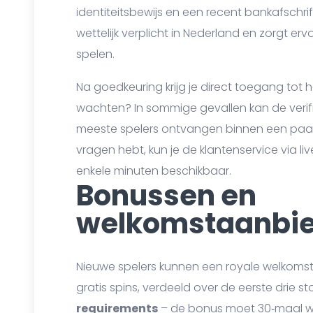
identiteitsbewijs en een recent bankafschri
wettelijk verplicht in Nederland en zorgt e
spelen.
Na goedkeuring krijg je direct toegang tot 
wachten? In sommige gevallen kan de verifi
meeste spelers ontvangen binnen een paar u
vragen hebt, kun je de klantenservice via li
enkele minuten beschikbaar.
Bonussen en
welkomstaanbi
Nieuwe spelers kunnen een royale welkoms
gratis spins, verdeeld over de eerste drie st
requirements
– de bonus moet 30‑maal w