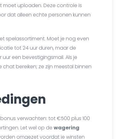
ft moet uploaden. Deze controle is
rvoor dat alleen echte personen kunnen
het spelassortiment. Moet je nog even
catie tot 24 uur duren, maar de
ur een bevestigingsmail. Als je
ve chat bereiken; ze zijn meestal binnen
edingen
tbonus verwachten: tot €500 plus 100
ortingen. Let wel op de
wagering
orden omgezet voordat je winsten