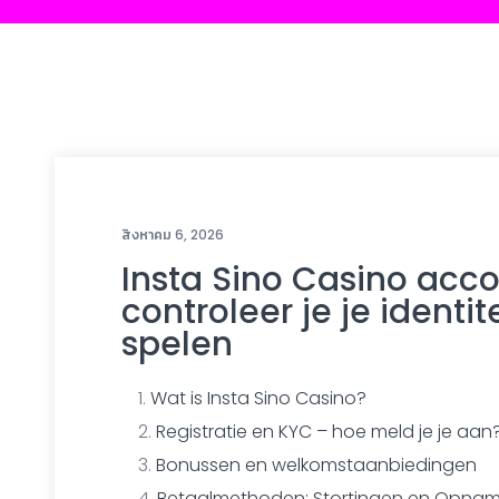
สิงหาคม 6, 2026
Insta Sino Casino acco
controleer je je identit
spelen
Wat is Insta Sino Casino?
Registratie en KYC – hoe meld je je aan
Bonussen en welkomstaanbiedingen
Betaalmethoden: Stortingen en Opna