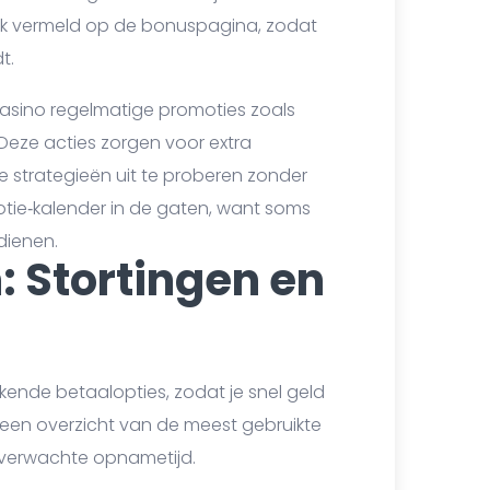
ijk vermeld op de bonuspagina, zodat
t.
asino regelmatige promoties zoals
eze acties zorgen voor extra
 strategieën uit te proberen zonder
motie‑kalender in de gaten, want soms
rdienen.
 Stortingen en
kende betaalopties, zodat je snel geld
 een overzicht van de meest gebruikte
 verwachte opnametijd.