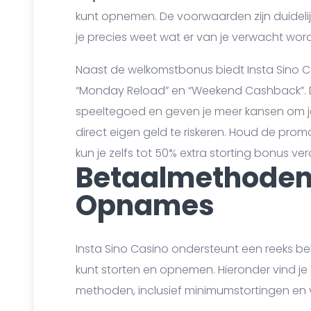
kunt opnemen. De voorwaarden zijn duidel
je precies weet wat er van je verwacht word
Naast de welkomstbonus biedt Insta Sino C
“Monday Reload” en “Weekend Cashback”. D
speeltegoed en geven je meer kansen om je
direct eigen geld te riskeren. Houd de pro
kun je zelfs tot 50% extra storting bonus ve
Betaalmethoden:
Opnames
Insta Sino Casino ondersteunt een reeks be
kunt storten en opnemen. Hieronder vind je
methoden, inclusief minimumstortingen en