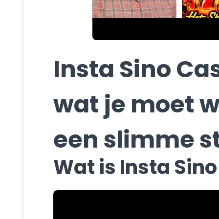
Insta Sino Cas
wat je moet 
een slimme st
Wat is Insta Sin