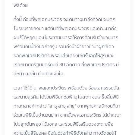
พิธีด้วย
ทั้งนี้ ก่อนที่พลเอกประวิตร จะเดินทางมาถึงที่วัดมีฝนตก
โปรยปรายลงมา แต่ทันทีที่พลเอกประวิตร และคณะมาถึง
ฝนก็ได้หยุด และมีประชาชนมารอให้การต้อนรับจำนวนมาก
พร้อมกันนี้ยังขอถ่ายรูป รวมถึงนำผ้าขาวม้ามาผูกที่เอว
ของพลเอกประวิตร พร้อมส่งเสียงเชียร์บอกให้สู้ๆ และ
เรียกนายกรัฐมนตรีคนที่ 30 อีกด้วย ซึ่งพลเอกประวิตร มี
สีหน้า สดชื่น ยิ้มแย้มแจ่มใส
เวลา 13.19 น. พลเอกประวิตร พร้อมด้วย ร้อยเอกธรรมนัส
และนายสุรทิน ได้ร่วมพิธียกช่อฟ้าอุโบสถฯ จนเสร็จสิ้นพิธี
ท่ามกลางคำกล่าว “สาธุ สาธุ สาธุ” จากพุทธศาสนิกชนที่มา
ร่วมในพิธีเป็นจำนวนมาก จากนั้นพลเอกประวิตร ได้นำคณะ
ไปปลูกต้นพยุง ไม้มงคล และร่วมพิธีเสริมดวงชะตาเพื่อ
ความเป็นสิริมงคล ซึ่งในช่วงทำพิธีดังกล่าว ทางวัดขอให้