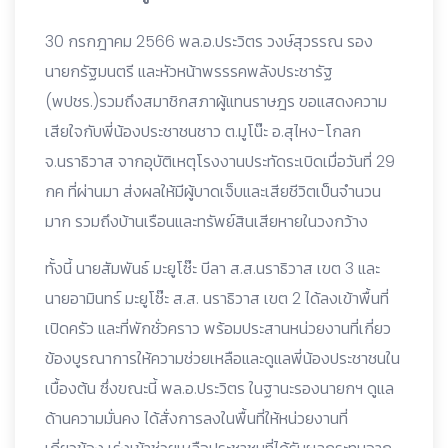
30 กรกฎาคม 2566 พล.อ.ประวิตร วงษ์สุวรรณ รอง
นายกรัฐมนตรี และหัวหน้าพรรรคพลังประชารัฐ
(พปชร.)รวมถึงสมาชิกสภาผู้แทนราษฎร ขอแสดงความ
เสียใจกับพี่น้องประชาชนชาว ต.มูโน๊ะ อ.สุไหง-โกลก
จ.นราธิวาส จากอุบัติเหตุโรงงานประทัดระเบิดเมื่อวันที่ 29
กค ที่ผ่านมา ส่งผลให้มีผู้บาดเจ็บและเสียชีวิตเป็นจำนวน
มาก รวมถึงบ้านเรือนและทรัพย์สินเสียหายในวงกว้าง
ทั้งนี้ นายสัมพันธ์ มะยูโซ๊ะ บีลา ส.ส.นราธิวาส เขต 3 และ
นายอามินทร์ มะยูโซ๊ะ ส.ส. นราธิวาส เขต 2 ได้ลงเข้าพื้นที่
เปิดครัว และที่พักชั่วคราว พร้อมประสานหน่วยงานที่เกี่ยว
ข้องบูรณาการให้ความช่วยเหลือและดูแลพี่น้องประชาชนใน
เบื้องต้น ซึ่งขณะนี้ พล.อ.ประวิตร ในฐานะรองนายกฯ ดูแล
ด้านความมั่นคง ได้สั่งการลงในพื้นที่ให้หน่วยงานที่