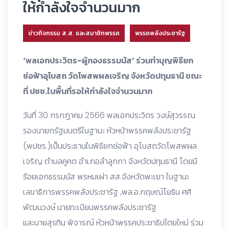
ให้กำลังใจจำนวนมาก
ข่าวกิจกรรม ส.ส. และสมาชิกพรรค
พรรคพลังประชารัฐ
‘พลเอกประวิตร-ผู้กองธรรมนัส’ ร่วมทำบุญพิธียก
ช่อฟ้าอุโบสถ วัดโพสพผลเจริญ จังหวัดปทุมธานี ขณะ
ที่ ปชช.ในพื้นที่รอให้กำลังใจจำนวนมาก
วันที่ 30 กรกฎาคม 2566 พลเอกประวิตร วงษ์สุวรรณ
รองนายกรัฐมนตรีในฐานะ หัวหน้าพรรคพลังประชารัฐ
(พปชร.)เป็นประธานในพิธียกช่อฟ้า อุโบสถวัดโพสพผล
เจริญ ตำบลคูคต อำเภอลำลูกกา จังหวัดปทุมธานี โดยมี
ร้อยเอกธรรมนัส พรหมเผ่า สส.จังหวัดพะเยา ในฐานะ
เลขาธิการพรรคพลังประชารัฐ ,พล.อ.กฤษณ์โยธิน ศศิ
พัฒนวงษ์ นายทะเบียนพรรคพลังประชารัฐ
และนายสุรทิน พิจารณ์ หัวหน้าพรรคประชาธิปไตยใหม่ ร่วม