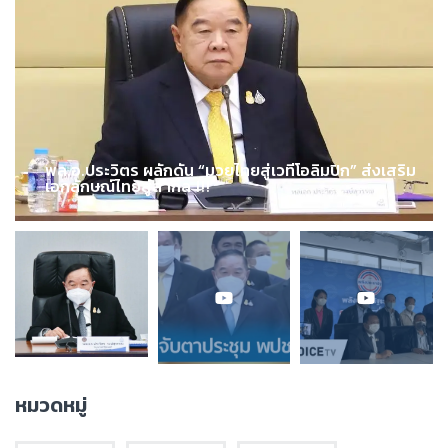
พล.อ.ประวิตร ผลักดัน “มวยไทยสู่เวทีโอลิมปิก” ส่งเสริม
เอกลักษณ์ไทยสู่สากล !!!
หมวดหมู่