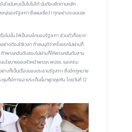
้ดังใจมันคงเป็นไปไม่ได้ มันต้องยึดตามหลัก
ญ่ของรัฐสภา ซึ่งผมเชื่อว่า ทุกอย่างจะลงเอย
ือไม่นั้น ให้เป็นกลไกของรัฐสภา ส่วนตัวก็อยาก
กอย่างต้องใช้เวลา ถ้าสมมุติว่าครั้งแรกไม่ผ่านก็
้าพรรคอันดับสองไม่ผ่านก็ให้พรรคอันดับสาม
ึ่งเป็นนโยบายของหัวหน้าพรรค พปชร. และคณะ
กอย่างก็เป็นเรื่องของประธานรัฐสภา ซึ่งมีกฎหมาย
ประชุมก็มีการเอาประเด็นนี้มาพูดคุยกัน โดยวันที่ 12