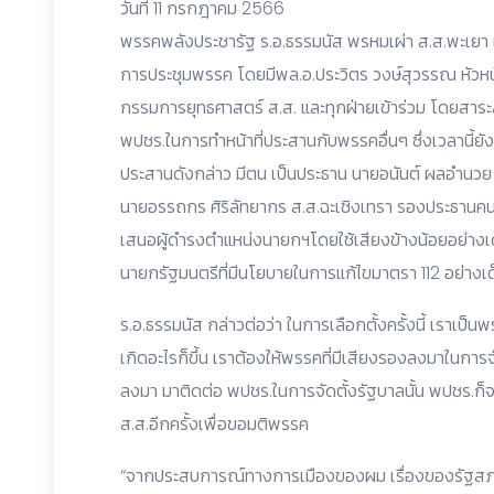
วันที่ 11 กรกฎาคม 2566
พรรคพลังประชารัฐ ร.อ.ธรรมนัส พรหมเผ่า ส.ส.พะเยา
การประชุมพรรค โดยมีพล.อ.ประวิตร วงษ์สุวรรณ ห
กรรมการยุทธศาสตร์ ส.ส. และทุกฝ่ายเข้าร่วม โดยสาระสำ
พปชร.ในการทำหน้าที่ประสานกับพรรคอื่นๆ ซึ่งเวลานี้ยังไ
ประสานดังกล่าว มีตน เป็นประธาน นายอนันต์ ผลอำนวย
นายอรรถกร ศิริลัทยากร ส.ส.ฉะเชิงเทรา รองประธานคนที่
เสนอผู้ดำรงตำแหน่งนายกฯโดยใช้เสียงข้างน้อยอย่างเด็
นายกรัฐมนตรีที่มีนโยบายในการแก้ไขมาตรา 112 อย่างเ
ร.อ.ธรรมนัส กล่าวต่อว่า ในการเลือกตั้งครั้งนี้ เราเป็นพร
เกิดอะไรก็ขึ้น เราต้องให้พรรคที่มีเสียงรองลงมาในการ
ลงมา มาติดต่อ พปชร.ในการจัดตั้งรัฐบาลนั้น พปชร.
ส.ส.อีกครั้งเพื่อขอมติพรรค
“จากประสบการณ์ทางการเมืองของผม เรื่องของรัฐสภา ซ