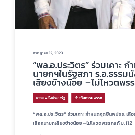
กรกฎาคม 12, 2023
“พล.อ.ประวิตร” ร่วมเคาะ ก
นายกฯในรัฐสภา ร.อ.ธรรมนั
เสียงข้างน้อย –ไม่โหวตพรร
พรรคพลังประชารัฐ
ข่าวกิจกรรมพรรค
“พล.อ.ประวิตร” ร่วมเคาะ กำหนดจุดยืนพปชร. เลือ
เลือกนายกเสียงข้างน้อย –ไม่โหวตพรรคแก้ ม. 112