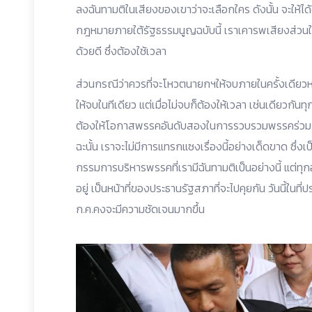
ลงฉันทามติในเสียงของเขาว่าจะเลือกใคร ดังนั้น จะให้ได
กฎหมายภายใต้รัฐธรรมนูญฉบับนี้ เราเคารพเสียงส่วนให
ด้วยดี ซึ่งต้องใช้เวลา
ส่วนกรณีว่าควรที่จะโหวตนายกฯให้จบภายในครั้งเดียวหร
ให้จบในทีเดียว แต่เมื่อไม่จบก็ต้องให้เวลา เช่นเดียวกันทุ
ต้องให้โอกาสพรรคอันดับสองในการรวบรวมพรรคร่วม ถ
ฉะนั้น เราจะไม่มีการแทรกแซงเรื่องนี้อย่างเด็ดขาด ซ
กรรมการบริหารพรรคที่เรามีฉันทามติเป็นอย่างนี้ แต่ทุ
อยู่ เป็นหน้าที่ของประธานรัฐสภาที่จะไปคุยกัน วันนี้ในที่
ก.ค.คงจะมีความชัดเจนมากขึ้น