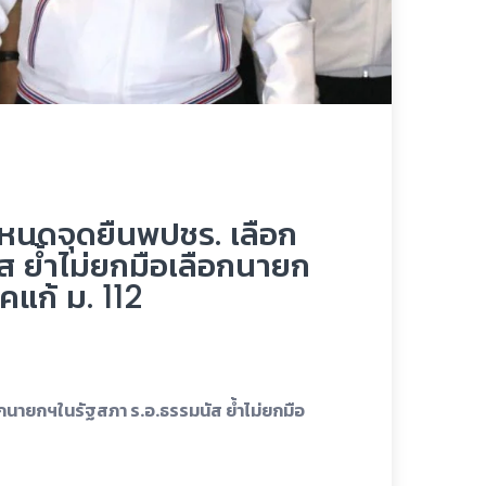
ำหนดจุดยืนพปชร. เลือก
ส ย้ำไม่ยกมือเลือกนายก
คแก้ ม. 112
กนายกฯในรัฐสภา ร.อ.ธรรมนัส ย้ำไม่ยกมือ