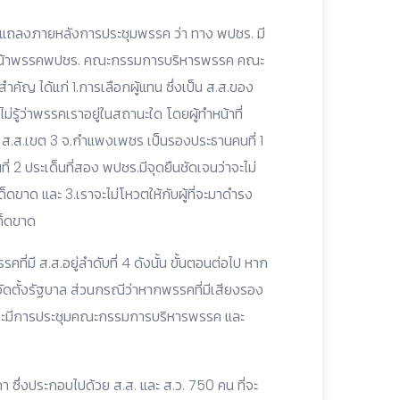
 แถลงภายหลังการประชุมพรรค ว่า ทาง พปชร. มี
ัวหน้าพรรคพปชร. คณะกรรมการบริหารพรรค คณะ
คัญ ได้แก่ 1.การเลือกผู้แทน ซึ่งเป็น ส.ส.ของ
ม่รู้ว่าพรรคเราอยู่ในสถานะใด โดยผู้ทำหน้าที่
 ส.ส.เขต 3 จ.กำแพงเพชร เป็นรองประธานคนที่ 1
 2 ประเด็นที่สอง พปชร.มีจุดยืนชัดเจนว่าจะไม่
ดขาด และ 3.เราจะไม่โหวตให้กับผู้ที่จะมาดำรง
ด็ดขาด
รคที่มี ส.ส.อยู่ลำดับที่ 4 ดังนั้น ขั้นตอนต่อไป หาก
จัดตั้งรัฐบาล ส่วนกรณีว่าหากพรรคที่มีเสียงรอง
ก็จะมีการประชุมคณะกรรมการบริหารพรรค และ
ึ่งประกอบไปด้วย ส.ส. และ ส.ว. 750 คน ที่จะ