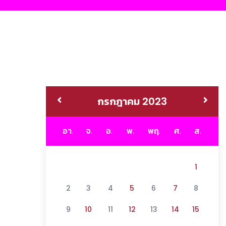
กรกฎาคม 2023
อา.
จ.
อ.
พ.
พฤ.
ศ.
ส.
1
2
3
4
5
6
7
8
9
10
11
12
13
14
15