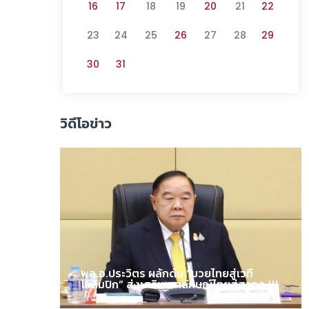
16
17
18
19
20
21
22
23
24
25
26
27
28
29
30
31
วิดีโอข่าว
พล.อ.ประวิตร ผลักดัน “มวยไทยสู่เวที
โอลิมปิก” ส่งเสริมเอกลักษณ์ไทยสู่สากล !!!